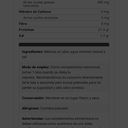
de las cuales grasas
480 mg
saturadas
Hidratos de Carbono
0 mg
de los cuales azúcares
0 mg
Fibra
0 mg
Proteínas
21.6 gr
Sal
1.2 gr
Ingredientes:
Merluza al cabo, agua mineral natural y
sal.
Modo de empleo:
Como complemento nutricional,
tomar 1 lata cuando su dieta lo
requiera. Recomendamos su consumo directamente
de la lata o escurrida pero nunca prensada para no
perder su jugosidad y alto valor proteico.
Conservación:
Mantener en un lugar fresco y seco.
Alérgenos:
Contiene pescado
Advertencias:
Los complementos alimenticios no
deben utilizarse como sustitutos de una dieta