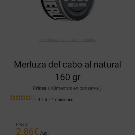
Haz clic para ver la vista completa
Merluza del cabo al natural
160 gr
Frinsa
(
Alimentos en conserva
)
4
/
5
-
1
opiniones
Precio
2.86
€
/ud.