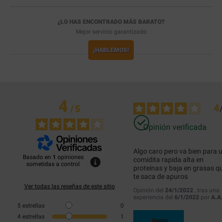
¿LO HAS ENCONTRADO MÁS BARATO?
Mejor servicio garantizado
¡HABLEMOS!
4
4
/
5
Opinión verificada
Algo caro pero va bien para u
Basado en
1
opiniones
comidita rapida alta en 
sometidas a control
proteinas y baja en grasas qu
te saca de apuros
Ver todas las reseñas de este sitio
Opinión del
24/1/2022
, tras una
experiencia del
6/1/2022
por
A.A
5
estrellas
0
4
estrellas
1
Útil
(0)