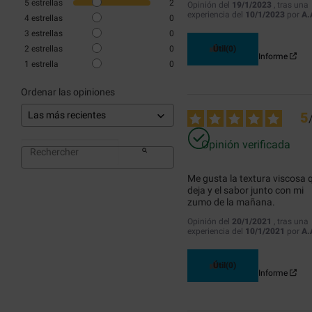
5
estrellas
2
Opinión del
19/1/2023
, tras una
experiencia del
10/1/2023
por
A.
4
estrellas
0
3
estrellas
0
2
estrellas
0
Útil
(0)
Informe
1
estrella
0
Ordenar las opiniones
5
Opinión verificada
Me gusta la textura viscosa q
deja y el sabor junto con mi 
zumo de la mañana.
Opinión del
20/1/2021
, tras una
experiencia del
10/1/2021
por
A.
Útil
(0)
Informe