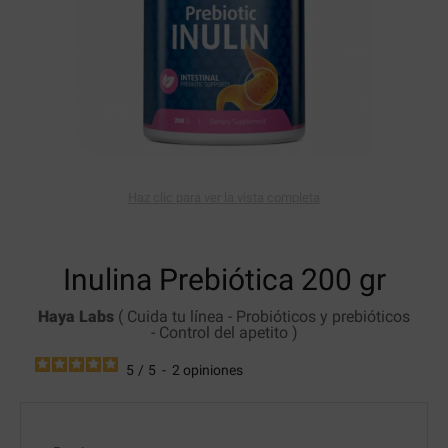
Haz clic para ver la vista completa
Inulina Prebiótica
200 gr
Haya Labs
(
Cuida tu línea
-
Probióticos y prebióticos
-
Control del apetito
)
5
/
5
-
2
opiniones