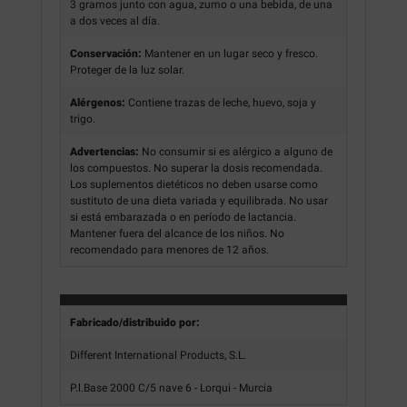
3 gramos junto con agua, zumo o una bebida, de una
a dos veces al día.
Conservación:
Mantener en un lugar seco y fresco.
Proteger de la luz solar.
Alérgenos:
Contiene trazas de leche, huevo, soja y
trigo.
Advertencias:
No consumir si es alérgico a alguno de
los compuestos. No superar la dosis recomendada.
Los suplementos dietéticos no deben usarse como
sustituto de una dieta variada y equilibrada. No usar
si está embarazada o en período de lactancia.
Mantener fuera del alcance de los niños. No
recomendado para menores de 12 años.
Fabricado/distribuido por:
Different International Products, S.L.
P.l.Base 2000 C/5 nave 6 - Lorqui - Murcia