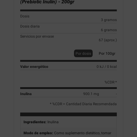
(Prebiotic Inulin) - 200gr
Dosis
3 gramos
Dosis diaria
6 gramos
Servicios por envase
67 (aprox.)
Por dosis
Por 100gr
Valor energético
0 kJ / 0 kcal
%CDR *
Inulina
900.1 mg
-
* %CDR = Cantidad Diaria Recomendada
Ingredientes:
Inulina
Modo de empleo:
Como suplemento dietético, tomar