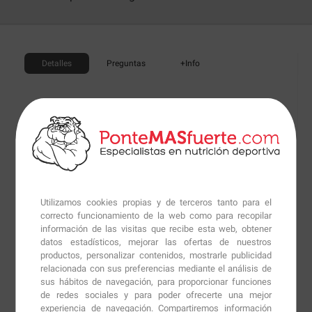
Detalles
Preguntas
+Info
La
Inulina Prebiótica
de
Haya Labs
al ser una fibra
soluble tiene muchos beneficios para nuestro cuerpo,
siendo uno de los principales el favorecer el crecimiento
de la flora bacteriana de nuestros intestinos ya que la
fibra al ser resistente a las enzimas de la saliva y las del
estomago, llega casi intacta a nuestros intestinos
Utilizamos cookies propias y de terceros tanto para el
donde las bacterias la aprovechan para alimentarse y
correcto funcionamiento de la web como para recopilar
información de las visitas que recibe esta web, obtener
prosperar, lo que comportará que ocupen todo el
datos estadísticos, mejorar las ofertas de nuestros
intestino y por lo tanto no dejando espacio para que
productos, personalizar contenidos, mostrarle publicidad
puedan proliferar bacterias perjudiciales para nuestro
relacionada con sus preferencias mediante el análisis de
sus hábitos de navegación, para proporcionar funciones
organismo.
de redes sociales y para poder ofrecerte una mejor
experiencia de navegación. Compartiremos información