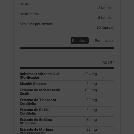
Dosis
2 tabletas
Dosis diaria
8 tabletas
Servicios por envase
50 (aprox.)
Por dosis
Por tableta
%CDR *
Balsamodendron mukul
324 mg
-
(Purificada)
Shankh Bhasma
64 mg
-
Extracto de Maharasnadi
130 mg
-
Quath
Extracto de Tinospora
98 mg
-
Cordifolia
Extracto de Rubia
64 mg
-
Cordifolia
Extracto de Emblica
32 mg
-
Officinalis
Extracto de Moringa
32 mg
-
Pterygosperma