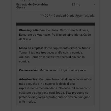
Extracto de Glycyrrhiza
12 mg
-
Glabra
* %CDR = Cantidad Diaria Recomendada
Otros ingredientes:
Celulosa , Carboximetilcelulosa,
Estearato de Magnesio , Polivinilpolipirrolidona, Óxido
de Silicio.
Modo de empleo:
Como suplemento dietético, Niños:
Tomar 1 tableta tres veces al día con la comida.
Adultos: Tomar 2 tabletas tres veces al día con la
comida.
Conservación:
Mantener en un lugar fresco y seco.
Advertencias:
Mantener fuera del alcance de los niños
más pequeños. No superar la dosis diaria
expresamente recomendada. No debe utilizarse como
sustituto de una dieta equilibrada. Este producto no
pretende diagnosticar, tratar, curar o prevenir ninguna
enfermedad.