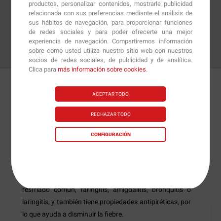
productos, personalizar contenidos, mostrarle publicidad
relacionada con sus preferencias mediante el análisis de
sus hábitos de navegación, para proporcionar funciones
de redes sociales y para poder ofrecerte una mejor
experiencia de navegación. Compartiremos información
sobre como usted utiliza nuestro sitio web con nuestros
socios de redes sociales, de publicidad y de analítica.
Clica para
más información sobre cookies
.
ACEPTAR TODO
Detalles
Preguntas
+Info
RECHAZAR TODO
Septilin
de
Himalaya Herbal
es un suplemento para
CONFIGURACIÓN
reforzar los anticuerpos, fortaleciendo al sistema
inmunológico, antioxidante, antinflamatorio y
antimicrobiano. Además, puede ayudar a combatir
problemas en las vías respiratorias tales como el
resfriado común, faringitis, amigdalitis, bronquitis o
laringitis, y también tiene propiedades antipiréticas, por
lo que ayuda a disminuir la fiebre.