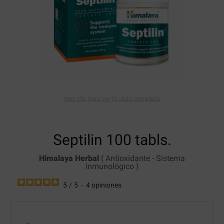
Haz clic para ver la vista completa
Septilin
100 tabls.
Himalaya Herbal
(
Antioxidante
-
Sistema
inmunológico
)
5
/
5
-
4
opiniones