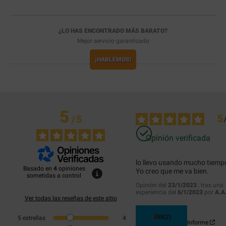
¿LO HAS ENCONTRADO MÁS BARATO?
Mejor servicio garantizado
¡HABLEMOS!
5
5
/
5
Opinión verificada
lo llevo usando mucho tiempo
Basado en
4
opiniones
Yo creo que me va bien.
sometidas a control
Opinión del
23/1/2023
, tras una
experiencia del
6/1/2023
por
A.A
Ver todas las reseñas de este sitio
Útil
(2)
5
estrellas
4
Informe