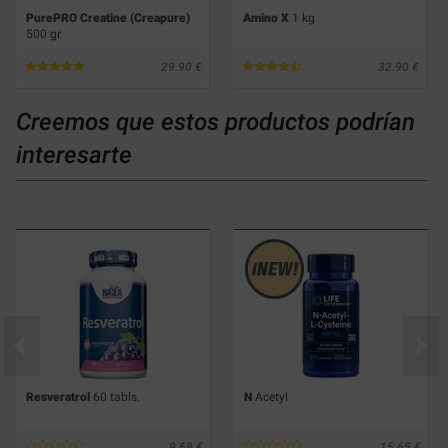
PurePRO Creatine (Creapure)
Amino X
1 kg
500 gr
29.90
32.90
Creemos que estos productos podrían
interesarte
Resveratrol
60 tabls.
N
Acetyl
9.68
15.65