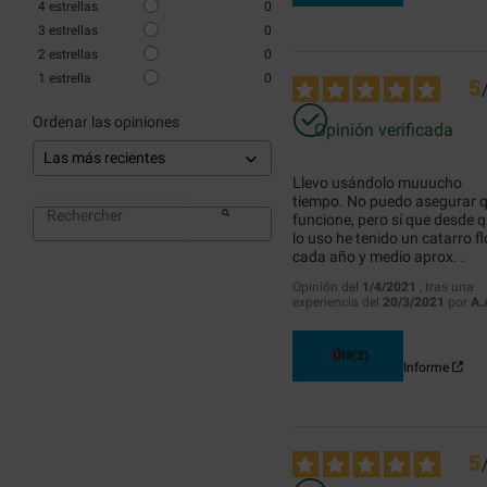
4
estrellas
0
3
estrellas
0
2
estrellas
0
1
estrella
0
5
Ordenar las opiniones
Opinión verificada
Llevo usándolo muuucho 
tiempo. No puedo asegurar q
funcione, pero sí que desde q
lo uso he tenido un catarro flo
cada año y medio aprox. .
Opinión del
1/4/2021
, tras una
experiencia del
20/3/2021
por
A.
Útil
(2)
Informe
5