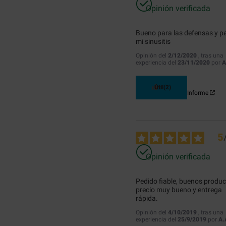
Opinión verificada
Bueno para las defensas y pa
mi sinusitis
Opinión del
2/12/2020
, tras una
experiencia del
23/11/2020
por
A
Útil
(2)
Informe
5
Opinión verificada
Pedido fiable, buenos producto
precio muy bueno y entrega 
rápida.
Opinión del
4/10/2019
, tras una
experiencia del
25/9/2019
por
A.