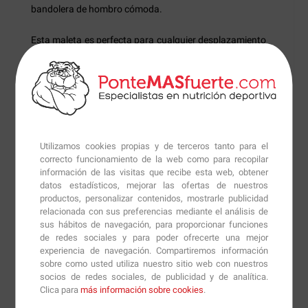
bandolera de hombro cómoda.
Esta maleta es perfecta para cualquier desplazamiento
que desees realizar, ya que podrás transportar tu
comida de forma compacta y segura por su buena
distribución de los espacios.
Tiene un acolchado térmico y un novedoso diseño que
la hace muy resistente y cómoda de llevar.
Utilizamos cookies propias y de terceros tanto para el
correcto funcionamiento de la web como para recopilar
Los compartimentos laterales de
Isobag 6M
están
información de las visitas que recibe esta web, obtener
datos estadísticos, mejorar las ofertas de nuestros
divididos para poder colocar diferentes objetos ya sean
productos, personalizar contenidos, mostrarle publicidad
cubiertos y utensilios de cocina o botellas y batidos
relacionada con sus preferencias mediante el análisis de
para tomar.
sus hábitos de navegación, para proporcionar funciones
de redes sociales y para poder ofrecerte una mejor
experiencia de navegación. Compartiremos información
Y en el bolsillo superior podremos guardar nuestras
sobre como usted utiliza nuestro sitio web con nuestros
cápsulas de suplementación perfectamente ordenadas
socios de redes sociales, de publicidad y de analítica.
y también disponemos de un espacio para guardar
Clica para
más información sobre cookies
.
nuestros objetos personales.