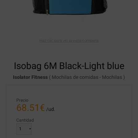
Haz clic para ver la vista completa
Isobag
6M Black-Light blue
Isolator Fitness
(
Mochilas de comidas
-
Mochilas
)
Precio
68.51
€
/ud.
Cantidad