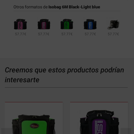
Otros formatos de
Isobag 6M Black-Light blue
57.77€
57.77€
57.77€
57.77€
57.77€
57.77€
68.51€
68.51€
57.77€
Creemos que estos productos podrían
interesarte