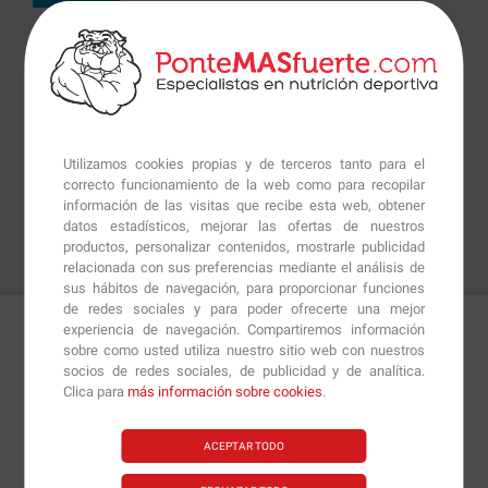
Utilizamos cookies propias y de terceros tanto para el
correcto funcionamiento de la web como para recopilar
información de las visitas que recibe esta web, obtener
datos estadísticos, mejorar las ofertas de nuestros
productos, personalizar contenidos, mostrarle publicidad
relacionada con sus preferencias mediante el análisis de
sus hábitos de navegación, para proporcionar funciones
de redes sociales y para poder ofrecerte una mejor
experiencia de navegación. Compartiremos información
sobre como usted utiliza nuestro sitio web con nuestros
Detalles
Preguntas
+Info
socios de redes sociales, de publicidad y de analítica.
Clica para
más información sobre cookies
.
Con la
Camiseta LBM Negra
de
La Bella Mafia
podrás
ACEPTAR TODO
entrenar y vestir con una ropa atractiva, cómoda,
flexible y de última generación que se adaptará a la