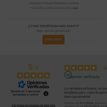
a España, Portugal, Baleares y Andorra
* Consultar condiciones de envío
aquí
¿LO HAS ENCONTRADO MÁS BARATO?
Mejor servicio garantizado
¡HABLEMOS!
5
5
/
5
Opinión verificada
La camiseta es buena, un poc
Basado en
1
opiniones
entallada pero  cubre lo que n
sometidas a control
tiene que enseñar
Opinión del
31/1/2024
, tras una
Ver todas las reseñas de este sitio
experiencia del
29/12/2023
por
A