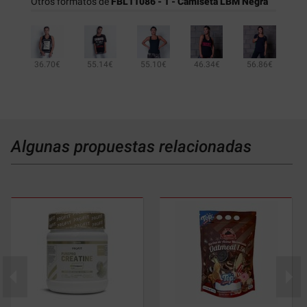
Otros formatos de
FBL11086 - 1 - Camiseta LBM Negra
36.70€
55.14€
55.10€
46.34€
56.86€
43.70€
Algunas propuestas relacionadas