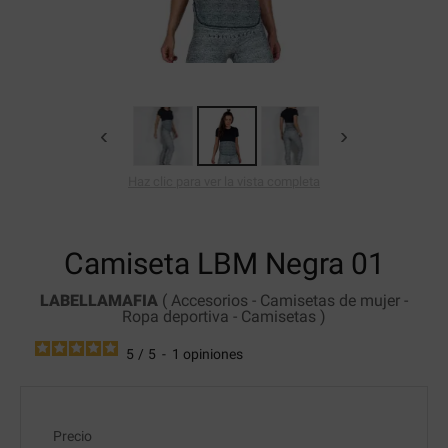
‹
›
Haz clic para ver la vista completa
Camiseta LBM Negra
01
LABELLAMAFIA
(
Accesorios
-
Camisetas de mujer
-
Ropa deportiva
-
Camisetas
)
5
/
5
-
1
opiniones
Precio