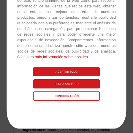
correcto funcionamiento de la web como para recopilar
Ketchup - 290 gr
información de las visitas que recibe esta web, obtener
datos estadísticos, mejorar las ofertas de nuestros
Dosis
productos, personalizar contenidos, mostrarle publicidad
10 gramos
relacionada con sus preferencias mediante el análisis de
Dosis diaria
sus hábitos de navegación, para proporcionar funciones
10 gramos
de redes sociales y para poder ofrecerte una mejor
Servicios por envase
experiencia de navegación. Compartiremos información
29 (aprox.)
sobre como usted utiliza nuestro sitio web con nuestros
socios de redes sociales, de publicidad y de analítica.
Por dosis
Por 100gr
Clica para
más información sobre cookies
.
Valor energético
18.41 kJ / 4.4 kcal
ACEPTAR TODO
Grasas
20 mg
de las cuales grasas
0 mg
saturadas
RECHAZAR TODO
Hidratos de Carbono
780 mg
de los cuales azúcares
520 mg
CONFIGURACIÓN
Fibra
220 mg
Proteínas
160 mg
Sal
242 mg
Ingredientes:
Tomate, vinagre de alcohol, sal, almidón