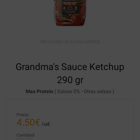
Haz clic para ver la vista completa
Grandma's Sauce
Ketchup
290 gr
Max Protein
(
Salsas 0%
-
Otras salsas
)
Precio
4.50
€
/ud.
Cantidad