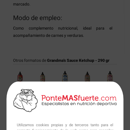
marcado.
Modo de empleo:
Como complemento nutricional, ideal para el
acompañamiento de carnes y verduras.
Otros formatos de
Grandma's Sauce Ketchup - 290 gr
4.50€
4.50€
4.50€
4.50€
4.50€
Información técnica
Utilizamos cookies propias y de terceros tanto para el
Información Nutricional:
Grandma's Sauce