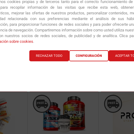
amos cookies propias y de terceros tanto para el correcto funcionamiento de
ara recopilar información de las visitas que recibe esta web, obtene
sticos, mejorar las ofertas de nuestros productos, personalizar contenidos, mo
idad relacionada con sus preferencias mediante el análisis de sus háb
ción, para proporcionar funciones de redes sociales y para poder ofrecerte un
encia de navegación. Compartiremos información sobre como usted utiliza nuestr
n nuestros socios de redes sociales, de publicidad y de analítica. Clica p
rd
+ Pre-
Pack
Whey Gold Standard
2 Kg + 450
ación sobre cookies
.
gr
RECHAZAR TODO
CONFIGURACIÓN
ACEPTAR T
103.18
€
101.58
€
ría