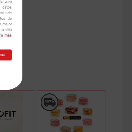
 la web
r datos
strarle
itos de
a mejor
o sitio
ara
más
ODO