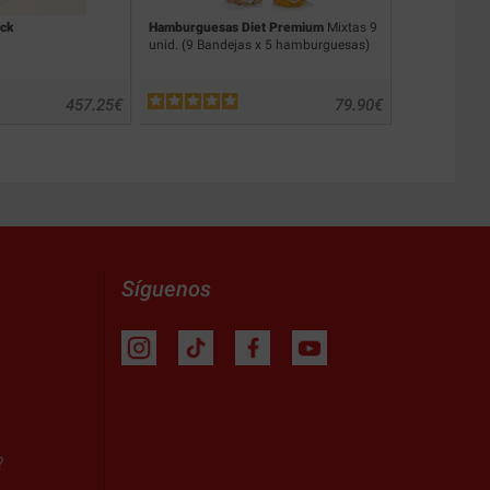
ack
Hamburguesas Diet Premium
Mixtas 9
Hamburguesa
unid. (9 Bandejas x 5 hamburguesas)
unid. (9 Ban
457.25
€
79.90
€
Síguenos
?