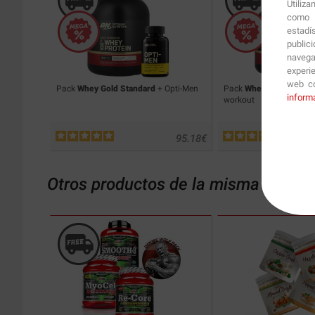
Utiliz
como p
estadí
public
navega
experi
web co
Pack
Whey Gold Standard
+ Opti-Men
Pack
Whey Gold Standa
inform
workout
95.18
€
Otros productos de la misma catego