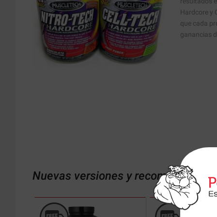
resultados 
Hardcore y 
que cada pr
ganancias d
Nuevas versiones y recomendaciones