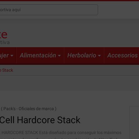
tiva
jer
Alimentación
Herbolario
Accesorios
e Stack
(
Pack's
-
Oficiales de marca
)
Cell
Hardcore Stack
 HARDCORE STACK Está diseñado para conseguir los máximos