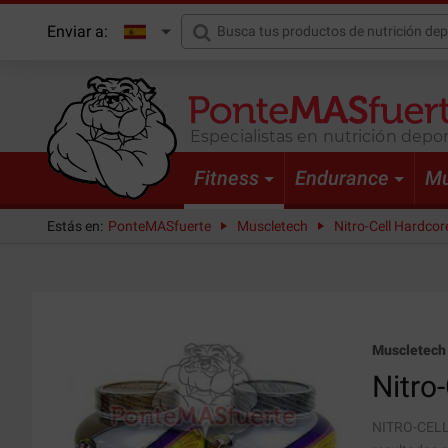
Enviar a:
Especialistas en nutrición depor
Fitness
Endurance
Mu
Estás en:
PonteMASfuerte
Muscletech
Nitro-Cell Hardcor
Muscletech
Nitro-
NITRO-CELL