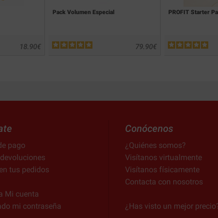
Pack Volumen Especial
PROFIT Starter P
18.90
€
79.90
€
ate
Conócenos
de pago
¿Quiénes somos?
 devoluciones
Visítanos virtualmente
en tus pedidos
Visítanos físicamente
Contacta con nosotros
a Mi cuenta
ado mi contraseña
¿Has visto un mejor precio