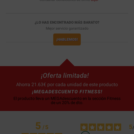
¿LO HAS ENCONTRADO MÁS BARATO?
Mejor servicio garantizado
¡HABLEMOS!
¡Oferta limitada!
Ahorra 21.63€ por cada unidad de este producto
¡MEGADESCUENTO FITNESS!
El producto lleva un MEGAdescuento en la sección Fitness
de un 20% de dto.
5
5
/
5