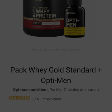
Haz clic para ver la vista completa
Pack
Whey Gold Standard
+
Opti-Men
Optimum nutrition
(
Pack's
-
Oficiales de marca
)
5
/
5
-
2
opiniones