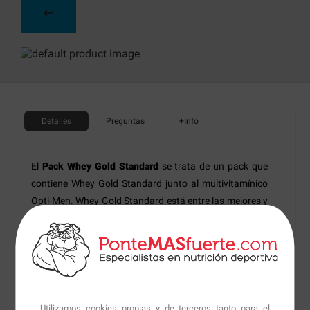
Detalles
Preguntas
+Info
El
Pack Whey Gold Standard
se trata de un pack que
contiene Whey Gold Standard junto al multivitamínico
Opti-Men. Whey Gold Standard está entre las mejores y
más vendidas fórmulas de proteína del mundo. Y esto
se consigue gracias a que
Optimum Nutrition
ha
elevado el standard por el cual todas las proteínas son
valoradas y ponen el listón aún más alto con la tercera
generación de esta proteína.
Utilizamos cookies propias y de terceros tanto para el