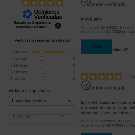
Opinión verificada
Muy bueno
Basado en
2
opiniones
sometidas a control
Opinión del
16/4/2022
, tras una
experiencia del
3/4/2022
por
A.A
Ver todas las reseñas de este sitio
Útil
(0)
Informe
5
estrellas
2
4
estrellas
0
3
estrellas
0
2
estrellas
0
5
1
estrella
0
Opinión verificada
Ordenar las opiniones
la proteina siempre la pido, he
aprovechado para probar est
vitaminas a ver que tal van.
Opinión del
8/2/2021
, tras una
experiencia del
22/1/2021
por
A.