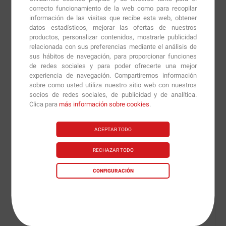
Whey Gold Standard
ha sido creado para favorecer el
correcto funcionamiento de la web como para recopilar
información de las visitas que recibe esta web, obtener
mantenimiento y el incremento de la masa muscular de
datos estadísticos, mejorar las ofertas de nuestros
un forma limpia y segura. Se considera una proteína
productos, personalizar contenidos, mostrarle publicidad
completa, ya que en su fórmula contiene una buena
relacionada con sus preferencias mediante el análisis de
sus hábitos de navegación, para proporcionar funciones
cantidad de aminoácidos, no ramificados y
de redes sociales y para poder ofrecerte una mejor
ramificados.
experiencia de navegación. Compartiremos información
sobre como usted utiliza nuestro sitio web con nuestros
Opti-Men
está diseñado para que cada tableta incluye
socios de redes sociales, de publicidad y de analítica.
Clica para
más información sobre cookies
.
ácidos de forma libre, aminoácidos, antioxidantes,
vitaminas, minerales esenciales y extractos de plantas
en cantidades fundamentales que se pueden construir
ACEPTAR TODO
a través del consumo de una dieta sana y equilibrada.
RECHAZAR TODO
El Pack Whey Gold Standard
CONFIGURACIÓN
consiste en:
-
Whey gold standard - 2 kg
-
Opti-Men - 90 tabls.