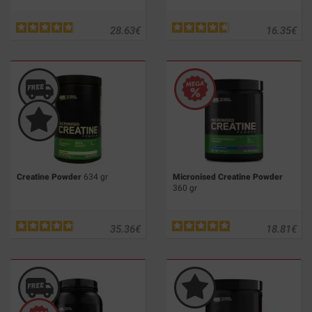
28.63
€
16.35
€
Creatine Powder
634 gr
Micronised Creatine Powder
360 gr
35.36
€
18.81
€