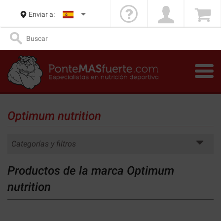
Enviar a:
Optimum nutrition
Categorías y filtros
Productos de la marca Optimum
nutrition