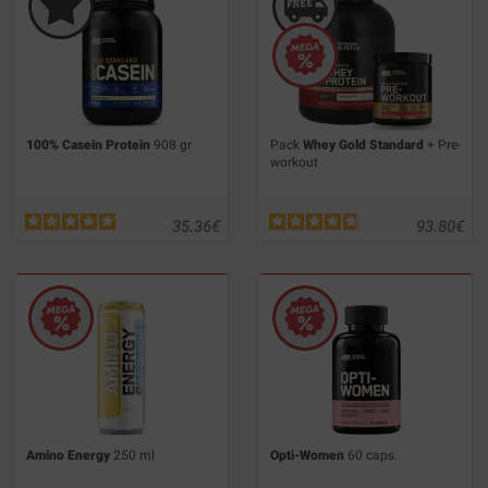
100% Casein Protein
908 gr
Pack
Whey Gold Standard
+ Pre-
workout
35.36
€
93.80
€
Amino Energy
250 ml
Opti-Women
60 caps.