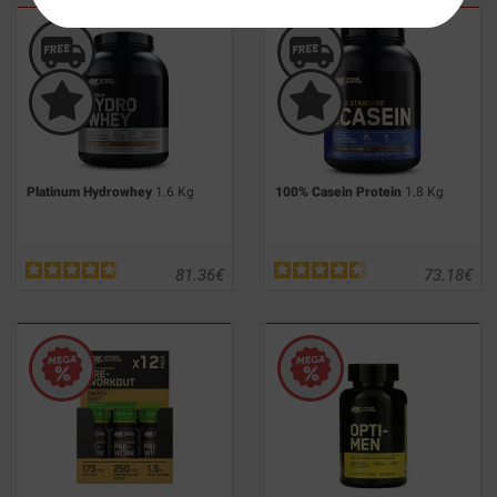
Platinum Hydrowhey
1.6 Kg
100% Casein Protein
1.8 Kg
81.36
€
73.18
€