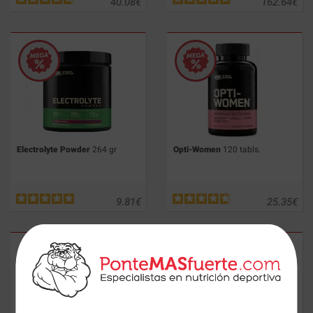
40.08
€
162.64
€
Electrolyte Powder
264 gr
Opti-Women
120 tabls.
9.81
€
25.35
€