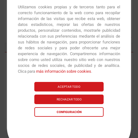
Utilizamos cookies propias y de terceros tanto para el
correcto funcionamiento de la web como para recopilar
Creatine Powder
187 gr
Whey Gold Standard
450 gr
información de las visitas que recibe esta web, obtener
datos estadísticos, mejorar las ofertas de nuestros
productos, personalizar contenidos, mostrarle publicidad
relacionada con sus preferencias mediante el análisis de
13.08
€
22.90
€
sus hábitos de navegación, para proporcionar funciones
de redes sociales y para poder ofrecerte una mejor
experiencia de navegación. Compartiremos información
sobre como usted utiliza nuestro sitio web con nuestros
socios de redes sociales, de publicidad y de analítica.
Clica para
más información sobre cookies
.
ACEPTAR TODO
RECHAZAR TODO
Essential Amino Energy
270 gr
BCAA Train + Sustain
28 Serv.
CONFIGURACIÓN
18.09
€
24.54
€