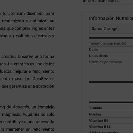
Información técnica
nto premium diseñado para
Información Nutricio
u rendimiento y optimizar su
ada que combina ingredientes
cionar resultados efectivos y
Tamaño scoop (cacito)
Dosis
Dosis diaria
 creatina
CreaBev,
una forma
Servicios por envase
da. La creatina es uno de los
uerza, mejorar el rendimiento
miento muscular.
CreaBev
se
lo que garantiza una absorción
 mg de
Aquamin,
un complejo
Tiamina
o y magnesio. Aquamin no solo
Niacina
Vitamina B6
ién contribuye a una adecuada
Vitamina B12
 para mantener un rendimiento