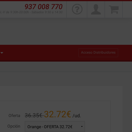
937 008 770
L-V de 9:30h-20:00h - Sábados 9:30 a 14:30
Acceso Distribuidores
32.72
€
36.35
€
/ud.
Oferta
Opción