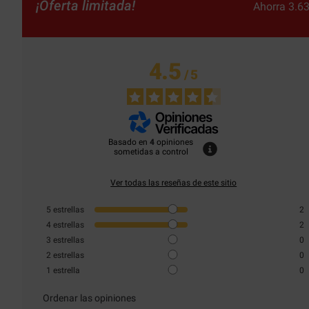
¡Oferta limitada!
Ahorra 3.63
4.5
/
5
Basado en
4
opiniones
sometidas a control
Ver todas las reseñas de este sitio
5
estrellas
2
4
estrellas
2
3
estrellas
0
2
estrellas
0
1
estrella
0
Ordenar las opiniones