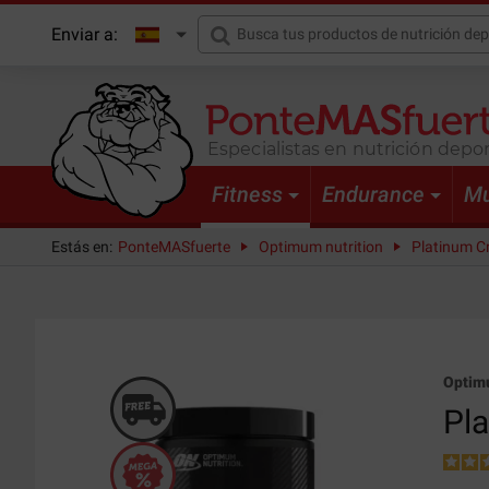
Enviar a:
Especialistas en nutrición depor
Fitness
Endurance
Mu
Estás en:
PonteMASfuerte
Optimum nutrition
Platinum Cr
Optimu
Pla