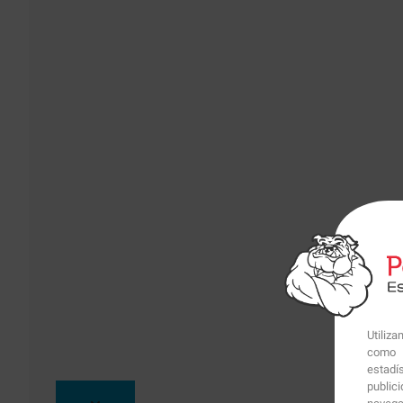
Utiliz
como p
estadí
public