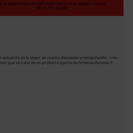
El producto lleva un MEGAdescuento en la sección Fitness
de un 10% de dto.
 actual no es la mejor, en cuanto descanso y recuperación , creo 
sto que se trata de un producto que ha de tomarse durante 3 