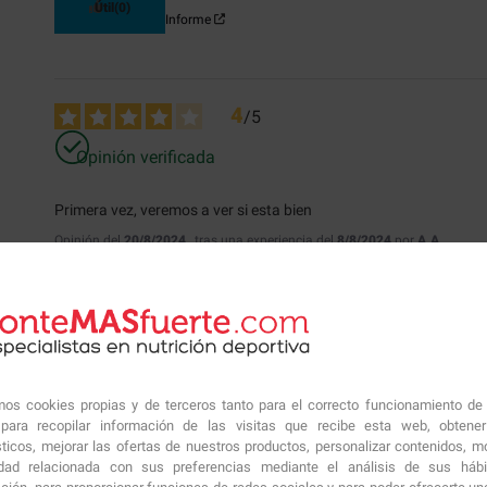
Útil
(0)
Informe
4
/
5
Opinión verificada
Primera vez, veremos a ver si esta bien
Opinión del
20/8/2024
, tras una experiencia del
8/8/2024
por
A.A.
Útil
(0)
Informe
amos cookies propias y de terceros tanto para el correcto funcionamiento de
ara recopilar información de las visitas que recibe esta web, obtene
sticos, mejorar las ofertas de nuestros productos, personalizar contenidos, mo
idad relacionada con sus preferencias mediante el análisis de sus háb