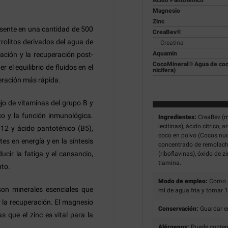
Ácido Pantoténico
Magnesio
Zinc
esente en una cantidad de 500
CreaBev®
rolitos derivados del agua de
Creatina
Aquamin
ación y la recuperación post-
CocoMineral® Agua de coc
 el equilibrio de fluidos en el
nicifera)
eración más rápida.
o de vitaminas del grupo B y
o y la función inmunológica.
Ingredientes:
CreaBev (mo
lecitinas), ácido cítrico
B12 y ácido pantoténico (B5),
coco en polvo (Cocos nuci
es en energía y en la síntesis
concentrado de remolacha,
cir la fatiga y el cansancio,
(riboflavinas), óxido de 
tiamina.
nto.
Modo de empleo:
Como s
son minerales esenciales que
ml de agua fría y tomar 1 
y la recuperación. El magnesio
Conservación:
Guardar en
s que el zinc es vital para la
Alérgenos:
Puede contener