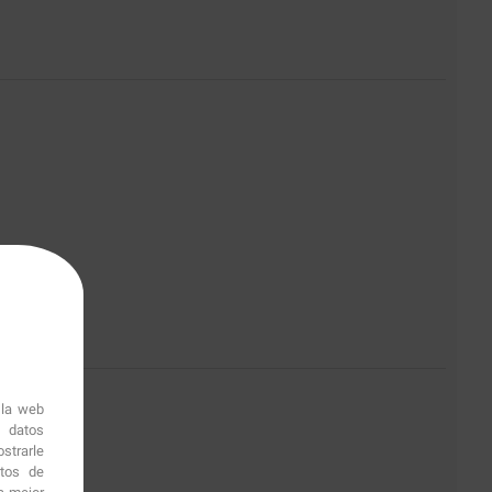
1
 la web
r datos
strarle
itos de