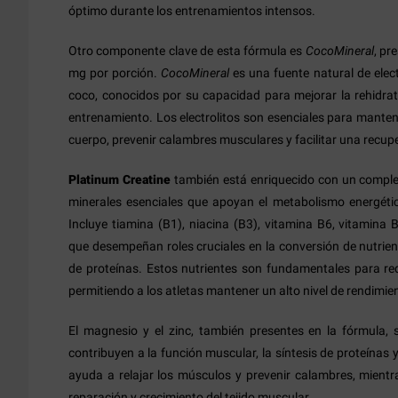
óptimo durante los entrenamientos intensos.
Otro componente clave de esta fórmula es
CocoMineral
, pr
mg por porción.
CocoMineral
es una fuente natural de elect
coco, conocidos por su capacidad para mejorar la rehidrat
entrenamiento. Los electrolitos son esenciales para mantener
cuerpo, prevenir calambres musculares y facilitar una recup
Platinum Creatine
también está enriquecido con un complej
minerales esenciales que apoyan el metabolismo energétic
Incluye tiamina (B1), niacina (B3), vitamina B6, vitamina 
que desempeñan roles cruciales en la conversión de nutrient
de proteínas. Estos nutrientes son fundamentales para redu
permitiendo a los atletas mantener un alto nivel de rendimie
El magnesio y el zinc, también presentes en la fórmula, 
contribuyen a la función muscular, la síntesis de proteínas 
ayuda a relajar los músculos y prevenir calambres, mientra
reparación y crecimiento del tejido muscular.