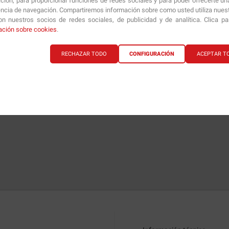
ción, para proporcionar funciones de redes sociales y para poder ofrecerte un
encia de navegación. Compartiremos información sobre como usted utiliza nuestr
n nuestros socios de redes sociales, de publicidad y de analítica. Clica p
ación sobre cookies
.
RECHAZAR TODO
CONFIGURACIÓN
ACEPTAR T