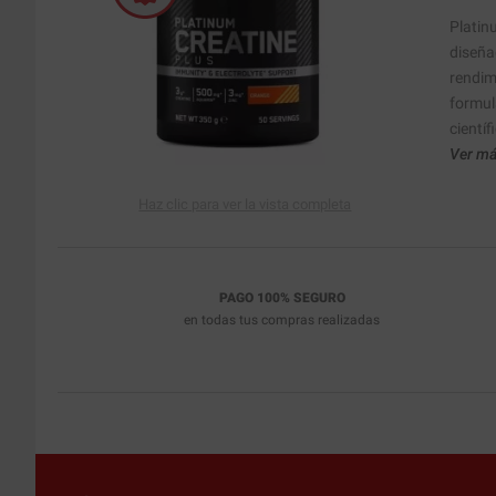
Platin
diseña
rendim
formul
cientí
Ver má
Haz clic para ver la vista completa
PAGO 100% SEGURO
en todas tus compras realizadas