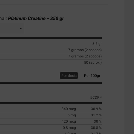
nal:
Platinum Creatine - 350 gr
3.5 gr
7 gramos (2 scoops)
7 gramos (2 scoops)
50 (aprox.)
Por dosis
Por 100gr
%CDR *
340 mcg
30.9 %
5 mg
31.2 %
420 mcg
30 %
0.8 mcg
30.8 %