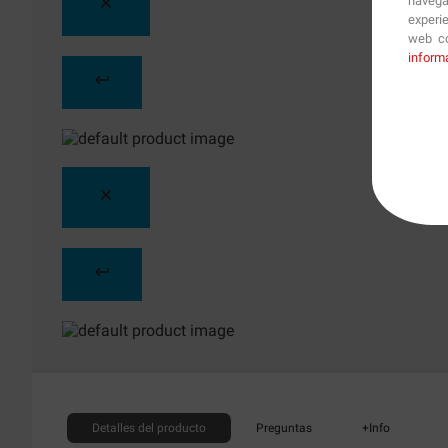
navega
experi
web co
inform
Detalles
del producto
Preguntas
+Info