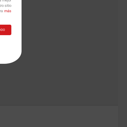
a mejor
o sitio
ara
más
ODO