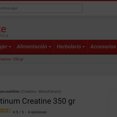
tiva
jer
Alimentación
Herbolario
Accesorios
eatine - 350 gr
m nutrition
(
Creatina
-
Monohidrato
)
tinum Creatine
350 gr
4.5
/
5
-
4
opiniones