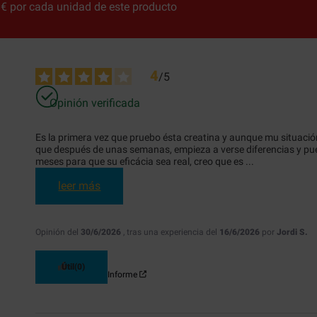
€ por cada unidad de este producto
4
/
5
Opinión verificada
Es la primera vez que pruebo ésta creatina y aunque mu situación
que después de unas semanas, empieza a verse diferencias y pue
meses para que su eficácia sea real, creo que es 
...
leer más
Opinión del
30/6/2026
, tras una experiencia del
16/6/2026
por
Jordi S.
Útil
(0)
Informe