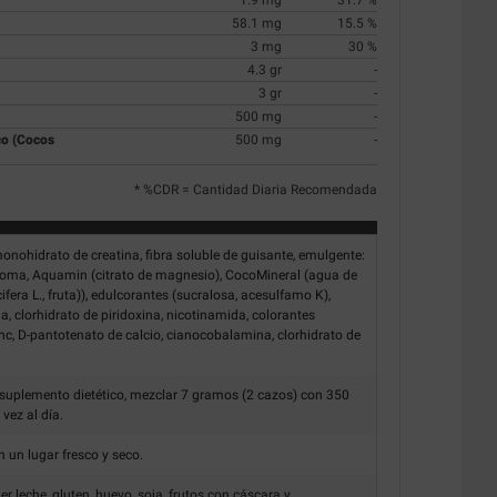
1.9 mg
31.7 %
58.1 mg
15.5 %
3 mg
30 %
4.3 gr
-
3 gr
-
500 mg
-
o (Cocos
500 mg
-
* %CDR = Cantidad Diaria Recomendada
nohidrato de creatina, fibra soluble de guisante, emulgente:
, aroma, Aquamin (citrato de magnesio), CocoMineral (agua de
fera L., fruta)), edulcorantes (sucralosa, acesulfamo K),
 clorhidrato de piridoxina, nicotinamida, colorantes
zinc, D-pantotenato de calcio, cianocobalamina, clorhidrato de
uplemento dietético, mezclar 7 gramos (2 cazos) con 350
vez al día.
 un lugar fresco y seco.
 leche, gluten, huevo, soja, frutos con cáscara y