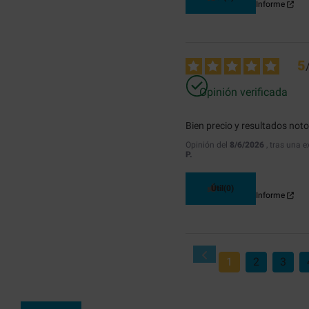
Informe
5
Opinión verificada
Bien precio y resultados noto
Opinión del
8/6/2026
, tras una 
P.
Útil
(0)
Informe
1
2
3