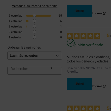
Ver todas las reseñas de este sitio
Útil
(0)
Informe
5
estrellas
65
4
estrellas
6
3
estrellas
1
2
estrellas
0
5
1
estrella
0
Opinión verificada
Ordenar las opiniones
Muchos estudios científicos, 
todos los géneros y edades
Opinión del
3/7/2026
, tras una 
Angel L.
Útil
(0)
Informe
5