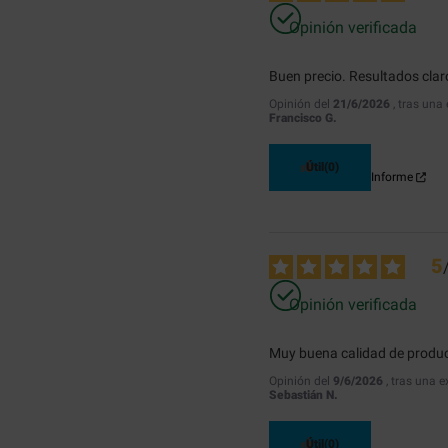
Opinión verificada
Buen precio. Resultados clar
Opinión del
21/6/2026
, tras una
Francisco G.
Útil
(0)
Informe
5
Opinión verificada
Muy buena calidad de product
Opinión del
9/6/2026
, tras una 
Sebastián N.
Útil
(0)