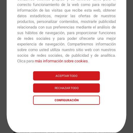
correcto funcionamiento de la web como para recopilar
información de las visitas que recibe esta web, obtener
datos estadísticos, mejorar las ofertas de nuestros
Creatine Powder
de
Optimum Nutrition
es un
productos, personalizar contenidos, mostrarle publicidad
suplemento dietético compuesto únicamente por
relacionada con sus preferencias mediante el análisis de
monohidratado de creatina pure de calidad
sus hábitos de navegación, para proporcionar funciones
de redes sociales y para poder ofrecerte una mejor
farmacéutica. La creatina es una molécula peptídica
experiencia de navegación. Compartiremos información
formada por la unión de los aminoácidos arginina,
sobre como usted utiliza nuestro sitio web con nuestros
glicina y metionina que se caracteriza por sus múltiples
socios de redes sociales, de publicidad y de analítica.
Clica para
más información sobre cookies
.
funciones y beneficios en la estructura muscular y en el
rendimiento deportivo.
ACEPTAR TODO
La creatina es un ácido orgánico nitrogenado
RECHAZAR TODO
fundamental para que los niveles de energía de
nuestros músculos sean elevados, ya que la creatina se
CONFIGURACIÓN
almacena en los músculos y al iniciar la actividad física
se libera rápidamente en forma de energía (ATP) como
combustible inmediato.