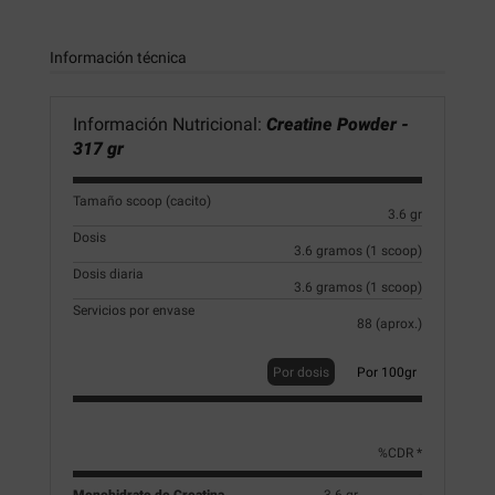
Información técnica
Información Nutricional:
Creatine Powder -
317 gr
Tamaño scoop (cacito)
3.6 gr
Dosis
3.6 gramos (1 scoop)
Dosis diaria
3.6 gramos (1 scoop)
Servicios por envase
88 (aprox.)
Por dosis
Por 100gr
%CDR *
Monohidrato de Creatina
3.6 gr
-