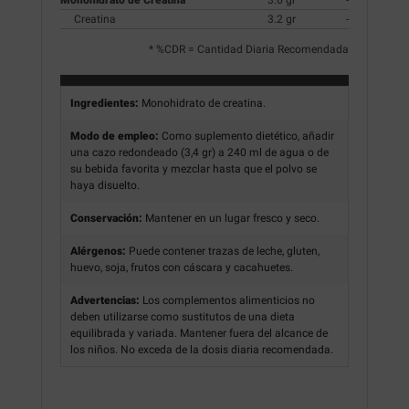
Creatina
3.2 gr
-
* %CDR = Cantidad Diaria Recomendada
Ingredientes:
Monohidrato de creatina.
Modo de empleo:
Como suplemento dietético, añadir
una cazo redondeado (3,4 gr) a 240 ml de agua o de
su bebida favorita y mezclar hasta que el polvo se
haya disuelto.
Conservación:
Mantener en un lugar fresco y seco.
Alérgenos:
Puede contener trazas de leche, gluten,
huevo, soja, frutos con cáscara y cacahuetes.
Advertencias:
Los complementos alimenticios no
deben utilizarse como sustitutos de una dieta
equilibrada y variada. Mantener fuera del alcance de
los niños. No exceda de la dosis diaria recomendada.