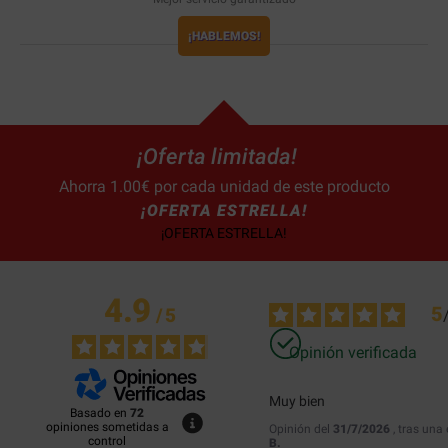
¡HABLEMOS!
¡Oferta limitada!
Ahorra 1.00€ por cada unidad de este producto
¡OFERTA ESTRELLA!
¡OFERTA ESTRELLA!
4.9
5
/
5
Opinión verificada
Muy bien
Basado en
72
opiniones sometidas a
Opinión del
31/7/2026
, tras una
control
B.