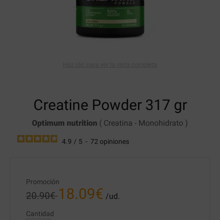
Haz clic para ver la vista completa
Creatine Powder
317 gr
Optimum nutrition
(
Creatina
-
Monohidrato
)
4.9
/
5
-
72
opiniones
Promoción
18.09
€
20.90
€
/ud.
Cantidad