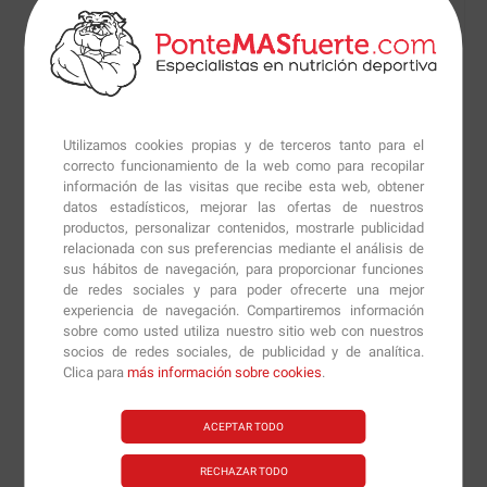
por deportistas y atletas de alto rendimiento para
aumentar o mantener los niveles óptimos de
testosterona. Además, mejora el bienestar sexual tanto
en hombres como en mujeres y tiene efectos diuréticos.
En los últimos estudios realizados se ha comprobado
Utilizamos cookies propias y de terceros tanto para el
que el Tribulus terrestris tiene otros beneficios muy
correcto funcionamiento de la web como para recopilar
interesantes y que debemos tener en cuanta. El
información de las visitas que recibe esta web, obtener
datos estadísticos, mejorar las ofertas de nuestros
extracto de Tribulus terrestris protege a hígado y
productos, personalizar contenidos, mostrarle publicidad
riñones de los daños oxidativos, y ejerce efectos anti
relacionada con sus preferencias mediante el análisis de
estrés, también es beneficioso para la hiperplasia de
sus hábitos de navegación, para proporcionar funciones
de redes sociales y para poder ofrecerte una mejor
próstata benigna.
experiencia de navegación. Compartiremos información
sobre como usted utiliza nuestro sitio web con nuestros
En otros estudios se ha observado que el Tribulus
socios de redes sociales, de publicidad y de analítica.
terrestris es cardio protector debido a la tribulosina, un
Clica para
más información sobre cookies
.
componente de las saponinas, y reduce la presión
arterial en personas hipertensas.
ACEPTAR TODO
Platinum 100% Tribulus
aporta innumerables
RECHAZAR TODO