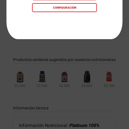
beneficios para aquellos deportistas que cuidan su
CONFIGURACIÓN
bienestar físico y mental.
Modo de empleo:
Como suplemento dietético,
tomar 1 cápsula al día.
Productos similares sugeridos por nuestros nutricionistas
32.20€
22.95€
42.90€
29.00€
35.70€
Información técnica
Información Nutricional:
Platinum 100%