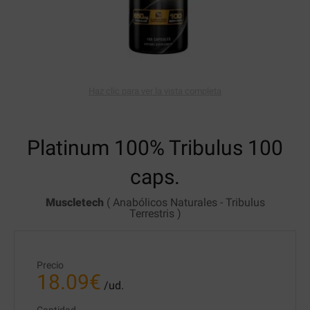
Haz clic para ver la vista completa
Platinum 100% Tribulus
100
caps.
Muscletech
(
Anabólicos Naturales
-
Tribulus
Terrestris
)
Precio
18.09
€
/ud.
Cantidad