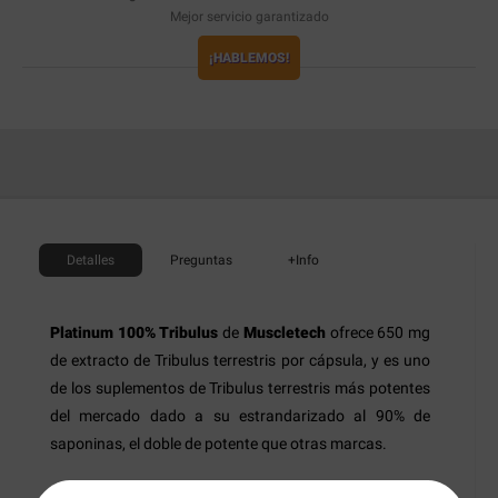
Mejor servicio garantizado
¡HABLEMOS!
Detalles
Preguntas
+Info
Platinum 100% Tribulus
de
Muscletech
ofrece 650 mg
de extracto de Tribulus terrestris por cápsula, y es uno
de los suplementos de Tribulus terrestris más potentes
del mercado dado a su estrandarizado al 90% de
saponinas, el doble de potente que otras marcas.
El Tribulus terrestris ha sido utilizado durante décadas