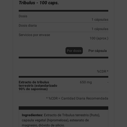
Tribulus - 100 caps.
Dosis
1 cápsulas
Dosis diaria
1 cápsulas
Servicios por envase
100 (aprox.)
Por dosis
Por cápsula
%CDR *
Extracto de tribulus
650 mg
-
terrestris (estandarizado
90% de saponinas)
* %CDR = Cantidad Diaria Recomendada
Ingredientes:
Extracto de Tribulus terrestris (fruto),
capsula vegetal (hipromelosa), estearato de
magnesio, dióxido de silicio.