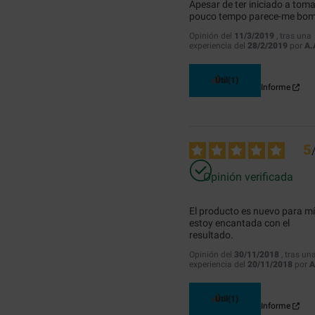
Apesar de ter iniciado a toma
pouco tempo parece-me bom
Opinión del
11/3/2019
, tras una
experiencia del
28/2/2019
por
A.
Útil
(1)
Informe
5
Opinión verificada
El producto es nuevo para mí 
estoy encantada con el 
resultado.
Opinión del
30/11/2018
, tras un
experiencia del
20/11/2018
por
A
Útil
(1)
Informe