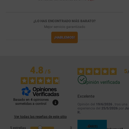
¿LO HAS ENCONTRADO MÁS BARATO?
Mejor servicio garantizado
¡HABLEMOS!
4.8
5
/
5
Opinión verificada
Excelente
Basado en
4
opiniones
sometidas a control
Opinión del
19/6/2026
, tras una
experiencia del
25/5/2026
por
Ju
R.
Ver todas las reseñas de este sitio
Útil
(0)
5
estrellas
3