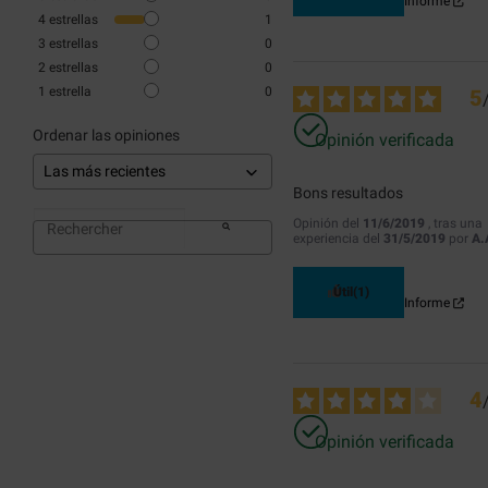
Informe
4
estrellas
1
3
estrellas
0
2
estrellas
0
1
estrella
0
5
Ordenar las opiniones
Opinión verificada
Bons resultados
Opinión del
11/6/2019
, tras una
experiencia del
31/5/2019
por
A.
Útil
(1)
Informe
4
Opinión verificada