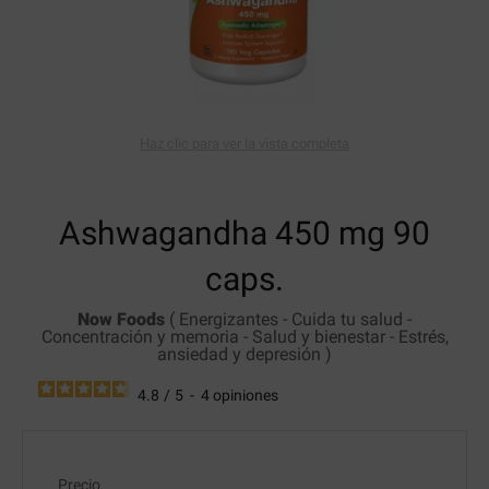
Haz clic para ver la vista completa
Ashwagandha 450 mg
90
caps.
Now Foods
(
Energizantes
-
Cuida tu salud
-
Concentración y memoria
-
Salud y bienestar
-
Estrés,
ansiedad y depresión
)
4.8
/
5
-
4
opiniones
Precio