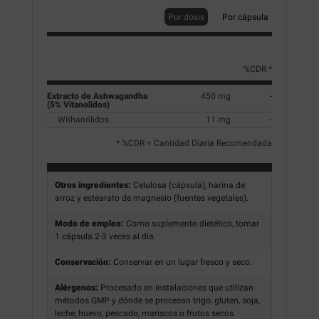
Por dosis
Por cápsula
%CDR *
Extracto de Ashwagandha
450 mg
-
(5% Vitanolidos)
Withanólidos
11 mg
-
* %CDR = Cantidad Diaria Recomendada
Otros ingredientes:
Celulosa (cápsula), harina de
arroz y estearato de magnesio (fuentes vegetales).
Modo de empleo:
Como suplemento dietético, tomar
1 cápsula 2-3 veces al día.
Conservación:
Conservar en un lugar fresco y seco.
Alérgenos:
Procesado en instalaciones que utilizan
métodos GMP y dónde se procesan trigo, gluten, soja,
leche, huevo, pescado, mariscos o frutos secos.