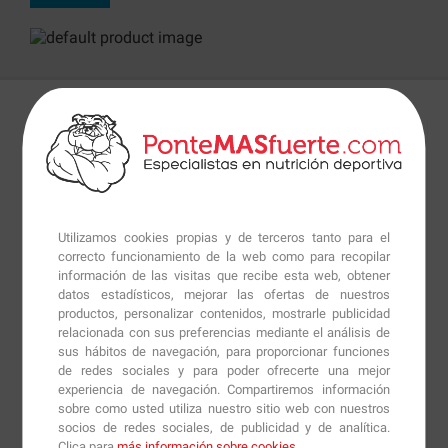
Detalles
Preguntas
+Info
Ashwagandha 450 mg
de
Now Foods
es un suplemento
ideal para implementar en el día a día y obtener el
Utilizamos cookies propias y de terceros tanto para el
máximo beneficio que esta planta puede ofrecer al
correcto funcionamiento de la web como para recopilar
organismo teniendo, ésta, efectos sobre el sistema
información de las visitas que recibe esta web, obtener
datos estadísticos, mejorar las ofertas de nuestros
nervioso, sistema inmunológico, sistema hormonal y el
productos, personalizar contenidos, mostrarle publicidad
bienestar completo del cuerpo.
relacionada con sus preferencias mediante el análisis de
sus hábitos de navegación, para proporcionar funciones
Ashwagandha 450 mg
al tener propiedades
de redes sociales y para poder ofrecerte una mejor
experiencia de navegación. Compartiremos información
adaptogenas ayuda al cuerpo a prevenir los efectos,
sobre como usted utiliza nuestro sitio web con nuestros
tanto físicos como químicos, que tiene el estrés sobre el
socios de redes sociales, de publicidad y de analítica.
organismo, algunos de los cuales siendo, la aceleración
Clica para
más información sobre cookies
.