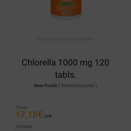
Haz clic para ver la vista completa
Chlorella 1000 mg
120
tabls.
Now Foods
(
Desintoxicantes
)
Precio
17.18
€
/ud.
Cantidad