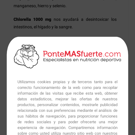
manganeso, hierro y selenio.
Chlorella 1000 mg
nos ayudará a desintoxicar los
intestinos, el hígado y la sangre.
Modo de empleo:
Como suplemento dietético, tomar 3 tabletas al día.
Utilizamos cookies propias y de terceros tanto para el
Información técnica
correcto funcionamiento de la web como para recopilar
información de las visitas que recibe esta web, obtener
datos estadísticos, mejorar las ofertas de nuestros
Información Nutricional:
Chlorella 1000 mg -
productos, personalizar contenidos, mostrarle publicidad
120 tabls.
relacionada con sus preferencias mediante el análisis de
sus hábitos de navegación, para proporcionar funciones
de redes sociales y para poder ofrecerte una mejor
Dosis
3 tabletas
experiencia de navegación. Compartiremos información
Dosis diaria
sobre como usted utiliza nuestro sitio web con nuestros