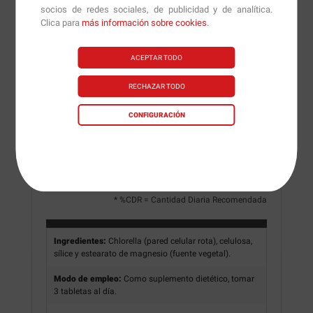
3 tabletas
socios de redes sociales, de publicidad y de analítica.
Servicios por envase
Clica para
más información sobre cookies
.
40 (aprox.)
Por dosis
Por tableta
ACEPTAR TODO
Valor energético
41.8 kJ / 9.99 kcal
RECHAZAR TODO
Carbohidratos
< 1 gr
Proteínas
2 gr
CONFIGURACIÓN
%CDR *
Clorella en polvo
3 gr
-
* %CDR = Cantidad Diaria Recomendada
Ingredientes:
Chlorella (pared celular rota), celulosa,
sílice y estearato de magnesio (fuente vegetal).
Modo de empleo:
Como suplemento dietético, tomar
3 tabletas al día.