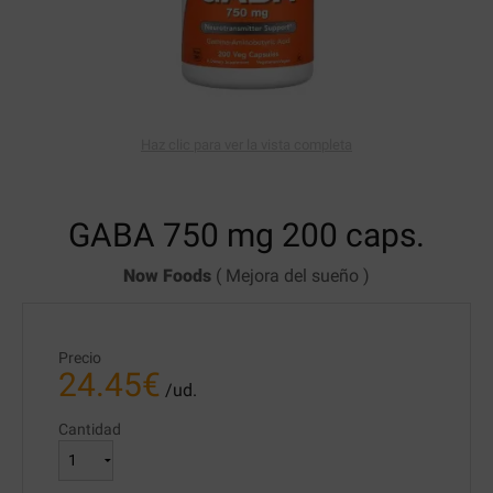
Haz clic para ver la vista completa
GABA
750 mg 200 caps.
Now Foods
(
Mejora del sueño
)
Precio
24.45
€
/ud.
Cantidad