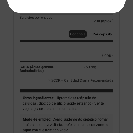
1 cápsulas
Dosis diaria
1 cápsulas
Servicios por envase
200 (aprox.)
Por dosis
Por cápsula
%CDR *
GABA (Ácido gamma-
750 mg
-
Aminobutirico)
* %CDR = Cantidad Diaria Recomendada
Otros ingredientes:
Hipromelosa (cápsula de
celulosa), dióxido de silicio, ácido esteárico (fuente
vegetal) y celulosa microcristalina.
Modo de empleo:
Como suplemento dietético, tomar
1 cápsula una vez diaria, preferiblemente con zumo o
agua con el estómago vacío.