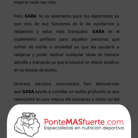
mejorar cada vez más.
Pero
GABA
no es solamente para los deportistas ya
que otra de sus funciones es la de ayudarnos a
relajarnos y estar más tranquilos.
GABA
es el
suplemento perfecto para aquellas personas que
sufren de estrés o ansiedad ya que les ayudará a
relajarse y poder realizar cualquier tarea de manera
sencilla y tranquila ya que producirá un efecto positivo
en su estado de ánimo.
Diversos estudios controlados han demostrado
que
GABA
ayuda a conciliar un sueño profundo, lo que
repercutirá en una mejora del descanso y como tal del
rendimiento corporal ya que si no descansamos bien
no podemos rendir al 100%.
Modo de empleo: