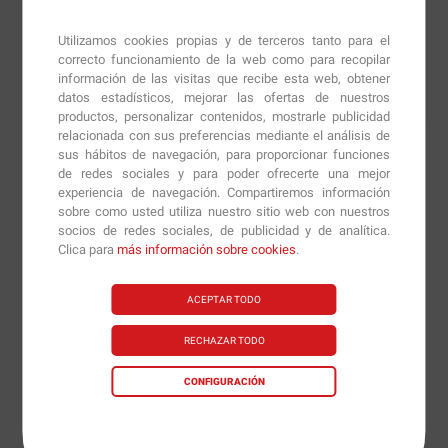
Como suplemento dietético, tomar 1 cápsula una o 2
veces al día, preferiblemente con zumo o agua con el
Utilizamos cookies propias y de terceros tanto para el
estómago vacío.
correcto funcionamiento de la web como para recopilar
información de las visitas que recibe esta web, obtener
datos estadísticos, mejorar las ofertas de nuestros
productos, personalizar contenidos, mostrarle publicidad
relacionada con sus preferencias mediante el análisis de
Otros formatos de
GABA 750 mg - 200 vcaps.
sus hábitos de navegación, para proporcionar funciones
de redes sociales y para poder ofrecerte una mejor
experiencia de navegación. Compartiremos información
sobre como usted utiliza nuestro sitio web con nuestros
socios de redes sociales, de publicidad y de analítica.
11.73€
Clica para
más información sobre cookies
.
ACEPTAR TODO
Información técnica
RECHAZAR TODO
Información Nutricional:
GABA 750 mg -
CONFIGURACIÓN
200 vcaps.
Dosis