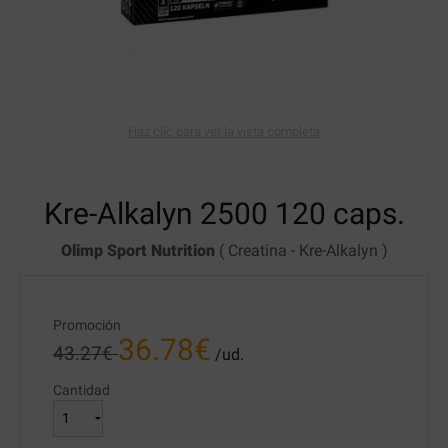
Haz clic para ver la vista completa
Kre-Alkalyn 2500
120 caps.
Olimp Sport Nutrition
(
Creatina
-
Kre-Alkalyn
)
Promoción
36.78
€
43.27
€
/ud.
Cantidad