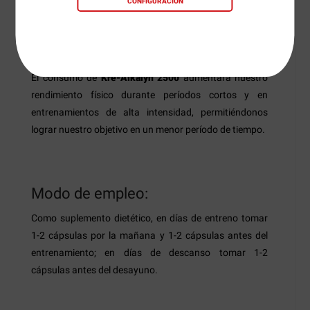
CONFIGURACIÓN
está directamente relacionada con el pH del líquido
para mezclar, a menor pH, mayor velocidad de
conversión.
El consumo de
Kre-Alkalyn 2500
aumentará nuestro
rendimiento físico durante períodos cortos y en
entrenamientos de alta intensidad, permitiéndonos
lograr nuestro objetivo en un menor período de tiempo.
Modo de empleo:
Como suplemento dietético, en días de entreno tomar
1-2 cápsulas por la mañana y 1-2 cápsulas antes del
entrenamiento; en días de descanso tomar 1-2
cápsulas antes del desayuno.