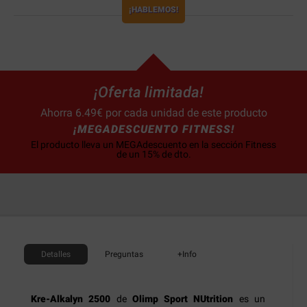
¡HABLEMOS!
¡Oferta limitada!
Ahorra 6.49€ por cada unidad de este producto
¡MEGADESCUENTO FITNESS!
El producto lleva un MEGAdescuento en la sección Fitness
de un 15% de dto.
Detalles
Preguntas
+Info
Kre-Alkalyn 2500
de
Olimp Sport NUtrition
es un