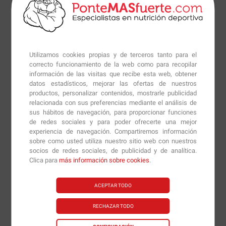
que impide que la creatina se convierta en creatinina
antes de alcanzar el músculo, por lo que los resultados
serán mejores que usando el monohidrato de creatina
tradicional con una dosis mucho más pequeña.
Utilizamos cookies propias y de terceros tanto para el
correcto funcionamiento de la web como para recopilar
Sus principales efectos junto al aumento de la fuerza
información de las visitas que recibe esta web, obtener
datos estadísticos, mejorar las ofertas de nuestros
máxima son la mejora de la fuerza explosiva, el
productos, personalizar contenidos, mostrarle publicidad
aumento de la hipertrofia o crecimiento muscular y una
relacionada con sus preferencias mediante el análisis de
mayor congestión muscular durante los
sus hábitos de navegación, para proporcionar funciones
de redes sociales y para poder ofrecerte una mejor
entrenamientos, además hará que nuestra
experiencia de navegación. Compartiremos información
recuperación sea mejor y estemos en mejores
sobre como usted utiliza nuestro sitio web con nuestros
condiciones para realizar el próximo entrenamiento.
socios de redes sociales, de publicidad y de analítica.
Clica para
más información sobre cookies
.
Kre-Alkalyn 2500
es una creatina con una gran
estabilidad gracias a su elevado pH por encima de 12,
ACEPTAR TODO
que no se convertirá en creatinina permitiendo que la
RECHAZAR TODO
creatina sea absorbida en unas mayores proporciones.
La velocidad de conversión de creatina a creatinina