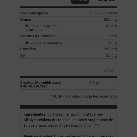
Valor energético
20.92 kJ / 5 kcal
Grasas
500 mg
de las cuales grasas
100 mg
saturadas
Hidratos de Carbono
0 mg
de los cuales azúcares
0 mg
Proteínas
200 mg
Sal
20 mg
%CDR *
Creatina Monohidratada
1.3 gr
-
KRE-ALKALYN®
* %CDR = Cantidad Diaria Recomendada
Ingredientes:
88% creatina monohidratada Kre-
Alkalyn, celulosa microcristalina, sales magnésicas de
ácidos grasos, cápsula (gelatina, color: E 171).
Modo de empleo:
Como suplemento dietético, en días