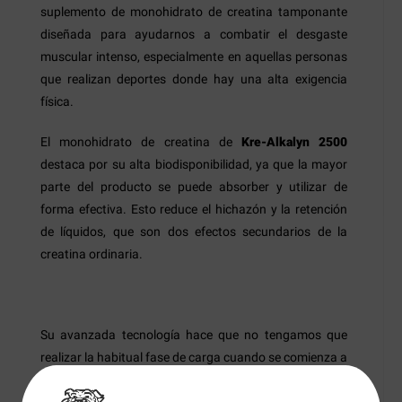
suplemento de monohidrato de creatina tamponante
diseñada para ayudarnos a combatir el desgaste
muscular intenso, especialmente en aquellas personas
que realizan deportes donde hay una alta exigencia
física.
El monohidrato de creatina de
Kre-Alkalyn 2500
destaca por su alta biodisponibilidad, ya que la mayor
parte del producto se puede absorber y utilizar de
forma efectiva. Esto reduce el hichazón y la retención
de líquidos, que son dos efectos secundarios de la
creatina ordinaria.
Su avanzada tecnología hace que no tengamos que
realizar la habitual fase de carga cuando se comienza a
utilizar un suplemento de creatina. Esta tecnología
alcalina utiliza un ingrediente patentado amortiguador