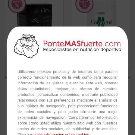
Hair Glow
28 viales x 25 ml
Colageno
(Naticol®) 210 gr
36.25
€
26.97
€
Utilizamos cookies propias y de terceros tanto para el
correcto funcionamiento de la web como para recopilar
información de las visitas que recibe esta web, obtener
datos estadísticos, mejorar las ofertas de nuestros
productos, personalizar contenidos, mostrarle publicidad
relacionada con sus preferencias mediante el análisis de
sus hábitos de navegación, para proporcionar funciones
de redes sociales y para poder ofrecerte una mejor
experiencia de navegación. Compartiremos información
sobre como usted utiliza nuestro sitio web con nuestros
Colageno
223 gr
Colágeno
233 gr (30
socios de redes sociales, de publicidad y de analítica.
monodosis)
Clica para
más información sobre cookies
.