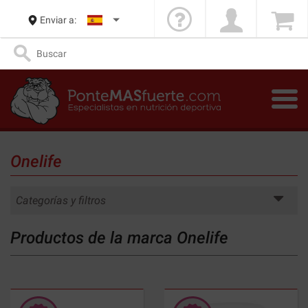
Enviar a:
Onelife
Categorías y filtros
Productos de la marca Onelife