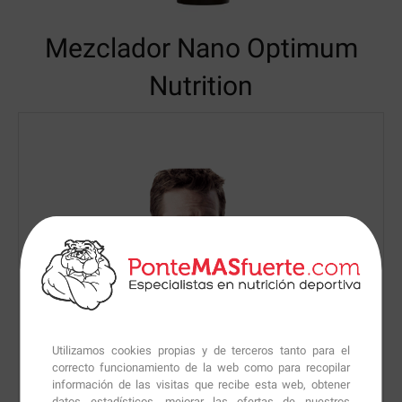
Mezclador Nano Optimum
Nutrition
Utilizamos cookies propias y de terceros tanto para el
correcto funcionamiento de la web como para recopilar
información de las visitas que recibe esta web, obtener
datos estadísticos, mejorar las ofertas de nuestros