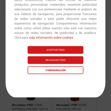
productos, personalizar contenidos, mostrarle publicidad
relacionada con sus preferencias mediante el análisis de
sus hábitos de navegación, para proporcionar funciones
de redes sociales y para poder ofrecerte una mejor
experiencia de navegación. Compartiremos información
sobre como usted utiliza nuestro sitio web con nuestros
socios de redes sociales, de publicidad y de analítica.
Nuevas versiones y
Clica para
más información sobre cookies
.
recomendaciones de
ACEPTAR TODO
nuestros nutricionistas.
RECHAZAR TODO
CONFIGURACIÓN
Mezclador PMF
COME
Mezclador PMF
WORK
ENTRENA DUERME 700 ml
FULLNESS 700 ml