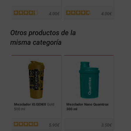
4.00
€
4.00
€
Otros productos de la
misma categoría
ics
Mezclador iO.GENIX
Gold
Mezclador Nano Quamtrax
Tupper
500 ml
300 ml
.99
€
5.90
€
3.50
€