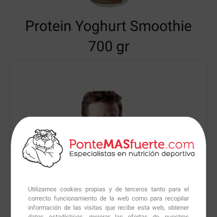
Protein Yoghurt Smoothie
700 gr
Utilizamos cookies propias y de terceros tanto para el
correcto funcionamiento de la web como para recopilar
información de las visitas que recibe esta web, obtener
datos estadísticos, mejorar las ofertas de nuestros