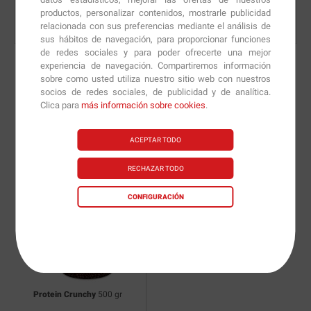
productos, personalizar contenidos, mostrarle publicidad
relacionada con sus preferencias mediante el análisis de
sus hábitos de navegación, para proporcionar funciones
de redes sociales y para poder ofrecerte una mejor
experiencia de navegación. Compartiremos información
sobre como usted utiliza nuestro sitio web con nuestros
socios de redes sociales, de publicidad y de analítica.
Nuevas versiones y
Clica para
más información sobre cookies
.
recomendaciones de
ACEPTAR TODO
nuestros nutricionistas.
RECHAZAR TODO
CONFIGURACIÓN
Protein Crunchy
500 gr