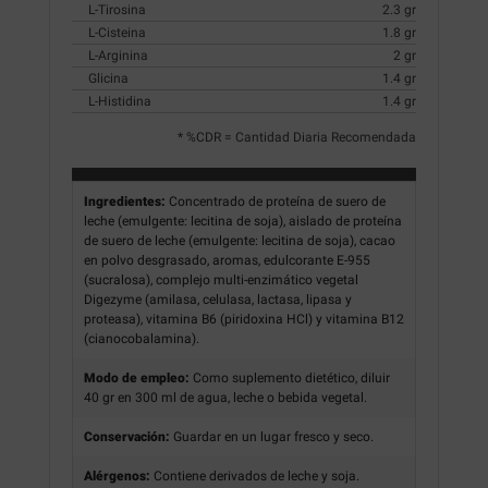
L-Tirosina
2.3 gr
L-Cisteina
1.8 gr
L-Arginina
2 gr
Glicina
1.4 gr
L-Histidina
1.4 gr
* %CDR = Cantidad Diaria Recomendada
Ingredientes:
Concentrado de proteína de suero de
leche (emulgente: lecitina de soja), aislado de proteína
de suero de leche (emulgente: lecitina de soja), cacao
en polvo desgrasado, aromas, edulcorante E-955
(sucralosa), complejo multi-enzimático vegetal
Digezyme (amilasa, celulasa, lactasa, lipasa y
proteasa), vitamina B6 (piridoxina HCl) y vitamina B12
(cianocobalamina).
Modo de empleo:
Como suplemento dietético, diluir
40 gr en 300 ml de agua, leche o bebida vegetal.
Conservación:
Guardar en un lugar fresco y seco.
Alérgenos:
Contiene derivados de leche y soja.