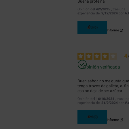
Buena proteina
Opinión del
4/2/2025
, tras una
experiencia del
9/12/2024
por
A.
Útil
(0)
Informe
4
Opinión verificada
Buen sabor, no me gusta que 
tenga trozos de galleta, al fina
eso no deja de ser azúcar
Opinión del
16/10/2024
, tras un
experiencia del
21/9/2024
por
V.
Útil
(0)
Informe