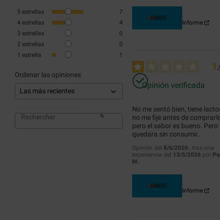
5
estrellas
7
Útil
(0)
4
estrellas
4
Informe
3
estrellas
0
2
estrellas
0
1
estrella
1
1
Ordenar las opiniones
Opinión verificada
No me sentó bien, tiene lactos
no me fije antes de comprarlo,
pero el sabor es bueno. Pero 
quedara sin consumir.
Opinión del
8/6/2026
, tras una
experiencia del
13/5/2026
por
Pa
M.
Útil
(0)
Informe