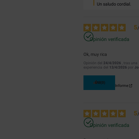
Un saludo cordial.
5
Opinión verificada
Ok, muy rica
Opinión del
24/4/2026
, tras una
experiencia del
13/4/2026
por
Jo
Útil
(0)
Informe
5
Opinión verificada