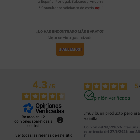
a España, Portugal, Baleares y Andorra
* Consultar condiciones de envío
aquí
¿LO HAS ENCONTRADO MÁS BARATO?
Mejor servicio garantizado
¡HABLEMOS!
4.3
5
/
5
Opinión verificada
.muy buen producto pero era 
Basado en
12
vainilla
opiniones sometidas a
control
Opinión del
20/7/2026
, tras una
experiencia del
27/6/2026
por
Al
Ver todas las reseñas de este sitio
F.