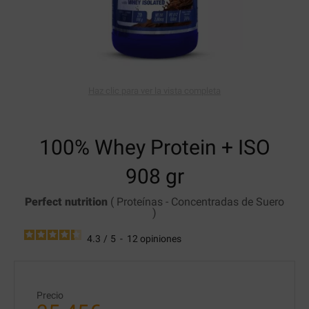
Haz clic para ver la vista completa
100% Whey Protein + ISO
908 gr
Perfect nutrition
(
Proteínas
-
Concentradas de Suero
)
4.3
/
5
-
12
opiniones
Precio