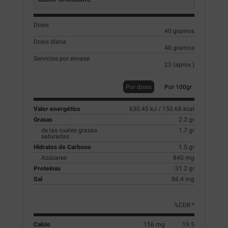
Dosis
40 gramos
Dosis diaria
40 gramos
Servicios por envase
23 (aprox.)
Por dosis
Por 100gr
Valor energético
630.45 kJ / 150.68 kcal
Grasas
2.2 gr
de las cuales grasas
1.7 gr
saturadas
Hidratos de Carbono
1.5 gr
Azúcares
840 mg
Proteínas
31.2 gr
Sal
86.4 mg
%CDR *
Calcio
156 mg
19.5