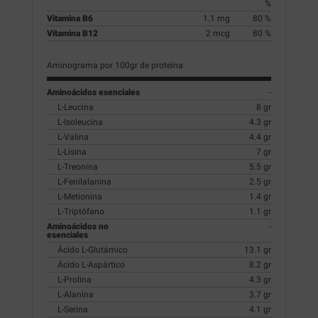
%
Vitamina B6
1.1 mg
80 %
Vitamina B12
2 mcg
80 %
Aminograma por 100gr de proteína
Aminoácidos esenciales
-
L-Leucina
8 gr
L-Isoleucina
4.3 gr
L-Valina
4.4 gr
L-Lisina
7 gr
L-Treonina
5.5 gr
L-Fenilalanina
2.5 gr
L-Metionina
1.4 gr
L-Triptófano
1.1 gr
Aminoácidos no
-
esenciales
Ácido L-Glutámico
13.1 gr
Ácido L-Aspártico
8.2 gr
L-Prolina
4.3 gr
L-Alanina
3.7 gr
L-Serina
4.1 gr