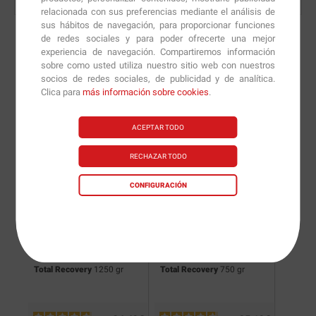
relacionada con sus preferencias mediante el análisis de
sus hábitos de navegación, para proporcionar funciones
de redes sociales y para poder ofrecerte una mejor
experiencia de navegación. Compartiremos información
sobre como usted utiliza nuestro sitio web con nuestros
Nuevas versiones y
socios de redes sociales, de publicidad y de analítica.
Clica para
más información sobre cookies
.
recomendaciones de
nuestros nutricionistas.
ACEPTAR TODO
RECHAZAR TODO
CONFIGURACIÓN
Total Recovery
1250 gr
Total Recovery
750 gr