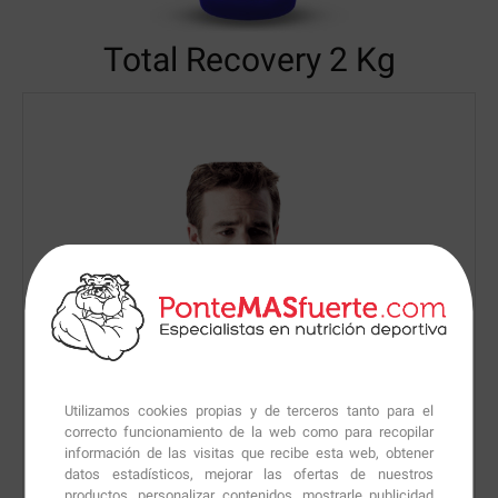
Total Recovery
2 Kg
Utilizamos cookies propias y de terceros tanto para el
correcto funcionamiento de la web como para recopilar
información de las visitas que recibe esta web, obtener
datos estadísticos, mejorar las ofertas de nuestros
productos, personalizar contenidos, mostrarle publicidad