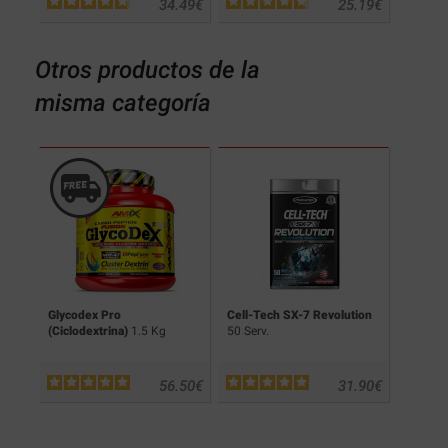
34.49
€
25.19
€
Otros productos de la
misma categoría
CAA
Glycodex Pro
Cell-Tech SX-7 Revolution
Recover
(Ciclodextrina)
1.5 Kg
50 Serv.
.90
€
56.50
€
31.90
€