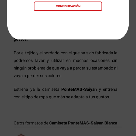
disfrutar de un diseño realmente atractivo. La camiseta
CONFIGURACIÓN
es de color negro con los tirantes abiertos para que su
confort sea máximo y en la parte frontal lleva la imagen
de un poderoso Sayan con una mancuerna para que
podamos transmitir nuestra mentalidad y nuestros
gustos.
Por el tejido y el bordado con el que ha sido fabricada la
podremos lavar y utilizar en muchas ocasiones sin
ningún problema de que vaya a perder su estampado ni
vaya a perder sus colores.
Estrena ya la camiseta
PonteMAS-Saiyan
y entrena
con el tipo de ropa que más se adapta a tus gustos.
Otros formatos de
Camiseta PonteMAS-Saiyan Blanca