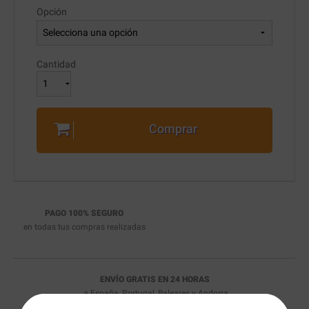
Opción
Cantidad
Comprar
PAGO 100% SEGURO
en todas tus compras realizadas
ENVÍO GRATIS EN 24 HORAS
a España, Portugal, Baleares y Andorra
* Consultar condiciones de envío
aquí