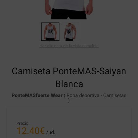
Haz clic para ver la vista completa
Camiseta PonteMAS-Saiyan
Blanca
PonteMASfuerte Wear
(
Ropa deportiva
-
Camisetas
)
Precio
12.40
€
/ud.