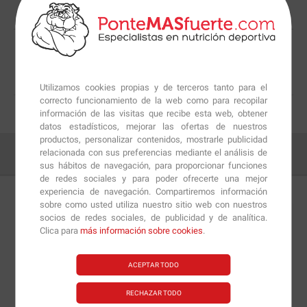
¿LO HAS ENCONTRADO MÁS BARATO?
Mejor servicio garantizado
Utilizamos cookies propias y de terceros tanto para el
¡HABLEMOS!
correcto funcionamiento de la web como para recopilar
información de las visitas que recibe esta web, obtener
datos estadísticos, mejorar las ofertas de nuestros
productos, personalizar contenidos, mostrarle publicidad
relacionada con sus preferencias mediante el análisis de
sus hábitos de navegación, para proporcionar funciones
de redes sociales y para poder ofrecerte una mejor
experiencia de navegación. Compartiremos información
sobre como usted utiliza nuestro sitio web con nuestros
Detalles
Preguntas
+Info
socios de redes sociales, de publicidad y de analítica.
Clica para
más información sobre cookies
.
Esta es la camiseta
PonteMAS-Saiyan
de la marca
ACEPTAR TODO
PonteMASfuerte
con la que podrás realizar los
entrenamientos de fitness de la forma más cómoda y
RECHAZAR TODO