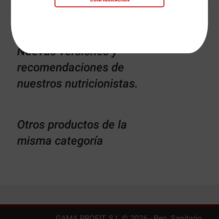
Nuevas versiones y
recomendaciones de
nuestros nutricionistas.
Otros productos de la
misma categoría
GAMA PROFIT, S.L ©
2026
- Reg. Sanitario