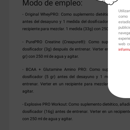
Modo de empleo:
Utiliz
-
Original WheyPRO
:
Como suplemento dietético, tomar 1 
como p
antes del desayuno y 1 medida del dosificador (33g) desp
estadí
public
recipiente para mezclar. 1 medida (33g) con 250 ml de agua u
navega
experi
-
PurePRO Creatine (Creapure®):
Como suplemento die
web co
dosificador (3g) después de entrenar. Verter en un recipie
inform
gr) con 250 ml de agua y agitar.
- BCAA + Glutamine Amino PRO:
Como suplemento die
dosificador (5 gr) antes del desayuno y 1 medida del d
entrenar. Verter en un recipiente para mezclar, 1 medida
agitar.
- Explosive PRO Workout: Como suplemento dietético, añadi
dosificador (16g) antes de entrenar. Verter en un recipien
con 250 ml de agua y agitar.