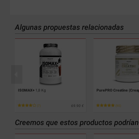
Algunas propuestas relacionadas
ISOMAX+
1,8 Kg
PurePRO Creatine (Crea
69
69.90
(7)
(90)
Creemos que estos productos podrían 