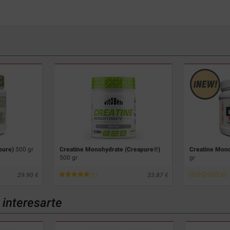
pure)
500 gr
Creatine Monohydrate (Creapure®)
Creatine Mon
500 gr
gr
29.90
33.87
(1)
(0)
interesarte