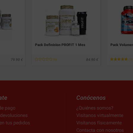
Pack Definicion PROFIT 1 Mes
Pack Volumen
79.90
84.90
(0)
(1)
ate
Conócenos
de pago
¿Quiénes somos?
 devoluciones
Visítanos virtualmente
en tus pedidos
Visítanos físicamente
Contacta con nosotros