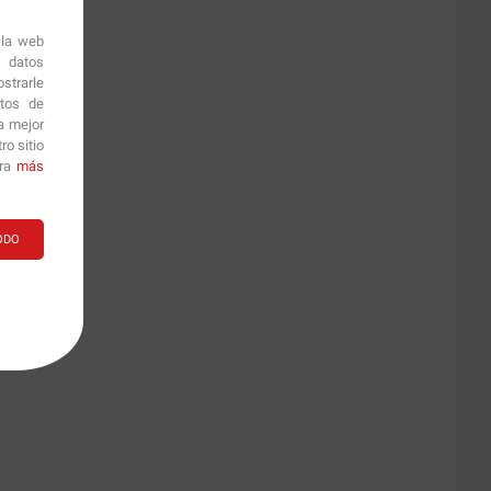
 la web
r datos
strarle
itos de
a mejor
o sitio
ara
más
ODO