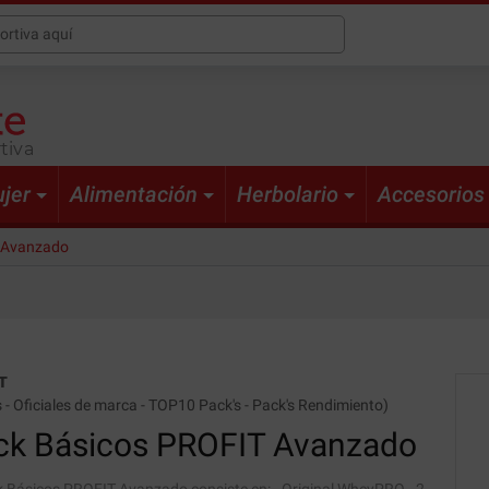
tiva
jer
Alimentación
Herbolario
Accesorios
 Avanzado
T
s
-
Oficiales de marca
-
TOP10 Pack's
-
Pack's Rendimiento
)
ck
Básicos PROFIT Avanzado