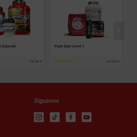
 Especial
Pack Gym Level 1
Pa
Te
79.90
62.90
(0)
Síguenos