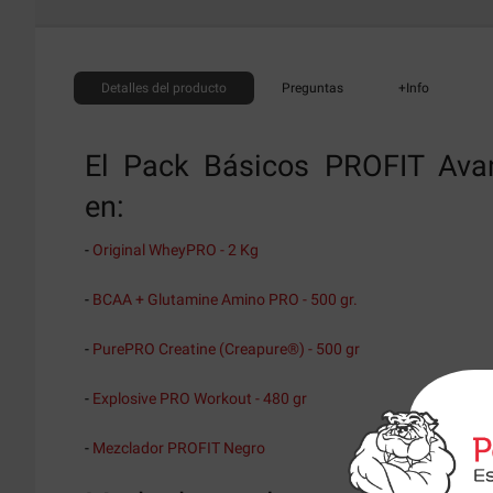
Detalles
del producto
Preguntas
+Info
El Pack Básicos PROFIT Ava
en:
-
Original WheyPRO - 2 Kg
-
BCAA + Glutamine Amino PRO - 500 gr.
-
PurePRO Creatine (Creapure®) - 500 gr
-
Explosive PRO Workout - 480 gr
-
Mezclador PROFIT Negro