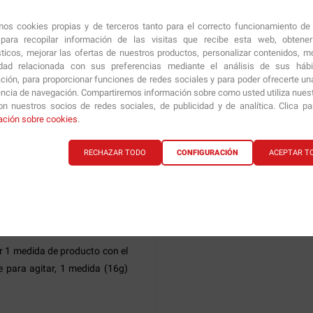
amos cookies propias y de terceros tanto para el correcto funcionamiento de
medida del dosificador (33g)
ara recopilar información de las visitas que recibe esta web, obtene
ués de entrenar. Verter en un
sticos, mejorar las ofertas de nuestros productos, personalizar contenidos, mo
idad relacionada con sus preferencias mediante el análisis de sus háb
 otro líquido y agitar.
ción, para proporcionar funciones de redes sociales y para poder ofrecerte un
encia de navegación. Compartiremos información sobre como usted utiliza nuestr
tético, tomar 1 medida del
n nuestros socios de redes sociales, de publicidad y de analítica. Clica p
nte para mezclar, 1 medida (3
ación sobre cookies
.
RECHAZAR TODO
CONFIGURACIÓN
ACEPTAR T
tético, tomar 1 medida del
osificador (5 gr) después de
 (5 gr) con 250 ml de agua y
r 1 medida de producto con el
te para agitar, 1 medida (16g)