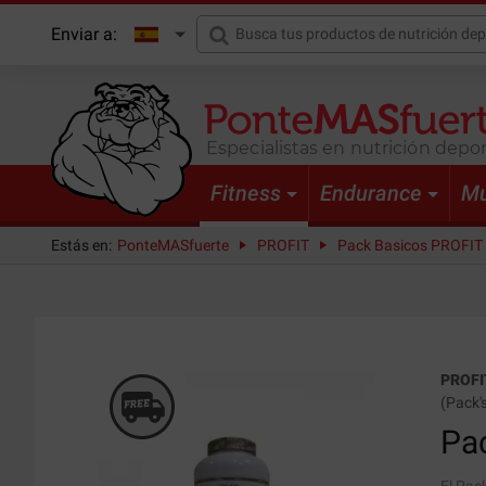
Enviar a:
Especialistas en nutrición depor
Fitness
Endurance
Mu
Estás en:
PonteMASfuerte
PROFIT
Pack Basicos PROFIT
PROFI
(
Pack'
Pa