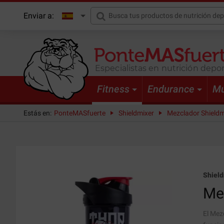
Enviar a:
Especialistas en nutrición depor
Fitness
Endurance
Mu
Estás en:
PonteMASfuerte
Shieldmixer
Mezclador Shieldm
Shield
Me
El Mez