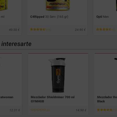
0 ml
C4Ripped
30 Serv. (165 gr)
Opti
Men
40.50
24.90
(14)
(3)
interesarte
 Catwoman
Mezclador Shieldmixer 700 ml
Mezclador Ref
GYMHUB
Black
12.31
14.90
(0)
(1)