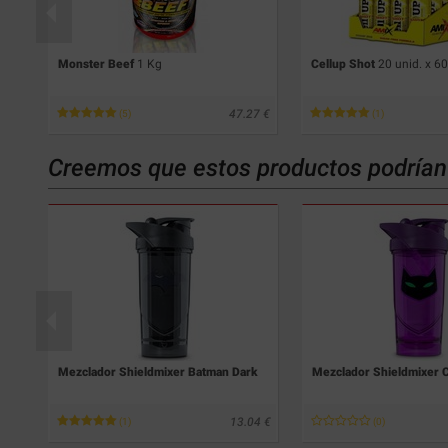
Monster Beef
1 Kg
Cellup Shot
20 unid. x 6
08
47.27
(5)
(1)
Creemos que estos productos podrían 
Mezclador Shieldmixer Batman Dark
Mezclador Shieldmixer
31
13.04
(1)
(0)