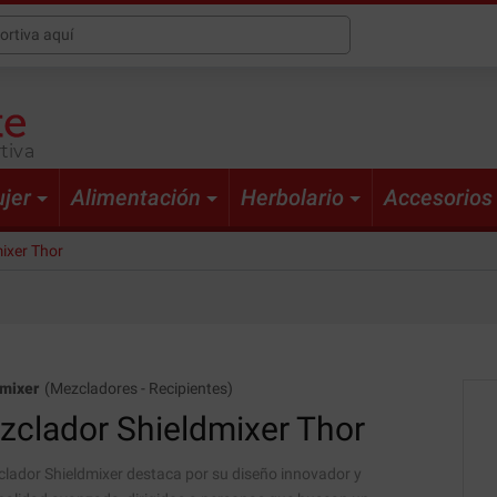
tiva
jer
Alimentación
Herbolario
Accesorios
ixer Thor
mixer
(
Mezcladores
-
Recipientes
)
zclador Shieldmixer
Thor
clador Shieldmixer destaca por su diseño innovador y