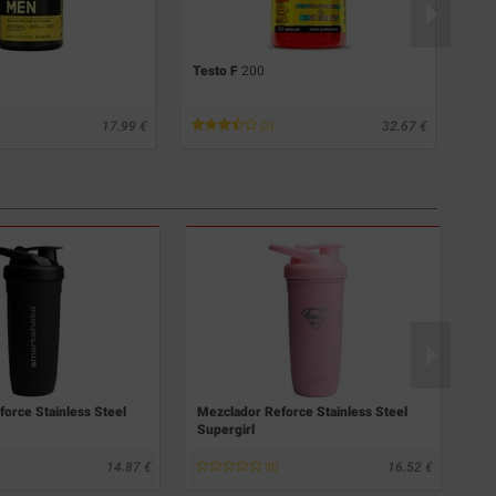
Testo F
200
ISO
17.99
32.67
(2)
orce Stainless Steel
Mezclador Reforce Stainless Steel
Me
Supergirl
Na
14.87
16.52
(0)