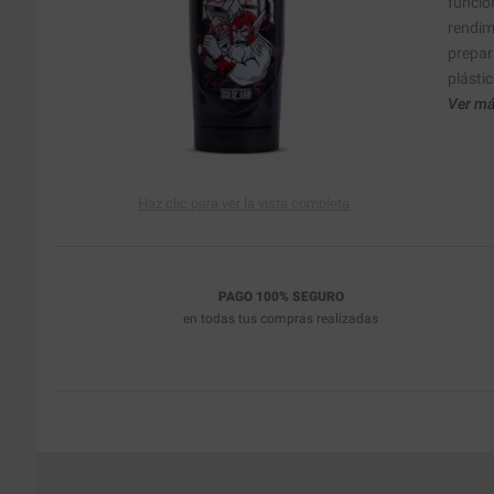
funcio
rendim
prepar
plástic
Ver má
Haz clic para ver la vista completa
PAGO 100% SEGURO
en todas tus compras realizadas