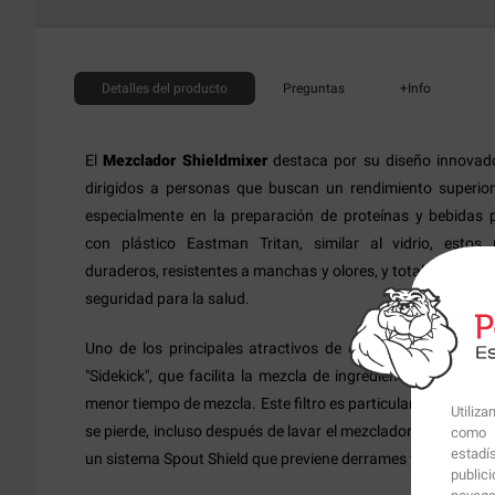
Detalles
del producto
Preguntas
+Info
El
Mezclador Shieldmixer
destaca por su diseño innovad
dirigidos a personas que buscan un rendimiento superio
especialmente en la preparación de proteínas y bebidas 
con plástico Eastman Tritan, similar al vidrio, esto
duraderos, resistentes a manchas y olores, y totalmente libr
seguridad para la salud​.
Uno de los principales atractivos de el
Mezclador Shiel
"Sidekick", que facilita la mezcla de ingredientes con una 
menor tiempo de mezcla. Este filtro es particularmente útil 
Utiliz
se pierde, incluso después de lavar el mezclador en el lavava
como p
estadí
un sistema Spout Shield que previene derrames y asegura un
public