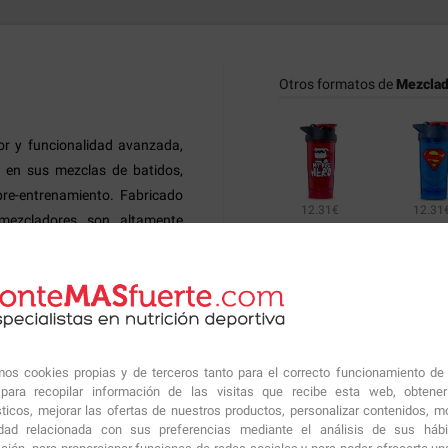
Otros formatos de
Mezclad
or y funcionalidad avanzada,
r en sus mezclas de batidos,
pre-entrenamiento. Fabricado
12.31€
12.31
s mezcladores son altamente
es de BPA, lo que garantiza su
dmixer
es su sistema de filtro
Productos similares sugeri
circulación más eficiente y un
porque es fácil de usar y nunca
amos cookies propias y de terceros tanto para el correcto funcionamiento de
jillas. Además, la tapa incluye
ara recopilar información de las visitas que recibe esta web, obtene
sticos, mejorar las ofertas de nuestros productos, personalizar contenidos, mo
 uso más higiénico​.
idad relacionada con sus preferencias mediante el análisis de sus háb