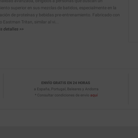
nalidad avanzada, dirigidos a personas que buscan un
iento superior en sus mezclas de batidos, especialmente en la
ación de proteínas y bebidas pre-entrenamiento. Fabricado con
o Eastman Tritan, similar al vi...
s detalles >>
ENVÍO GRATIS EN 24 HORAS
a España, Portugal, Baleares y Andorra
* Consultar condiciones de envío
aquí