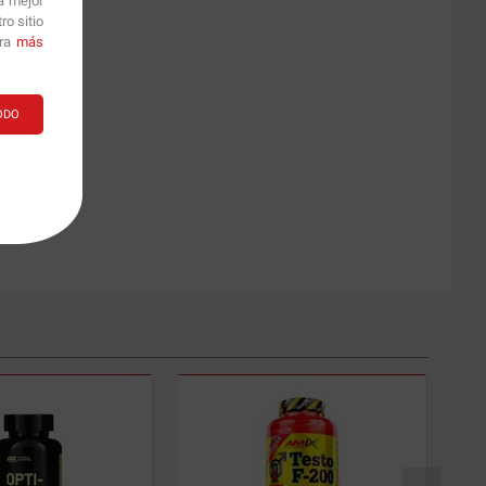
a mejor
o sitio
ara
más
ODO