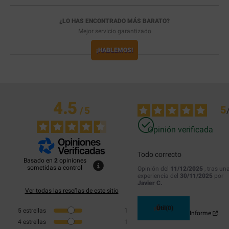
¿LO HAS ENCONTRADO MÁS BARATO?
Mejor servicio garantizado
¡HABLEMOS!
4.5
5
/
5
Opinión verificada
Todo correcto
Basado en
2
opiniones
sometidas a control
Opinión del
11/12/2025
, tras un
experiencia del
30/11/2025
por
Javier C.
Ver todas las reseñas de este sitio
Útil
(0)
5
estrellas
1
Informe
4
estrellas
1