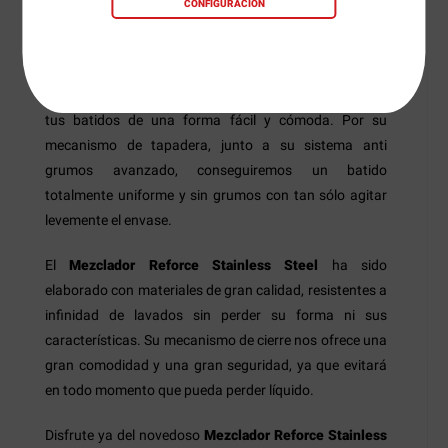
CONFIGURACIÓN
El
Mezclador Reforce Stainless
Steel
de
Smartshake
es un innovador y original
mezclador de acero inoxidable diseñado para preparar
tus batidos de una forma fácil y cómoda. Por su
mecanismo de tapadera, junto a su sistema anti
grumos avanzado, conseguiremos un batido
totalmente uniforme y sin grumos con tan sólo agitar
levemente el envase.
El
Mezclador Reforce Stainless Steel
ha sido
elaborado con materiales de gran calidad, resistentes a
infinidad de lavados sin perder su forma ni sus
características. Su mecanismo de cierre nos ofrece una
gran comodidad y una gran seguridad, ya que evitará
en todo momento que pueda perder líquido.
Disfrute ya del novedoso
Mezclador Reforce Stainless