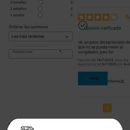
3
estrellas
0
2
estrellas
0
1
estrella
0
4
Ordenar las opiniones
Opinión verificada
ok, un poco decepcionado de 
que no se pueda meter al 
congelador, pero bn
Opinión del
18/7/2023
, tras una
experiencia del
6/7/2023
por
A.A
Útil
(0)
Informe
1