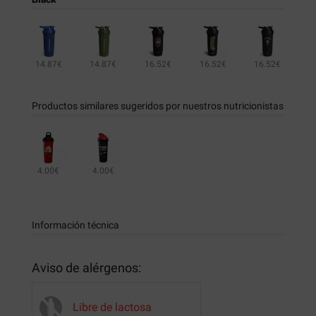
14.87€
14.87€
16.52€
16.52€
16.52€
16.52€
16.52€
16.52€
16.52€
16.52€
16.52€
16.52€
Productos similares sugeridos por nuestros nutricionistas
4.00€
4.00€
Información técnica
Aviso de alérgenos:
Libre de lactosa