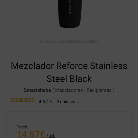
Haz clic para ver la vista completa
Mezclador Reforce
Stainless
Steel Black
Smartshake
(
Mezcladores
-
Recipientes
)
4.5
/
5
-
2
opiniones
Precio
14.87
€
/ud.