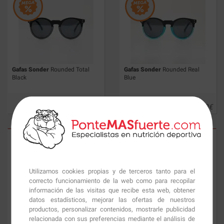
Gafas Sonder
Rounded Total
Gafas Sonder
Rounded Real
Black
Blue
4.33
€
4.33
€
Utilizamos cookies propias y de terceros tanto para el
correcto funcionamiento de la web como para recopilar
información de las visitas que recibe esta web, obtener
datos estadísticos, mejorar las ofertas de nuestros
productos, personalizar contenidos, mostrarle publicidad
Gafas Sonder
Rounded Red
Gafas Sonder
Framed Red
relacionada con sus preferencias mediante el análisis de
Energy
Energy