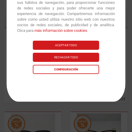
sus hábitos de navegación, para proporcionar funciones
de redes sociales y para poder ofrecerte una mejor
experiencia de navegación. Compartiremos información
4.33
€
4.33
€
sobre como usted utiliza nuestro sitio web con nuestros
socios de redes sociales, de publicidad y de analítica.
Clica para
más información sobre cookies
.
ACEPTAR TODO
RECHAZAR TODO
CONFIGURACIÓN
Gafas Sonder
Framed Real Blue
Gafas Sonder
Rounded
BeLegend
4.33
€
4.33
€