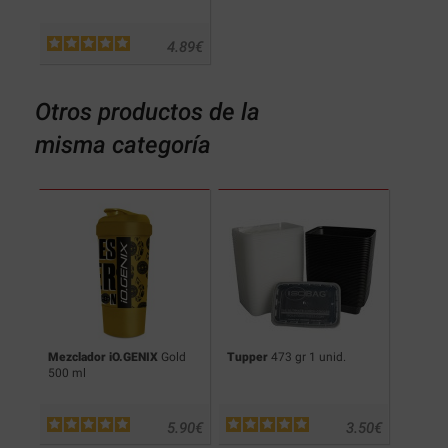
4.89
€
Otros productos de la
misma categoría
ics
Mezclador iO.GENIX
Gold
Tupper
473 gr 1 unid.
Tupper
500 ml
.99
€
5.90
€
3.50
€