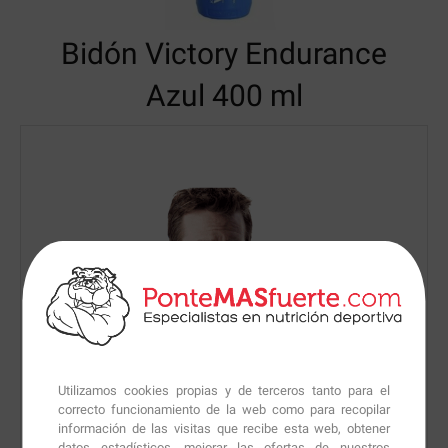
Bidón Victory Endurance
Azul 400 ml
Utilizamos cookies propias y de terceros tanto para el
correcto funcionamiento de la web como para recopilar
información de las visitas que recibe esta web, obtener
datos estadísticos, mejorar las ofertas de nuestros