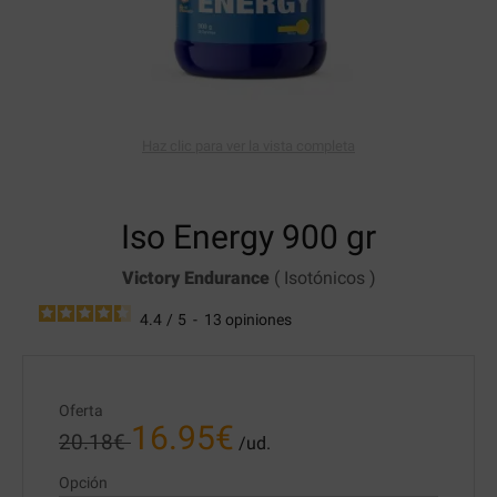
Haz clic para ver la vista completa
Iso Energy
900 gr
Victory Endurance
(
Isotónicos
)
4.4
/
5
-
13
opiniones
Oferta
16.95
€
20.18
€
/ud.
Opción