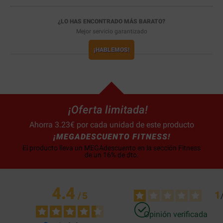
¿LO HAS ENCONTRADO MÁS BARATO?
Mejor servicio garantizado
¡HABLEMOS!
¡Oferta limitada!
Ahorra 3.23€ por cada unidad de este producto
¡MEGADESCUENTO FITNESS!
El producto lleva un MEGAdescuento en la sección Fitness
de un 16% de dto.
4.4
1
/
5
Opinión verificada