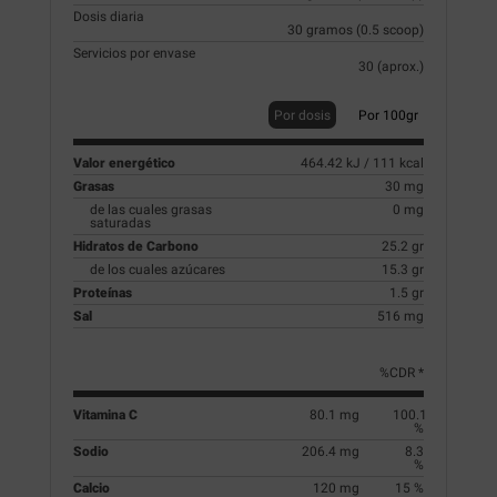
Dosis diaria
30 gramos (0.5 scoop)
Servicios por envase
30 (aprox.)
Por dosis
Por 100gr
Valor energético
464.42 kJ / 111 kcal
Grasas
30 mg
de las cuales grasas
0 mg
saturadas
Hidratos de Carbono
25.2 gr
de los cuales azúcares
15.3 gr
Proteínas
1.5 gr
Sal
516 mg
%CDR *
Vitamina C
80.1 mg
100.1
%
Sodio
206.4 mg
8.3
%
Calcio
120 mg
15 %