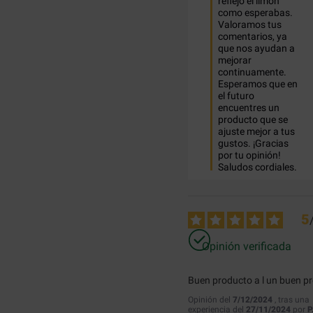
reflejó el limón 
como esperabas. 
Valoramos tus 
comentarios, ya 
que nos ayudan a 
mejorar 
continuamente. 
Esperamos que en 
el futuro 
encuentres un 
producto que se 
ajuste mejor a tus 
gustos. ¡Gracias 
por tu opinión! 
Saludos cordiales.
5
Opinión verificada
Buen producto a l un buen pr
Opinión del
7/12/2024
, tras una
experiencia del
27/11/2024
por
P