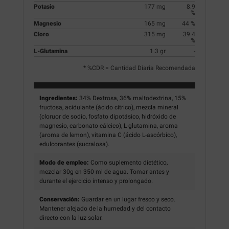
Potasio
177 mg
8.9
%
Magnesio
165 mg
44 %
Cloro
315 mg
39.4
%
L-Glutamina
1.3 gr
-
* %CDR = Cantidad Diaria Recomendada
Ingredientes:
34% Dextrosa, 36% maltodextrina, 15%
fructosa, acidulante (ácido cítrico), mezcla mineral
(cloruor de sodio, fosfato dipotásico, hidróxido de
magnesio, carbonato cálcico), L-glutamina, aroma
(aroma de lemon), vitamina C (ácido L-ascórbico),
edulcorantes (sucralosa).
Modo de empleo:
Como suplemento dietético,
mezclar 30g en 350 ml de agua. Tomar antes y
durante el ejercicio intenso y prolongado.
Conservación:
Guardar en un lugar fresco y seco.
Mantener alejado de la humedad y del contacto
directo con la luz solar.