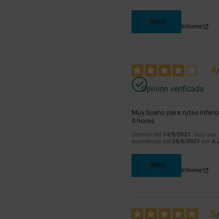
Útil
(2)
Informe
4
Opinión verificada
Muy bueno para rutas inferior
4 horas
Opinión del
14/9/2021
, tras una
experiencia del
28/6/2021
por
A.
Útil
(0)
Informe
5