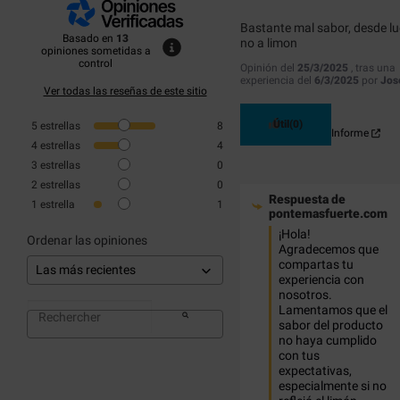
Bastante mal sabor, desde lu
Basado en
13
no a limon
opiniones sometidas a
control
Opinión del
25/3/2025
, tras una
experiencia del
6/3/2025
por
Jos
Ver todas las reseñas de este sitio
Útil
(0)
5
estrellas
8
Informe
4
estrellas
4
3
estrellas
0
2
estrellas
0
Respuesta de
1
estrella
1
pontemasfuerte.com
¡Hola! 
Ordenar las opiniones
Agradecemos que 
compartas tu 
experiencia con 
nosotros. 
Lamentamos que el 
sabor del producto 
no haya cumplido 
con tus 
expectativas, 
especialmente si no 