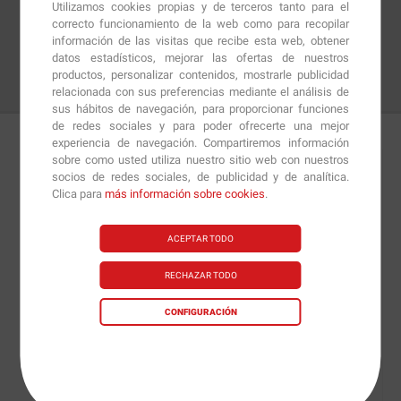
Utilizamos cookies propias y de terceros tanto para el
correcto funcionamiento de la web como para recopilar
información de las visitas que recibe esta web, obtener
datos estadísticos, mejorar las ofertas de nuestros
productos, personalizar contenidos, mostrarle publicidad
relacionada con sus preferencias mediante el análisis de
sus hábitos de navegación, para proporcionar funciones
de redes sociales y para poder ofrecerte una mejor
experiencia de navegación. Compartiremos información
sobre como usted utiliza nuestro sitio web con nuestros
Detalles
Preguntas
+Info
socios de redes sociales, de publicidad y de analítica.
Clica para
más información sobre cookies
.
Iso Energy
de
Victory Endurance
es una combinación
ACEPTAR TODO
de hidratos de carbono simples y complejos con
aminoácidos, antioxidantes y electrolitos para
RECHAZAR TODO
favorecer la hidratación y aumentar nuestra resistencia
durante los entrenamientos.
CONFIGURACIÓN
Si practicamos deportes de resistencia,
Iso Energy
es
un producto que no puede faltar en nuestra lista de
suplementación.