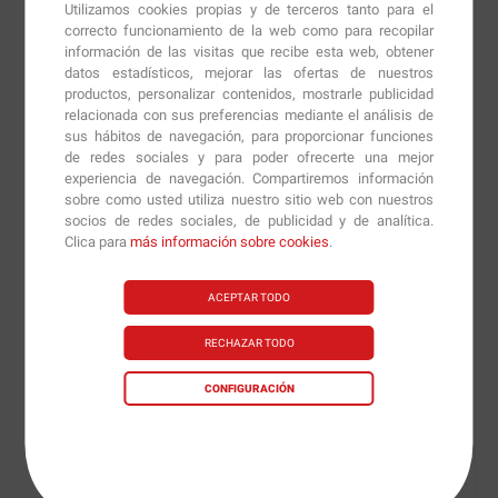
Utilizamos cookies propias y de terceros tanto para el
permite reponer los niveles de glucógeno muscular y
correcto funcionamiento de la web como para recopilar
mantener un balance de minerales óptimo en nuestro
información de las visitas que recibe esta web, obtener
organismo durante y después del entrenamiento o
datos estadísticos, mejorar las ofertas de nuestros
productos, personalizar contenidos, mostrarle publicidad
competición.
relacionada con sus preferencias mediante el análisis de
sus hábitos de navegación, para proporcionar funciones
Vitargo Carboloader
está hecho a base de almidón y
de redes sociales y para poder ofrecerte una mejor
cuenta con una baja osmolaridad y es una bebida ultra
experiencia de navegación. Compartiremos información
sobre como usted utiliza nuestro sitio web con nuestros
hipotónica que realiza su paso por el estómago
socios de redes sociales, de publicidad y de analítica.
rápidamente y llega al intestino delgado donde realizar
Clica para
más información sobre cookies
.
el intercambio hídrico y energético.
ACEPTAR TODO
Vitargo Carboloader
ha sido pensado para usarse
antes, durante o después de los entrenamientos o
RECHAZAR TODO
competiciones combinado con algún otro batido
proteico si lo deseamos.
CONFIGURACIÓN
Vitargo Carboloader
será recomendable para aquellos
deportistas de actividades de larga duración que
quieran un aporte extra de energía y carbohidratos,