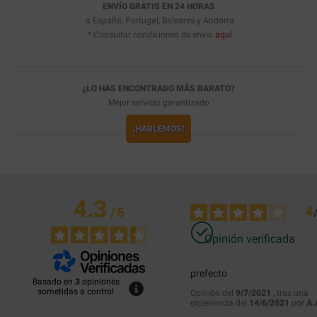
ENVÍO GRATIS EN 24 HORAS
a España, Portugal, Baleares y Andorra
* Consultar condiciones de envío
aquí
¿LO HAS ENCONTRADO MÁS BARATO?
Mejor servicio garantizado
¡HABLEMOS!
4.3
4
/
5
Opinión verificada
prefecto
Basado en
3
opiniones
sometidas a control
Opinión del
9/7/2021
, tras una
experiencia del
14/6/2021
por
A.