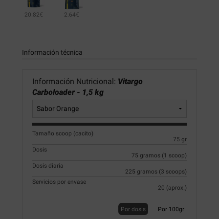
20.82€
2.64€
Información técnica
Información Nutricional:
Vitargo
Carboloader - 1,5 kg
Tamaño scoop (cacito)
75 gr
Dosis
75 gramos (1 scoop)
Dosis diaria
225 gramos (3 scoops)
Servicios por envase
20 (aprox.)
Por dosis
Por 100gr