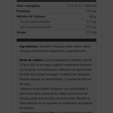
Valor energético
1171.52 kJ / 280 kcal
Proteínas
375 mg
Hidratos de Carbono
69 gr
de los cuales almidón
67.5 gr
de los cuales azúcares
375 mg
Grasas
375 mg
Ingredientes:
Almidón (Vitargo), ácido cítrico, sabor
naranja, endulzantes (aspartamo, acesulfame-K).
Modo de empleo:
Como suplemento dietético, añadir
75 gr a 200 ml de agua y agitar fuertemente durante 1
o 2 minutos. A continuación rellenarlo de agua hasta
los 600 ml o hasta conseguir lo disolución deseada.
Para la recarga de carbohidrato: 1 porción en 600 ml
de agua.
- Ejercicio prolongado: Empezar con carboloader 3
días antes de la competición. Bebe 2 porciones de
Vitargo, entre las comidas, durante el día. Mantén tu
dieta normal, no se requiere un incremento de ingesta
de comida.
- Deportes de equipo: Bebe 1 porción de Vitargo el día