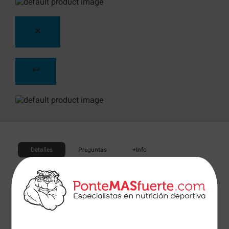
Detalles
Preguntas
+Info
Vitargo Carboloader de Vitargo
es un complemento
elaborado con únicamente de carbohidratos patentado
Vitargo® sin azúcares para garantizar unos niveles
óptimos de azúcar en sangre.
Vitargo Carboloader
nos