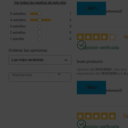
Ver todas las reseñas de este sitio
Útil
(1)
Informe
5
estrellas
1
4
estrellas
2
3
estrellas
0
2
estrellas
0
4
1
estrella
0
Opinión verificada
Ordenar las opiniones
buen producto
Opinión del
29/9/2020
, tras una
experiencia del
18/9/2020
por
A.
Útil
(2)
Informe
5
Opinión verificada