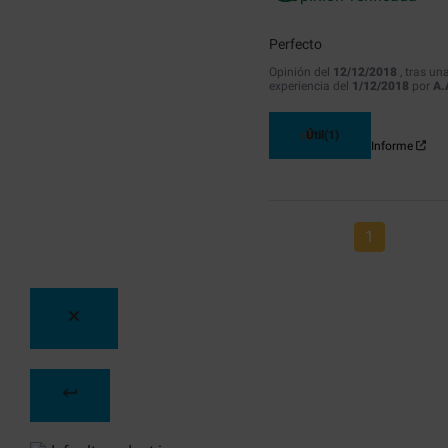
Perfecto
Opinión del
12/12/2018
, tras un
experiencia del
1/12/2018
por
A.
Útil
(1)
Informe
1