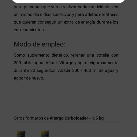
para personas que van a realizar varias actividades en
un mismo día o días sucesivos y para atletas del fitness
que quieren conseguir un extra de energía durante los
entrenamientos.
Modo de empleo:
Como suplemento dietético, rellenar una botella con
200 ml de agua. Añadir Vitargo y agitar vigorosamente
durante 30 segundos. Añadir 300 - 400 ml de agua y
agitar de nuevo.
Otros formatos de
Vitargo Carboloader - 1,5 kg