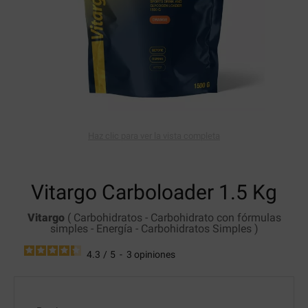
Haz clic para ver la vista completa
Vitargo Carboloader
1.5 Kg
Vitargo
(
Carbohidratos
-
Carbohidrato con fórmulas
simples
-
Energía
-
Carbohidratos Simples
)
4.3
/
5
-
3
opiniones