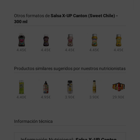
Otros formatos de
Salsa X-UP Canton (Sweet Chile) -
300 ml
4.45€
4.45€
4.45€
4.45€
4.45€
4.45€
4.45€
Productos similares sugeridos por nuestros nutricionistas
4.40€
4.95€
3.90€
3.90€
29.90€
4.40€
3.90€
Información técnica
Información Nutricional:
Salsa X-UP Canton