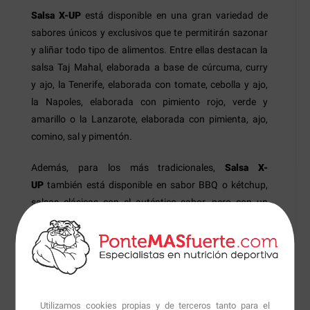
Salsa X-UP
está disponible en una gran variedad de
sabores únicos y exclusivos que te permitirán sazonar
y aliñar todo tipo de alimentos. Entre ellas destacan la
salsa Taj Mahal, elaborada a base de cúrcuma, curry
y ajo, la Tenerife, elaborada con tomate, cebolla y ajo,
la Napoles, elaborada con pimiento rojo, verde y
amarillo o la Lanzarote, elaborada con pimienta, ajo,
comino, sal y pimentón.
Además, para los más tradicionales,
Salsa X-
UP
también está disponible en sabor BBQ o kétchup,
salsas clásicas con el auténtico sabor, pero con un
contenido calórico prácticamente nulo. Por ello, se
trata de una salsa saludable ideal para todas aquellas
personas que deseen cuidar su alimentación, evitando
aportar un exceso de calorías innecesarias que
dificulten el logro de sus objetivos deportivos.
Utilizamos cookies propias y de terceros tanto para el