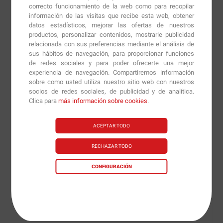
correcto funcionamiento de la web como para recopilar
Salsa X-UP
viene en un envase de plástico con sistema
información de las visitas que recibe esta web, obtener
antigoteo, que hará que sea muy fácil y limpio a la hora
datos estadísticos, mejorar las ofertas de nuestros
de utilizar y que hará que podamos disfrutar al máximo
productos, personalizar contenidos, mostrarle publicidad
relacionada con sus preferencias mediante el análisis de
de todas sus ventajas.
sus hábitos de navegación, para proporcionar funciones
de redes sociales y para poder ofrecerte una mejor
Atrévete a probar las salsas
Salsa X-UP
,
experiencia de navegación. Compartiremos información
salsas naturales 0% que transformarán tus platos en
sobre como usted utiliza nuestro sitio web con nuestros
socios de redes sociales, de publicidad y de analítica.
un manjar para el paladar, transportándote a
Clica para
más información sobre cookies
.
diferentes rincones del mundo y disfrutando del mejor
sabor, con los mejores valores.
ACEPTAR TODO
RECHAZAR TODO
Modo de empleo:
CONFIGURACIÓN
Como complemento nutricional, añadir 1 ración
(25 ml) a nuestras comidas preferidas para conseguir
un sabor delicioso.