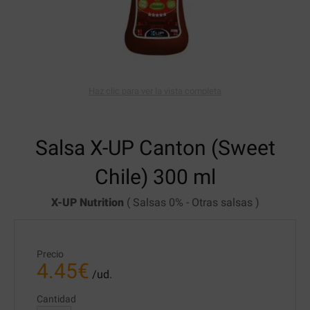
Haz clic para ver la vista completa
Salsa X-UP
Canton (Sweet
Chile) 300 ml
X-UP Nutrition
(
Salsas 0%
-
Otras salsas
)
Precio
4.45
€
/ud.
Cantidad