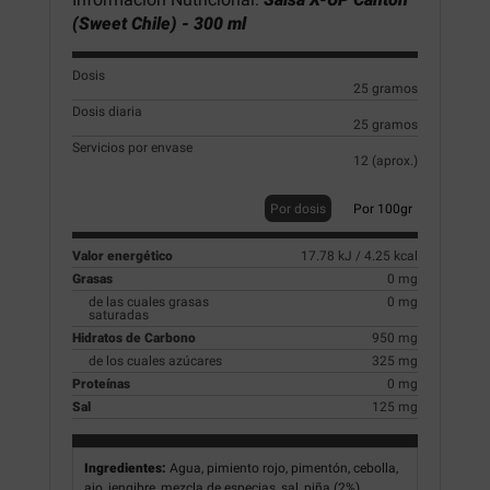
(Sweet Chile) - 300 ml
Dosis
25 gramos
Dosis diaria
25 gramos
Servicios por envase
12 (aprox.)
Por dosis
Por 100gr
Valor energético
17.78 kJ / 4.25 kcal
Grasas
0 mg
de las cuales grasas
0 mg
saturadas
Hidratos de Carbono
950 mg
de los cuales azúcares
325 mg
Proteínas
0 mg
Sal
125 mg
Ingredientes:
Agua, pimiento rojo, pimentón, cebolla,
ajo, jengibre, mezcla de especias, sal, piña (2%),