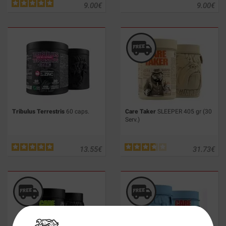
9.00
€
9.00
€
Tribulus Terrestris
60 caps.
Care Taker
SLEEPER 405 gr (30
Serv.)
13.55
€
31.73
€