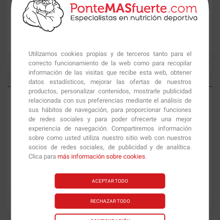
Care Taker
480 gr
Care Taker
SQUEEZE 345 gr (30
Serv.)
Utilizamos cookies propias y de terceros tanto para el
correcto funcionamiento de la web como para recopilar
29.91
€
31.73
€
información de las visitas que recibe esta web, obtener
datos estadísticos, mejorar las ofertas de nuestros
productos, personalizar contenidos, mostrarle publicidad
relacionada con sus preferencias mediante el análisis de
sus hábitos de navegación, para proporcionar funciones
de redes sociales y para poder ofrecerte una mejor
experiencia de navegación. Compartiremos información
sobre como usted utiliza nuestro sitio web con nuestros
socios de redes sociales, de publicidad y de analítica.
Clica para
más información sobre cookies
.
Care Taker
MAP 420 gr (30
Wise King II
450 gr (30 Serv.)
Serv.)
ACEPTAR TODO
RECHAZAR TODO
31.73
€
31.73
€