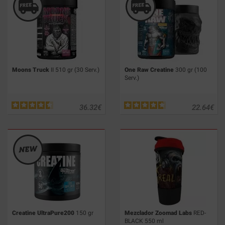
Moons Truck
II 510 gr (30 Serv.)
One Raw Creatine
300 gr (100
Serv.)
36.32
€
22.64
€
Creatine UltraPure200
150 gr
Mezclador Zoomad Labs
RED-
BLACK 550 ml