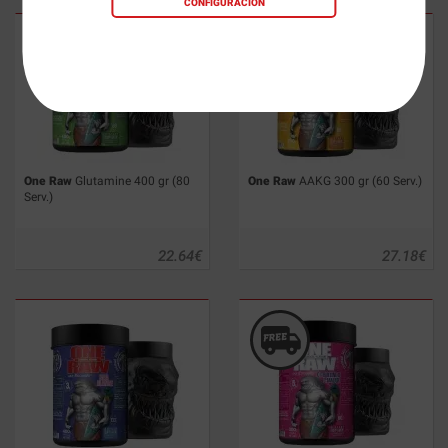
CONFIGURACIÓN
One Raw
Glutamine 400 gr (80
One Raw
AAKG 300 gr (60 Serv.)
Serv.)
22.64
€
27.18
€