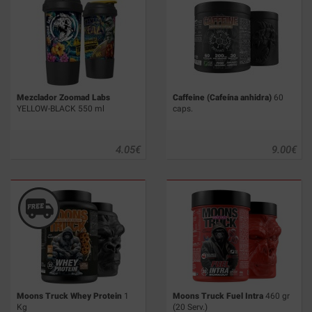
Mezclador Zoomad Labs
Caffeine (Cafeína anhidra)
60
YELLOW-BLACK 550 ml
caps.
4.05
€
9.00
€
Moons Truck Whey Protein
1
Moons Truck Fuel Intra
460 gr
Kg
(20 Serv.)