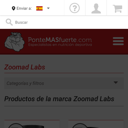
Enviar a:
Zoomad Labs
Categorías y filtros
Productos de la marca Zoomad Labs