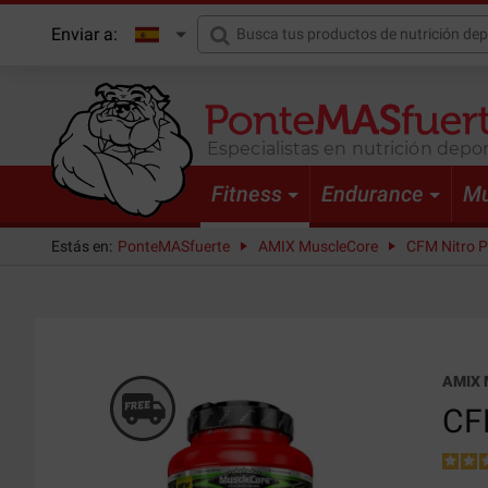
Enviar a:
Especialistas en nutrición depor
Fitness
Endurance
Mu
Estás en:
PonteMASfuerte
AMIX MuscleCore
CFM Nitro Pr
AMIX 
CFM