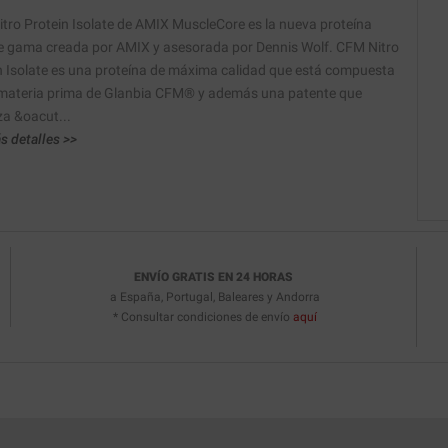
tro Protein Isolate de AMIX MuscleCore es la nueva proteína
e gama creada por AMIX y asesorada por Dennis Wolf. CFM Nitro
n Isolate es una proteína de máxima calidad que está compuesta
 materia prima de Glanbia CFM® y además una patente que
za &oacut...
s detalles >>
ENVÍO GRATIS EN 24 HORAS
a España, Portugal, Baleares y Andorra
* Consultar condiciones de envío
aquí