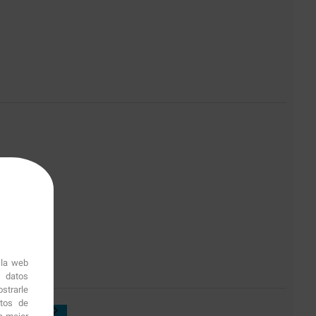
 la web
r datos
strarle
itos de