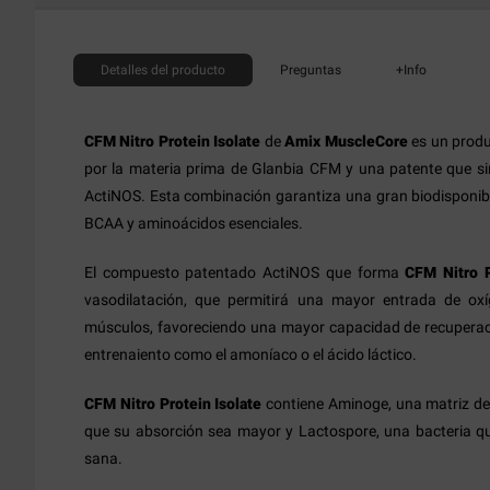
Detalles
del producto
Preguntas
+Info
CFM Nitro Protein Isolate
de
Amix MuscleCore
es un produ
por la materia prima de Glanbia CFM y una patente que sint
ActiNOS. Esta combinación garantiza una gran biodisponibi
BCAA y aminoácidos esenciales.
El compuesto patentado ActiNOS que forma
CFM Nitro P
vasodilatación, que permitirá una mayor entrada de oxí
músculos, favoreciendo una mayor capacidad de recuperaci
entrenaiento como el amoníaco o el ácido láctico.
CFM Nitro Protein Isolate
contiene Aminoge, una matriz de
que su absorción sea mayor y Lactospore, una bacteria que
sana.