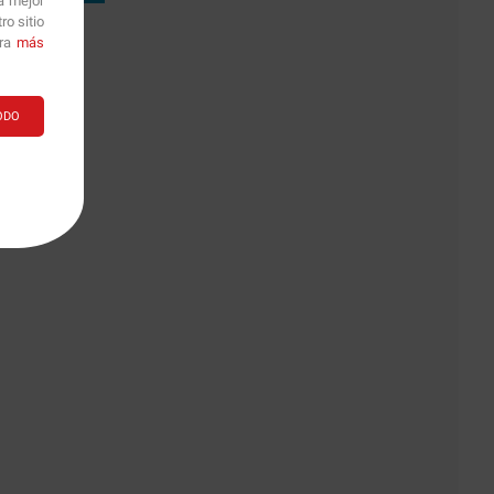
2
3
a mejor
o sitio
ara
más
ODO