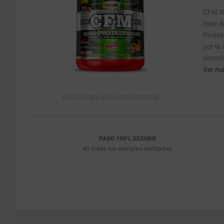
CFM Ni
tope d
Protei
por la
sinteti
Ver má
Haz clic para ver la vista completa
PAGO 100% SEGURO
en todas tus compras realizadas