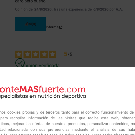
caro pero bueno
Opinión del
24/8/2020
, tras una experiencia del
6/8/2020
por
A.A.
Útil
(0)
Informe
5
/
5
Opinión verificada
Producto muy bueno.
Opinión del
7/7/2020
, tras una experiencia del
28/6/2020
por
A.A.
Útil
(0)
Informe
amos cookies propias y de terceros tanto para el correcto funcionamiento de
ara recopilar información de las visitas que recibe esta web, obtene
sticos, mejorar las ofertas de nuestros productos, personalizar contenidos, mo
idad relacionada con sus preferencias mediante el análisis de sus háb