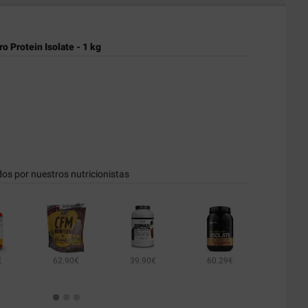
o Protein Isolate - 1 kg
dos por nuestros nutricionistas
€
62.90€
39.90€
60.29€
43.90€
89.00€