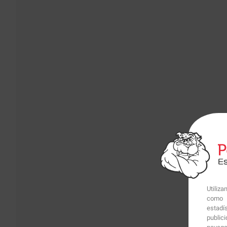
Utiliz
como p
estadí
public