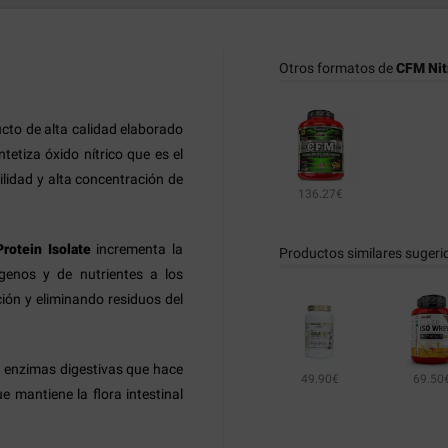
Otros formatos de
CFM Nitr
cto de alta calidad elaborado
etiza óxido nítrico que es el
lidad y alta concentración de
136.27€
rotein Isolate
incrementa la
Productos similares sugeri
genos y de nutrientes a los
ón y eliminando residuos del
 enzimas digestivas que hace
49.90€
69.50
 mantiene la flora intestinal