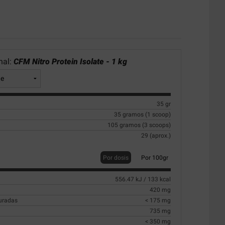
nal:
CFM Nitro Protein Isolate - 1 kg
35 gr
35 gramos (1 scoop)
105 gramos (3 scoops)
29 (aprox.)
Por dosis
Por 100gr
556.47 kJ / 133 kcal
420 mg
turadas
< 175 mg
735 mg
< 350 mg