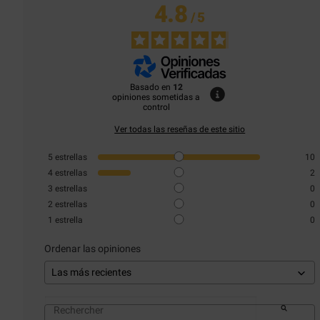
4.8
/
5
Basado en
12
opiniones sometidas a
control
Ver todas las reseñas de este sitio
5
estrellas
10
4
estrellas
2
3
estrellas
0
2
estrellas
0
1
estrella
0
Ordenar las opiniones