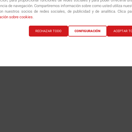
1
ción, para proporcionar funciones de redes sociales y para poder ofrecerte un
encia de navegación. Compartiremos información sobre como usted utiliza nuestr
n nuestros socios de redes sociales, de publicidad y de analítica. Clica p
ación sobre cookies
.
RECHAZAR TODO
CONFIGURACIÓN
ACEPTAR T