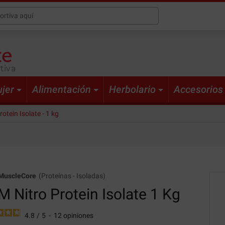
tiva
jer
Alimentación
Herbolario
Accesorios
otein Isolate - 1 kg
MuscleCore
(
Proteínas
-
Isoladas
)
 Nitro Protein Isolate
1 Kg
4.8
/
5
-
12
opiniones