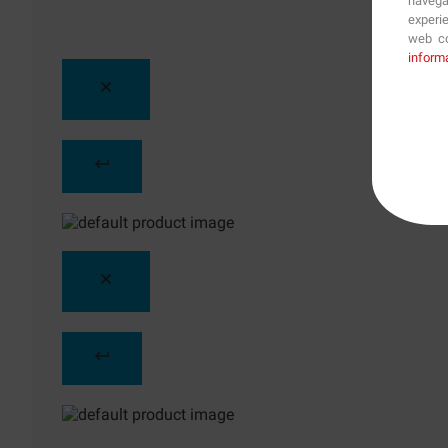
navega
experi
web co
inform