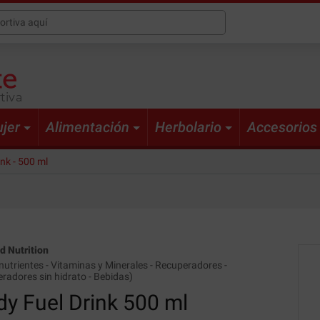
tiva
jer
Alimentación
Herbolario
Accesorios
nk - 500 ml
d Nutrition
nutrientes
-
Vitaminas y Minerales
-
Recuperadores
-
radores sin hidrato
-
Bebidas
)
y Fuel Drink
500 ml