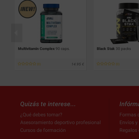
Multivitamin Complex
90 caps.
Black Stak
30 packs
79
14.95
(0)
(0)
Quizás te interese...
Infórm
¿Qué debes tomar?
Formas 
Asesoramiento deportivo profesional
Envíos y
Cursos de formación
Regalos 