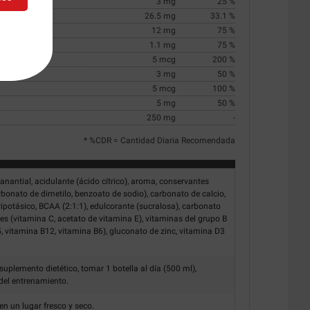
3 mg
25 %
26.5 mg
33.1 %
12 mg
75 %
1.1 mg
75 %
5 mcg
200 %
3 mg
50 %
5 mcg
100 %
5 mg
50 %
250 mg
-
* %CDR = Cantidad Diaria Recomendada
antial, acidulante (ácido cítrico), aroma, conservantes
rbonato de dimetilo, benzoato de sodio), carbonato de calcio,
tripotásico, BCAA (2:1:1), edulcorante (sucralosa), carbonato
s (vitamina C, acetato de vitamina E), vitaminas del grupo B
, vitamina B12, vitamina B6), gluconato de zinc, vitamina D3
plemento dietético, tomar 1 botella al día (500 ml),
del entrenamiento.
n un lugar fresco y seco.