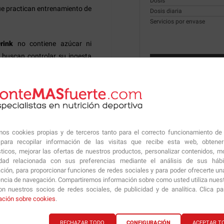
Dosis
ue practican entrenamiento de
Dosis diaria
Servicios por envase
rink
no contiene azúcar ni
 buscan controlar su ingesta
Valor energético
o la dieta cetogénica. Esta
Grasas
sa en sangre, por lo que es
de las cuales grasas sa
de azúcar sin sacrificar la
Carbohidratos
de los cuales azúcares
Proteínas
 una mezcla de electrolitos
Sal
amos cookies propias y de terceros tanto para el correcto funcionamiento de
undamentales para mantener el
ara recopilar información de las visitas que recibe esta web, obtene
sticos, mejorar las ofertas de nuestros productos, personalizar contenidos, mo
e el ejercicio físico intenso.
idad relacionada con sus preferencias mediante el análisis de sus háb
ayudan a mantener los niveles
ción, para proporcionar funciones de redes sociales y para poder ofrecerte un
Calcio
encia de navegación. Compartiremos información sobre como usted utiliza nuestr
Magnesio
n nuestros socios de redes sociales, de publicidad y de analítica. Clica p
Sodio
ación sobre cookies
.
r parte, y su naturaleza lista
Potasio
ar soluciones, lo que la hace
cloruro
RECHAZAR TODO
CONFIGURACIÓN
ACEPTAR T