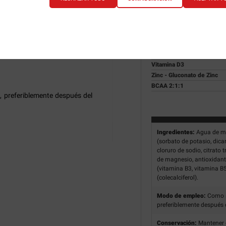
Vitamina E
amientos.
Vitamina C
Niacina
al, sin gas, libre de azúcar y
Vitamina B6
zada, recuperación muscular y
Vitamina B12
y refrescante.
Ácido Pantoténico
Vitamina D3
Zinc - Gluconato de Zinc
BCAA 2:1:1
, preferiblemente después del
Ingredientes:
Agua de man
(sorbato de potasio, dica
cloruro de sodio, citrato 
de magnesio, antioxidante
(vitamina B3, vitamina B5
(colecalciferol).
Modo de empleo:
Como su
preferiblemente después 
Conservación:
Mantener e