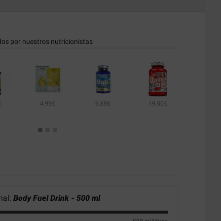
dos por nuestros nutricionistas
€
4.99€
9.85€
19.50€
31.49€
4.99€
nal:
Body Fuel Drink - 500 ml