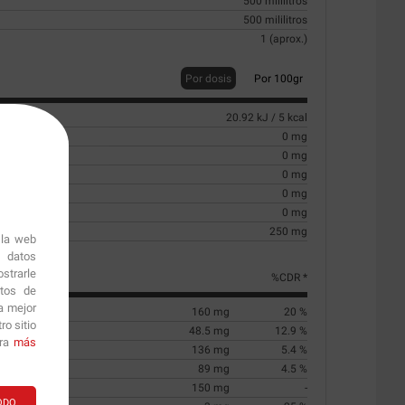
500 mililitros
500 mililitros
1 (aprox.)
Por dosis
Por 100gr
20.92 kJ / 5 kcal
0 mg
turadas
0 mg
0 mg
0 mg
0 mg
250 mg
 la web
r datos
strarle
%CDR *
itos de
a mejor
160 mg
20 %
o sitio
48.5 mg
12.9 %
ara
más
136 mg
5.4 %
89 mg
4.5 %
150 mg
-
ODO