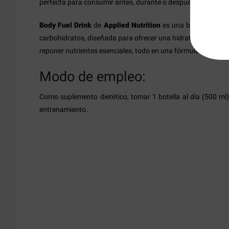
perfecta para consumir antes, durante o después de entren
Body Fuel Drink
de
Applied Nutrition
es una bebida funcion
carbohidratos, diseñada para ofrecer una hidratación avan
reponer nutrientes esenciales, todo en una fórmula práctica 
Modo de empleo:
Como suplemento dietético, tomar 1 botella al día (500 ml)
entrenamiento.