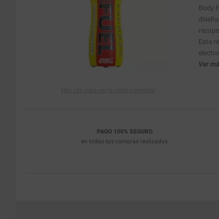
Body F
diseña
recupe
Esta r
electro
Ver má
Haz clic para ver la vista completa
PAGO 100% SEGURO
en todas tus compras realizadas