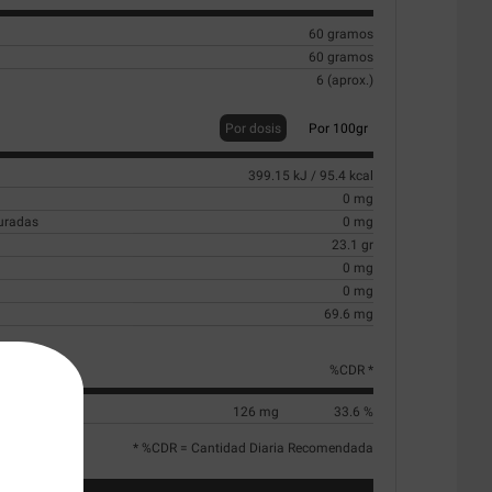
60 gramos
60 gramos
6 (aprox.)
Por dosis
Por 100gr
399.15 kJ / 95.4 kcal
0 mg
turadas
0 mg
23.1 gr
0 mg
0 mg
69.6 mg
%CDR *
126 mg
33.6 %
* %CDR = Cantidad Diaria Recomendada