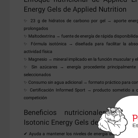
Energy Gels de Applied Nutrition
✨ 23 g de hidratos de carbono por gel → aporte energ
prolongados
✨ Maltodextrina → fuente de energía de rápida disponibilidad
✨ Fórmula isotónica → diseñada para facilitar la absor
actividad física
✨ Magnesio → mineral implicado en la función muscular y e
✨ Sin azúcares → energía procedente principalmente 
seleccionados
✨ Consumo sin agua adicional → formato práctico para com
✨ Certificación Informed Sport → producto sometido a c
competición
Beneficios nutricionales de Ap
Isotonic Energy Gels de Applied Nut
✔ Ayuda a mantener los niveles de energía durante entre