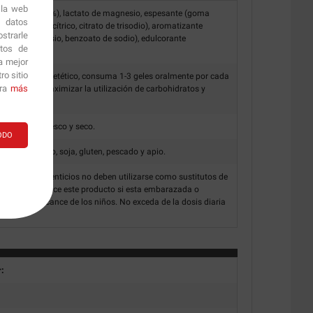
 la web
odextrina (33%), lactato de magnesio, espesante (goma
r datos
cidez (ácido cítrico, citrato de trisodio), aromatizante
strarle
rbato de potasio, benzoato de sodio), edulcorante
itos de
dio.
a mejor
o sitio
uplemento dietético, consuma 1-3 geles oralmente por cada
ara
más
rcicio para maximizar la utilización de carbohidratos y
ortivo.
n un lugar fresco y seco.
ODO
r leche, huevo, soja, gluten, pescado y apio.
mentos alimenticios no deben utilizarse como sustitutos de
ariada. No utilice este producto si esta embarazada o
era del alcance de los niños. No exceda de la dosis diaria
r: