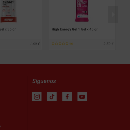
Gel x 35 gr
High Energy Gel
1 Gel x 45 gr
Mg
25
1.60
2.50
(0)
Síguenos
?