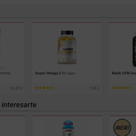
ummies
Super Omega 3
60 caps
Black CFM Iso
16.20
7.65
(1)
(1)
interesarte