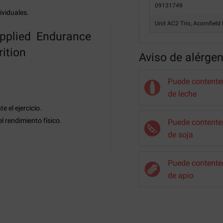
09131749
ividuales.
Unit AC2 Trio, Acornfield
pplied Endurance
rition
Aviso de alérge
Puede contenter
de leche
 el ejercicio.
l rendimiento físico.
Puede contenter
de soja
Puede contenter
de apio