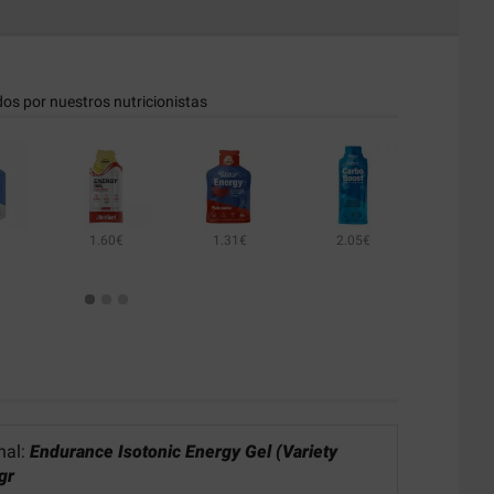
dos por nuestros nutricionistas
1.60€
1.31€
2.05€
26.40€
2.75€
nal:
Endurance Isotonic Energy Gel (Variety
gr