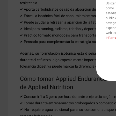
resistencia.
Utiliz
como p
✔ Aporta carbohidratos de rápida absorción durante el ejerc
estadí
✔ Fórmula isotónica fácil de consumir mientras entrenas o 
public
✔ Puede ayudar a retrasar la aparición de la fatiga asociad
navega
experi
✔ Ideal para running, ciclismo, triatlón y deportes de larga d
web co
✔ Práctico formato monodosis para transportar y consumir
inform
✔ Pensado para complementar la estrategia nutricional duran
Además, su formulación isotónica está diseñada para fa
durante el esfuerzo, algo especialmente importante en activ
tolerancia digestiva puede marcar la diferencia en el rendimi
Cómo tomar Applied Endurance Iso
de Applied Nutrition
✔ Consumir 1 a 3 geles por hora durante el ejercicio según i
✔ Tomar durante entrenamientos prolongados o competicion
✔ No requiere agua adicional para su consumo, aunque
correcta hidratación.