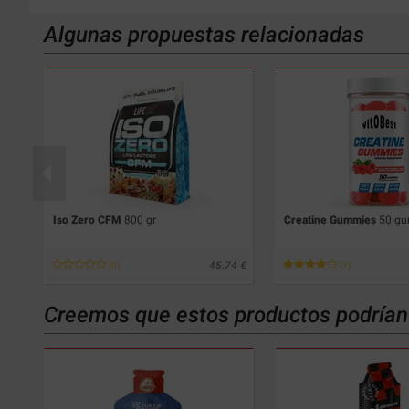
Algunas propuestas relacionadas
Iso Zero CFM
800 gr
Creatine Gummies
50 g
90
45.74
(0)
(1)
Creemos que estos productos podrían 