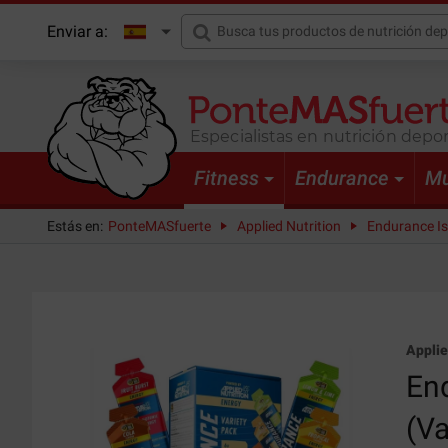
Enviar a:
Especialistas en nutrición depor
Fitness
Endurance
Mu
Estás en:
PonteMASfuerte
Applied Nutrition
Endurance Iso
Applie
End
(Va