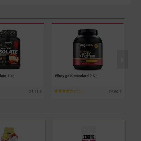
late
1 kg
Whey gold standard
2 Kg
Pur
71.91
74.90
(700)