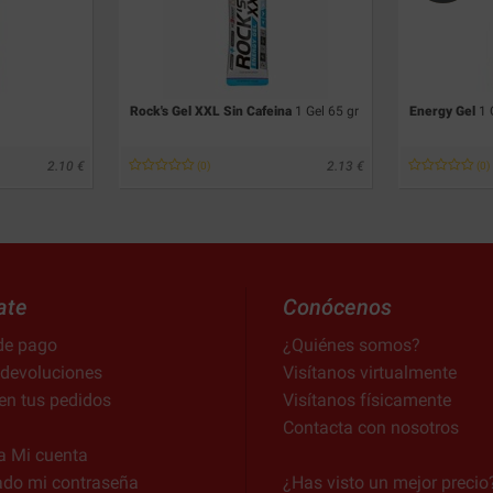
Rock's Gel XXL Sin Cafeina
1 Gel 65 gr
Energy Gel
1 
2.10
2.13
(0)
(0)
ate
Conócenos
de pago
¿Quiénes somos?
 devoluciones
Visítanos virtualmente
en tus pedidos
Visítanos físicamente
Contacta con nosotros
a Mi cuenta
ado mi contraseña
¿Has visto un mejor precio