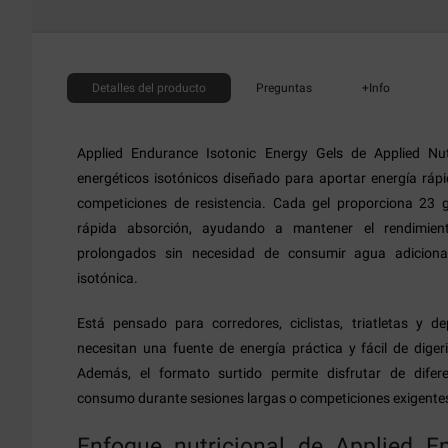
Detalles
del producto
Preguntas
+Info
Applied Endurance Isotonic Energy Gels de Applied Nu
energéticos isotónicos diseñado para aportar energía ráp
competiciones de resistencia. Cada gel proporciona 23 
rápida absorción, ayudando a mantener el rendimient
prolongados sin necesidad de consumir agua adiciona
isotónica.
Está pensado para corredores, ciclistas, triatletas y de
necesitan una fuente de energía práctica y fácil de digeri
Además, el formato surtido permite disfrutar de difere
consumo durante sesiones largas o competiciones exigente
Enfoque nutricional de Applied E