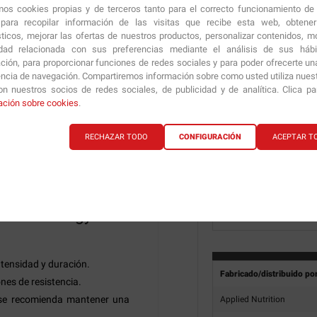
amos cookies propias y de terceros tanto para el correcto funcionamiento de
Ingredientes:
Agua, malt
ara recopilar información de las visitas que recibe esta web, obtene
icio.
xantana), reguladores de a
sticos, mejorar las ofertas de nuestros productos, personalizar contenidos, mo
natural, conservantes (so
compites.
idad relacionada con sus preferencias mediante el análisis de sus háb
(sucralosa), cloruro de so
a al agotamiento energético.
ción, para proporcionar funciones de redes sociales y para poder ofrecerte un
encia de navegación. Compartiremos información sobre como usted utiliza nuestr
Modo de empleo:
Como s
uración.
n nuestros socios de redes sociales, de publicidad y de analítica. Clica p
60 minutos durante el eje
 fácilmente.
apoyar el rendimiento dep
ación sobre cookies
.
te el ejercicio.
Conservación:
Mantener e
RECHAZAR TODO
CONFIGURACIÓN
ACEPTAR T
vorecer una digestión cómoda
Alérgenos:
Puede contene
idades de resistencia donde la
Advertencias:
Los comple
ento.
una dieta equilibrada y v
amamantando. Mantener fu
tonic Energy Gels
recomendada.
ntensidad y duración.
Fabricado/distribuido po
es de resistencia.
 se recomienda mantener una
Applied Nutrition