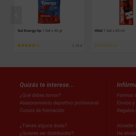
Gel Energy Up
1 Gel x 40 gr
HGel
1 Gel x 65 ml
04
1.19
(5)
(0)
Quizás te interese...
Infórm
¿Qué debes tomar?
Formas 
Asesoramiento deportivo profesional
Envíos y
Cursos de formación
Regalos 
¿Tienes alguna duda?
Acceder 
¿Quieres ser distribuidor?
He olvid