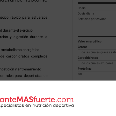
Dosis
Dosis diaria
ético rápido para esfuerzos
Servicios por envase
 durante el ejercicio
ción y digestión durante la
Valor energético
Grasas
l metabolismo energético
de las cuales grasas sa
de carbohidratos complejos
Carbohidratos
de los cuales azúcares
Proteínas
petición y entrenamiento
Sal
ontroles para deportistas de
plied Endurance
Magnesio
rition
namientos y competiciones de