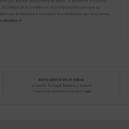
ente por aislado de proteína de suero. Al alimentar a nuestro
, la calidad de la proteína es muy importante para que su
vidad sea la deseada y conseguir los resultados que buscamos....
s detalles >>
ENVÍO GRATIS EN 24 HORAS
a España, Portugal, Baleares y Andorra
* Consultar condiciones de envío
aquí