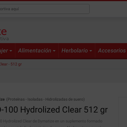
tiva
jer
Alimentación
Herbolario
Accesorios
lear - 512 gr
ize
(
Proteínas
-
Isoladas
-
Hidrolizadas de suero
)
O-100
Hydrolized Clear 512 gr
0 Hydrolized Clear de Dymatize en un suplemento formado