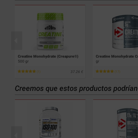
Creatine Monohydrate (Creapure®)
Creatine Monohydrate 
500 gr
gr
31
37.26
(1)
(17)
Creemos que estos productos podrían 