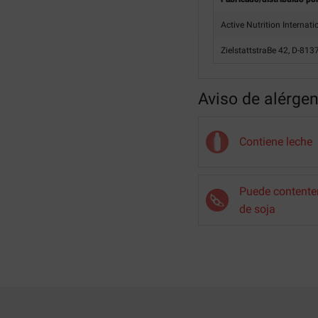
Active Nutrition Interna
ZielstattstraBe 42, D-81
Aviso de alérge
Contiene leche
Puede contenter
de soja