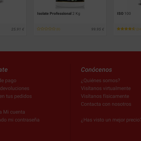
Isolate Professional
2 Kg
ISO
100
25.91
99.95
(0)
(24
ate
Conócenos
de pago
¿Quiénes somos?
 devoluciones
Visítanos virtualmente
en tus pedidos
Visítanos físicamente
Contacta con nosotros
a Mi cuenta
ado mi contraseña
¿Has visto un mejor precio