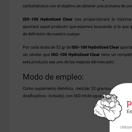
carbohidratos con el objetivo de obtener una proteína de una
ISO-100 Hydrolized Clear
nos proporcionará la máxima
aportará aquel producto que estamos buscando si lo que q
de definición de nuestro cuerpo.
Por cada dosis de 32 gr de
ISO-100 Hydrolized Clear
aporta
sin olvidar que
ISO-100 Hydrolized Clear
tiene un comple
este producto sea uno de los mejores del mercado.
Modo de empleo:
Como suplemento dietético, mezclar 32 gramos de product
dosificadora - incluida), con 500 ml de agua y mezclar bien.
Utiliz