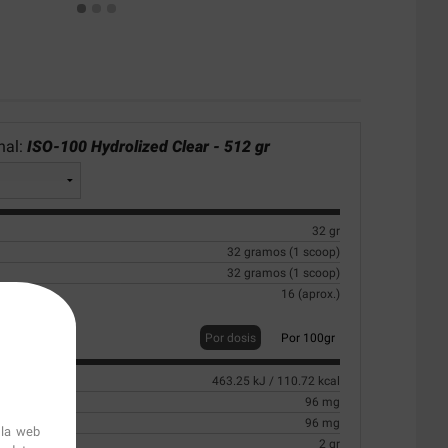
nal:
ISO-100 Hydrolized Clear - 512 gr
32 gr
32 gramos (1 scoop)
32 gramos (1 scoop)
16 (aprox.)
Por dosis
Por 100gr
463.25 kJ / 110.72 kcal
96 mg
turadas
96 mg
 la web
2 gr