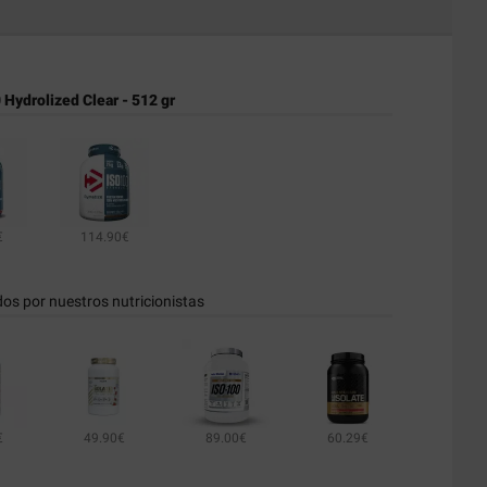
Hydrolized Clear - 512 gr
€
114.90€
dos por nuestros nutricionistas
€
49.90€
89.00€
60.29€
132.90€
69.90€