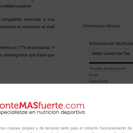
 calidad superior.
 congestión muscular y nos
Información técnica
ueremos es aumentar el nivel
Información Nutricio
remos un 77% de proteínas. Y
to aminograma que hace que
Tamaño scoop (cacito)
Dosis
Dosis diaria
Servicios por envase
o en polvo (aprox. 1 cuchara
Valor energético
Grasas
de las cuales grasas sa
amos cookies propias y de terceros tanto para el correcto funcionamiento de
Hidratos de Carbono