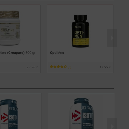
tine (Creapure)
500 gr
Opti
Men
Cell
29.90
17.99
(3)