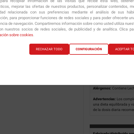
ara recopilar información de las visitas que recibe esta web, obtene
Azúcares
sticos, mejorar las ofertas de nuestros productos, personalizar contenidos, mo
Proteínas
idad relacionada con sus preferencias mediante el análisis de sus háb
Sal
ción, para proporcionar funciones de redes sociales y para poder ofrecerte un
encia de navegación. Compartiremos información sobre como usted utiliza nuestr
n nuestros socios de redes sociales, de publicidad y de analítica. Clica p
Ingredientes:
Aislado de
ación sobre cookies
.
proteínas de suero de lec
extracto de té (Camellia 
RECHAZAR TODO
CONFIGURACIÓN
ACEPTAR T
colorante (E150c, E160a),
Modo de empleo:
Como s
polvo (aprox. 1 cuchara d
Conservación:
Mantener e
Alérgenos:
Contiene Lech
Advertencias:
Los comple
una dieta equilibrada y v
de la dosis diaria recom
Fabricado/distribuido po