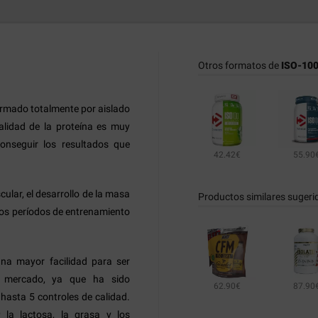
Otros formatos de
ISO-100 
rmado totalmente por aislado
calidad de la proteína es muy
onseguir los resultados que
42.42€
55.90
ular, el desarrollo de la masa
Productos similares sugeri
 los períodos de entrenamiento
na mayor facilidad para ser
l mercado, ya que ha sido
62.90€
87.90
asta 5 controles de calidad.
r
la lactosa, la grasa y los