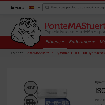
Enviar a:
Especialistas en nutrición depor
Fitness
Endurance
Mu
Estás en:
PonteMASfuerte
Dymatize
ISO-100 Hydrolized C
Dymat
IS
ISO-10