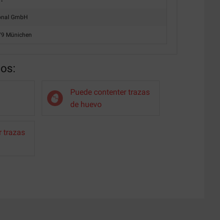
tional GmbH
379 Münichen
nos:
Puede contenter trazas
de huevo
 trazas