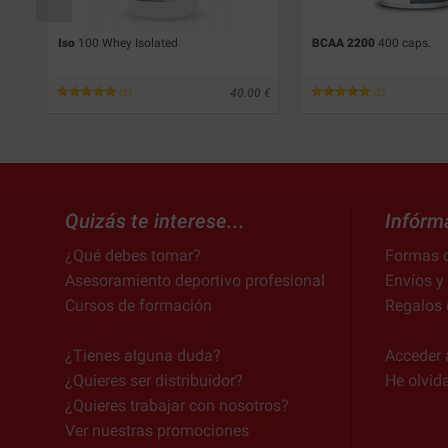
Iso
100 Whey Isolated
BCAA 2200
400 caps.
73
40.00
(2)
(2)
Quizás te interese...
Infórm
¿Qué debes tomar?
Formas 
Asesoramiento deportivo profesional
Envíos y
Cursos de formación
Regalos 
¿Tienes alguna duda?
Acceder 
¿Quieres ser distribuidor?
He olvid
¿Quieres trabajar con nosotros?
Ver nuestras promociones