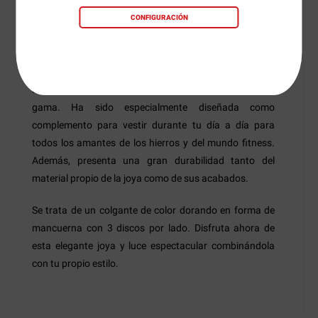
Detalles
Preguntas
+Info
CONFIGURACIÓN
La
Mancuerna
de
EFFORT Fitness Jewelry
consiste
en de una innovadora joya elaborada a partir de acero
inoxidable de gran calidad con acabados de primera
gama. Ha sido especialmente diseñada como
complemento para vestir durante tu día a día para
todos los amantes de los hierros y del mundo fitness.
Además, presenta una gran durabilidad tanto del
material propio de la joya como de sus acabados.
Se trata de un colgante de color dorando en forma de
mancuerna con 3 discos por lado. Disfruta ahora de
esta elegante joya y luce espectacular combinándola
con tu propio estilo.