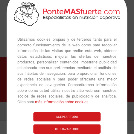
¿LO HAS ENCONTRADO MÁS BARATO?
Mejor servicio garantizado
¡HABLEMOS!
Utilizamos cookies propias y de terceros tanto para el
correcto funcionamiento de la web como para recopilar
información de las visitas que recibe esta web, obtener
datos estadísticos, mejorar las ofertas de nuestros
productos, personalizar contenidos, mostrarle publicidad
¡Oferta limitada!
relacionada con sus preferencias mediante el análisis de
sus hábitos de navegación, para proporcionar funciones
Ahorra 30.83€ por cada unidad de este producto
de redes sociales y para poder ofrecerte una mejor
¡MEGADESCUENTO ACCESORIOS!
experiencia de navegación. Compartiremos información
El producto lleva un MEGAdescuento en la sección Accesorios
sobre como usted utiliza nuestro sitio web con nuestros
de un 85% de dto.
socios de redes sociales, de publicidad y de analítica.
Clica para
más información sobre cookies
.
ACEPTAR TODO
RECHAZAR TODO