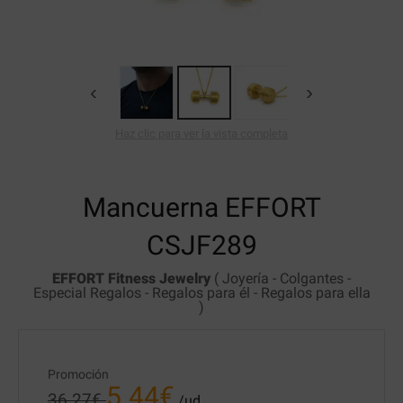
‹
›
Haz clic para ver la vista completa
Mancuerna EFFORT
CSJF289
EFFORT Fitness Jewelry
(
Joyería
-
Colgantes
-
Especial Regalos
-
Regalos para él
-
Regalos para ella
)
Promoción
5.44
€
36.27
€
/ud.