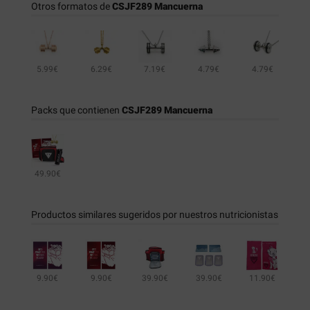
Otros formatos de
CSJF289 Mancuerna
5.99€
6.29€
7.19€
4.79€
4.79€
5.69€
Packs que contienen
CSJF289 Mancuerna
49.90€
Productos similares sugeridos por nuestros nutricionistas
9.90€
9.90€
39.90€
39.90€
11.90€
21.90€
14.90€