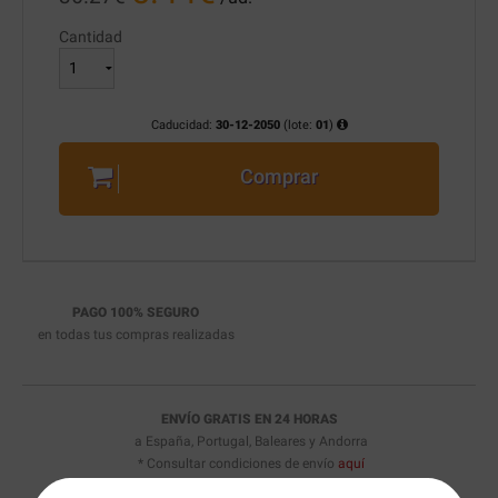
Cantidad
Caducidad:
30-12-2050
(lote:
01
)
Comprar
PAGO 100% SEGURO
en todas tus compras realizadas
ENVÍO GRATIS EN 24 HORAS
a España, Portugal, Baleares y Andorra
* Consultar condiciones de envío
aquí