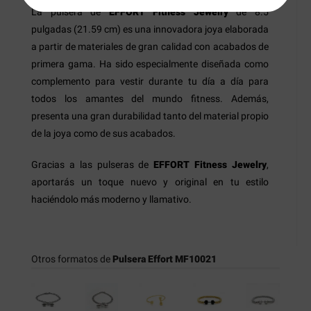
La pulsera de
EFFORT Fitness Jewelry
de 8.5
pulgadas (21.59 cm) es una innovadora joya elaborada
a partir de materiales de gran calidad con acabados de
primera gama. Ha sido especialmente diseñada como
complemento para vestir durante tu día a día para
todos los amantes del mundo fitness. Además,
presenta una gran durabilidad tanto del material propio
de la joya como de sus acabados.
Gracias a las pulseras de
EFFORT Fitness Jewelry
,
aportarás un toque nuevo y original en tu estilo
haciéndolo más moderno y llamativo.
Otros formatos de
Pulsera Effort MF10021