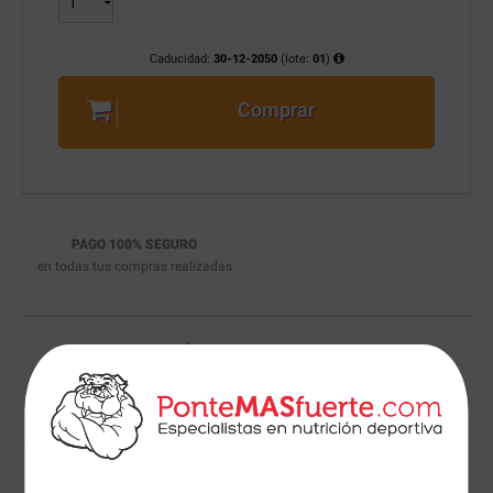
Caducidad:
30-12-2050
(lote:
01
)
Comprar
PAGO 100% SEGURO
en todas tus compras realizadas
ENVÍO GRATIS EN 24 HORAS
a España, Portugal, Baleares y Andorra
* Consultar condiciones de envío
aquí
¿LO HAS ENCONTRADO MÁS BARATO?