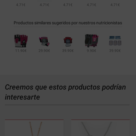
4.71€
4.71€
4.71€
4.71€
4.71€
5.66€
4.71€
4.71€
Productos similares sugeridos por nuestros nutricionistas
11.90€
29.90€
39.90€
9.90€
39.90€
21.90€
11.90€
Creemos que estos productos podrían
interesarte