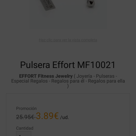
Haz clic para ver la vista completa
Pulsera Effort
MF10021
EFFORT Fitness Jewelry
(
Joyería
-
Pulseras
-
Especial Regalos
-
Regalos para él
-
Regalos para ella
)
Promoción
3.89
€
25.95
€
/ud.
Cantidad