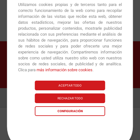
Mejor servicio garantizado
Utilizamos cookies propias y de terceros tanto para el
correcto funcionamiento de la web como para recopilar
¡HABLEMOS!
información de las visitas que recibe esta web, obtener
datos estadísticos, mejorar las ofertas de nuestros
productos, personalizar contenidos, mostrarle publicidad
relacionada con sus preferencias mediante el análisis de
sus hábitos de navegación, para proporcionar funciones
de redes sociales y para poder ofrecerte una mejor
¡Oferta limitada!
experiencia de navegación. Compartiremos información
sobre como usted utiliza nuestro sitio web con nuestros
Ahorra 22.06€ por cada unidad de este producto
socios de redes sociales, de publicidad y de analítica.
¡MEGADESCUENTO ACCESORIOS!
Clica para
más información sobre cookies
.
El producto lleva un MEGAdescuento en la sección Accesorios
de un 85% de dto.
ACEPTAR TODO
RECHAZAR TODO
CONFIGURACIÓN
Detalles
Preguntas
+Info