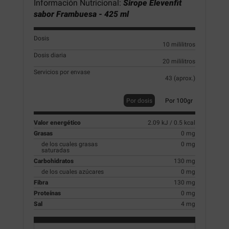
Información Nutricional:
Sirope Elevenfit
sabor Frambuesa - 425 ml
Dosis
10 mililitros
Dosis diaria
20 mililitros
Servicios por envase
43 (aprox.)
Por dosis
Por 100gr
Valor energético
2.09 kJ / 0.5 kcal
Grasas
0 mg
de los cuales grasas
0 mg
saturadas
Carbohidratos
130 mg
de los cuales azúcares
0 mg
Fibra
130 mg
Proteínas
0 mg
Sal
4 mg