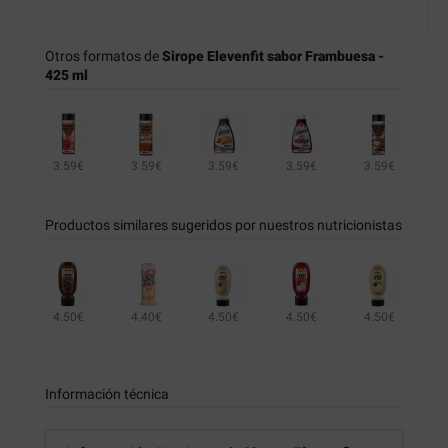
Otros formatos de
Sirope Elevenfit sabor Frambuesa -
425 ml
3.59€
3.59€
3.59€
3.59€
3.59€
3.59€
3.59€
3.59€
Productos similares sugeridos por nuestros nutricionistas
4.50€
4.40€
4.50€
4.50€
4.50€
4.95€
4.95€
Información técnica