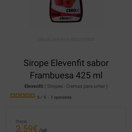
Haz clic para ver la vista completa
Sirope Elevenfit
sabor
Frambuesa 425 ml
Elevenfit
(
Siropes
-
Cremas para untar
)
5
/
5
-
1
opiniones
Precio
3.59
€
/ud.