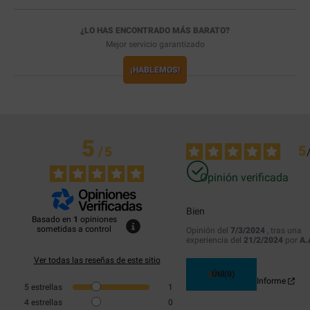
¿LO HAS ENCONTRADO MÁS BARATO?
Mejor servicio garantizado
¡HABLEMOS!
5
5
/
5
Opinión verificada
Bien
Basado en
1
opiniones
sometidas a control
Opinión del
7/3/2024
, tras una
experiencia del
21/2/2024
por
A.
Ver todas las reseñas de este sitio
Útil
(0)
Informe
5
estrellas
1
4
estrellas
0