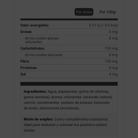
Por dosis
Por 100gr
Valor energético
2.51 kJ / 0.6 kcal
Grasas
0 mg
de los cuales grasas
0 mg
saturadas
Carbohidratos
130 mg
de los cuales azúcares
0 mg
Fibra
130 mg
Proteínas
0 mg
Sal
4 mg
Ingredientes:
Agua, espesantes: goma de celulosa,
goma xantana), aroma, colorantes: caramelo natural,
carmín, conservantes: sorbato de potasio, benzoato
de sodio, edulcorante (sucralosa).
Modo de empleo:
Como complemento nutricional,
ideal para endulzar y colorear tus postres o platos
dulces.