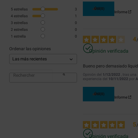
Útil
(0)
5
estrellas
3
Informe
4
estrellas
1
3
estrellas
0
2
estrellas
0
1
estrella
0
4
Ordenar las opiniones
Opinión verificada
Bueno pero demasiado líqui
Opinión del
1/12/2022
, tras una
experiencia del
10/11/2022
por
A
Útil
(0)
Informe
5
Opinión verificada