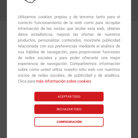
Utilizamos cookies propias y de terceros tanto para el
correcto funcionamiento de la web como para recopilar
información de las visitas que recibe esta web, obtener
datos estadísticos, mejorar las ofertas de nuestros
Detalles
Preguntas
+Info
productos, personalizar contenidos, mostrarle publicidad
relacionada con sus preferencias mediante el análisis de
sus hábitos de navegación, para proporcionar funciones
Los
Siropes Elevenfit
son unas salsas dulces
de redes sociales y para poder ofrecerte una mejor
experiencia de navegación. Compartiremos información
completamente libres de calorías, grasas y azúcares
sobre como usted utiliza nuestro sitio web con nuestros
que han sido especialmente diseñadas para aquellas
socios de redes sociales, de publicidad y de analítica.
personas que han elegido un estilo de vida sano y
Clica para
más información sobre cookies
.
activo y quieren cuidar su alimentación, disfrutando de
un sirope de calidad y con un sabor excelente, pero sin
ACEPTAR TODO
que esto comporte un aporte de azúcares simples ni
RECHAZAR TODO
calorías innecesarias a su dieta.
CONFIGURACIÓN
Al no aportar azúcares, los
Siropes Elevenfit
son aptos
para diabéticos. La cantidad de sal que contienen es