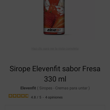
Haz clic para ver la vista completa
Sirope Elevenfit
sabor Fresa
330 ml
Elevenfit
(
Siropes
-
Cremas para untar
)
4.8
/
5
-
4
opiniones