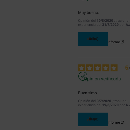
Muy bueno.
Opinión del
10/8/2020
, tras una
experiencia del
31/7/2020
por
A.
Útil
(0)
Informe
5
Opinión verificada
Buenisimo
Opinión del
3/7/2020
, tras una
experiencia del
19/6/2020
por
A.
Útil
(0)
Informe