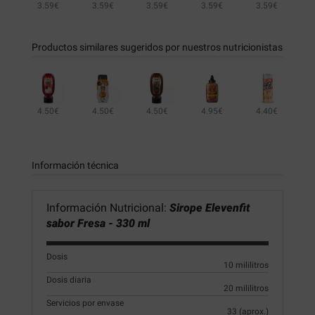
3.59€
3.59€
3.59€
3.59€
3.59€
3.59€
3.59€
3.59€
Productos similares sugeridos por nuestros nutricionistas
4.50€
4.50€
4.50€
4.95€
4.40€
4.50€
4.50€
Información técnica
Información Nutricional:
Sirope Elevenfit
sabor Fresa - 330 ml
Dosis
10 mililitros
Dosis diaria
20 mililitros
Servicios por envase
33 (aprox.)