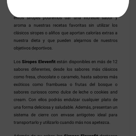
prácticamente nula por lo que no habrá problema en
tomarlos, ni siquiera si sufrimos hipertensión. Con
estos siropes podremos dar una increíble sabor y
aroma a nuestras recetas favoritas sin utilizar los
clásicos siropes o aliños que aportan calorías extras a
nuestra dieta y que pueden alejarnos de nuestros
objetivos deportivos.
Los
Siropes Elevenfit
están disponibles en más de 12
sabores diferentes, desde los sabores más clásicos
como fresa, chocolate o caramelo, hasta sabores más
exóticos como frambuesa o frutas del bosque o
sabores curiosos como dulce de leche o cookies and
cream. Con ellos podrás endulzar cualquier plato de
una forma deliciosa y saludable. Además, presentan un
sistema de cierre con envase antigoteo ideal para
transportarlo y utilizarlo cuando más nos apetezca.