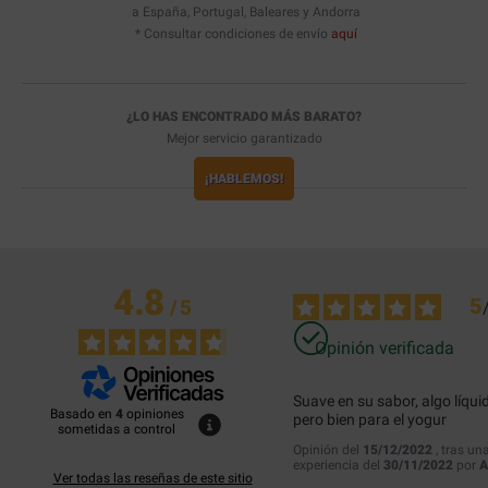
a España, Portugal, Baleares y Andorra
* Consultar condiciones de envío
aquí
¿LO HAS ENCONTRADO MÁS BARATO?
Mejor servicio garantizado
¡HABLEMOS!
4.8
5
/
5
Opinión verificada
Suave en su sabor, algo líquid
Basado en
4
opiniones
pero bien para el yogur
sometidas a control
Opinión del
15/12/2022
, tras un
experiencia del
30/11/2022
por
A
Ver todas las reseñas de este sitio