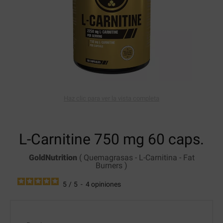
Haz clic para ver la vista completa
L-Carnitine 750 mg
60 caps.
GoldNutrition
(
Quemagrasas
-
L-Carnitina
-
Fat
Burners
)
5
/
5
-
4
opiniones