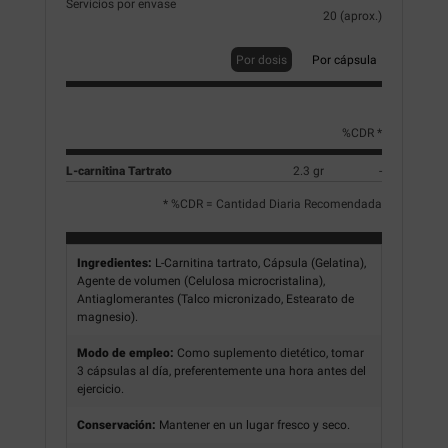
Servicios por envase
20 (aprox.)
Por dosis
Por cápsula
%CDR *
L-carnitina Tartrato
2.3 gr
-
* %CDR = Cantidad Diaria Recomendada
Ingredientes:
L-Carnitina tartrato, Cápsula (Gelatina),
Agente de volumen (Celulosa microcristalina),
Antiaglomerantes (Talco micronizado, Estearato de
magnesio).
Modo de empleo:
Como suplemento dietético, tomar
3 cápsulas al día, preferentemente una hora antes del
ejercicio.
Conservación:
Mantener en un lugar fresco y seco.