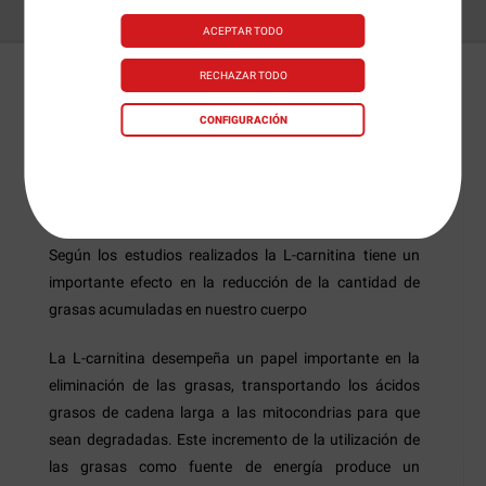
ACEPTAR TODO
RECHAZAR TODO
Detalles
Preguntas
+Info
CONFIGURACIÓN
L-Carnitine 750 mg
de
Gold Nutrition
es un
suplemento diseñado para ayudarnos a reducir la
acumulación de grasas en los tejidos y en la sangre.
Según los estudios realizados la L-carnitina tiene un
importante efecto en la reducción de la cantidad de
grasas acumuladas en nuestro cuerpo
La L-carnitina desempeña un papel importante en la
eliminación de las grasas, transportando los ácidos
grasos de cadena larga a las mitocondrias para que
sean degradadas. Este incremento de la utilización de
las grasas como fuente de energía produce un