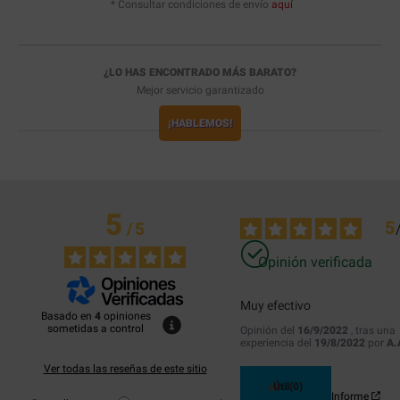
* Consultar condiciones de envío
aquí
¿LO HAS ENCONTRADO MÁS BARATO?
Mejor servicio garantizado
¡HABLEMOS!
5
5
/
5
Opinión verificada
Muy efectivo
Basado en
4
opiniones
sometidas a control
Opinión del
16/9/2022
, tras una
experiencia del
19/8/2022
por
A.
Ver todas las reseñas de este sitio
Útil
(0)
Informe