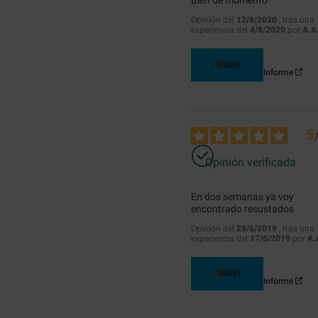
Bien de momento
Opinión del
12/8/2020
, tras una
experiencia del
4/8/2020
por
A.A
Útil
(0)
Informe
5
Opinión verificada
En dos semanas ya voy 
encontrado resustados
Opinión del
28/6/2019
, tras una
experiencia del
17/6/2019
por
A.
Útil
(0)
Informe