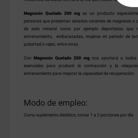
Magnesio Quelado 200 mg
es un producto especialme
personas que presentan estados carentes de magnesio o q
de este mineral como por ejemplo deportistas que r
entrenamiento, embarazadas, mujeres en periodo de lac
pubertad o vejez, entre otras.
Con
Magnesio Quelado 200 mg
nos aportará a todos l
esenciales para producir la contracción y la relajac
entrenamiento para mejorar la capacidad de recuperación.
Modo de empleo:
Como suplemento dietético, tomar 1 a 2 porciones por día.