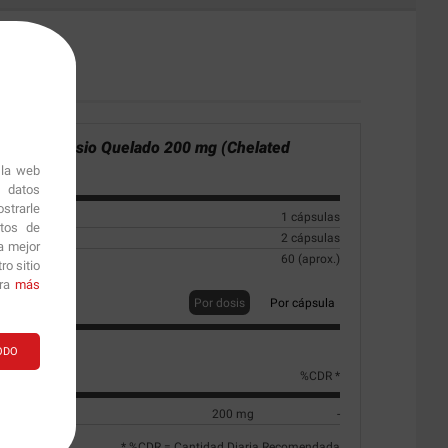
nal:
Magnesio Quelado 200 mg (Chelated
- 60 caps.
 la web
r datos
strarle
1 cápsulas
itos de
2 cápsulas
a mejor
60 (aprox.)
o sitio
ara
más
Por dosis
Por cápsula
ODO
%CDR *
Bisglinato )
200 mg
-
* %CDR = Cantidad Diaria Recomendada