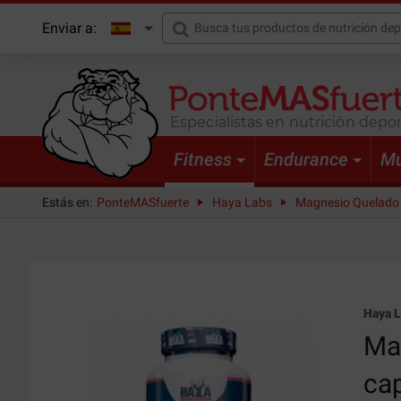
Enviar a:
Especialistas en nutrición depor
Fitness
Endurance
Mu
Estás en:
PonteMASfuerte
Haya Labs
Magnesio Quelado 
Haya 
Ma
ca