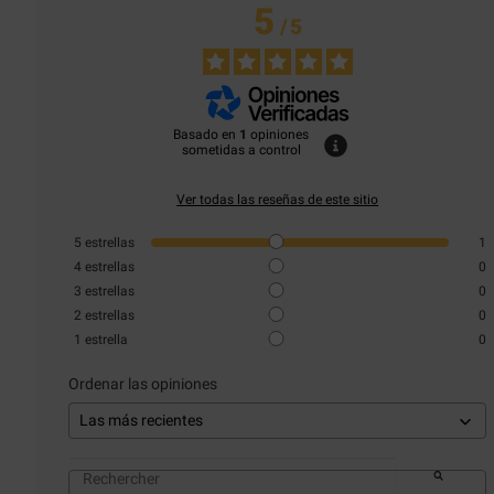
5
/
5
Basado en
1
opiniones
sometidas a control
Ver todas las reseñas de este sitio
5
estrellas
1
4
estrellas
0
3
estrellas
0
2
estrellas
0
1
estrella
0
Ordenar las opiniones