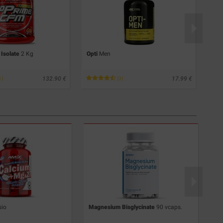
Isolate
2 Kg
Opti
Men
Cell
132.90
17.99
1)
(3)
io
Magnesium Bisglycinate
90 vcaps.
Ma