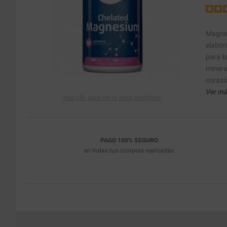
Magnes
elabor
para l
minera
corazón
Ver má
Haz clic para ver la vista completa
PAGO 100% SEGURO
en todas tus compras realizadas