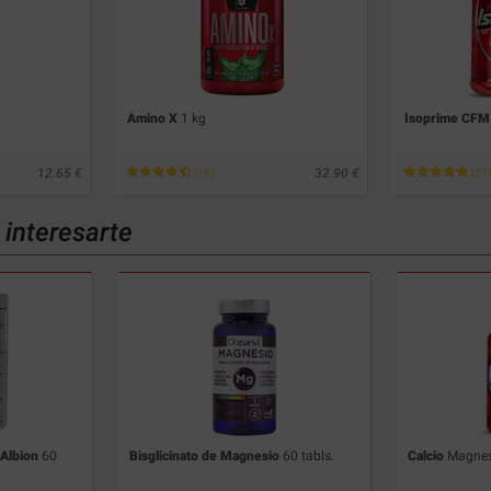
Amino X
1 kg
Isoprime CFM 
12.65
32.90
(18)
(21
interesarte
 Albion
60
Bisglicinato de Magnesio
60 tabls.
Calcio
Magnes