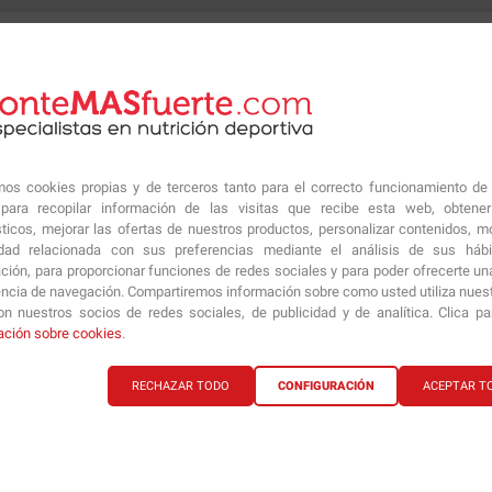
Información técnica
ietético elaborado a partir de
Información Nutricio
 músculos y para el sistema
Magnesium 200 mg) 
amos cookies propias y de terceros tanto para el correcto funcionamiento de
cipalmente en los huesos, los
ara recopilar información de las visitas que recibe esta web, obtene
mal.
sticos, mejorar las ofertas de nuestros productos, personalizar contenidos, mo
Dosis
idad relacionada con sus preferencias mediante el análisis de sus háb
Dosis diaria
ción, para proporcionar funciones de redes sociales y para poder ofrecerte un
 más asimilables de magnesio,
Servicios por envase
encia de navegación. Compartiremos información sobre como usted utiliza nuestr
dos que facilitan la absorción
n nuestros socios de redes sociales, de publicidad y de analítica. Clica p
zación y metabolización del
ación sobre cookies
.
RECHAZAR TODO
CONFIGURACIÓN
ACEPTAR T
ado para ayudar a disminuir
 equilibro electrolítico y al
Magnesio (Óxido, Citrato y 
s músculos. También, apoya la
os musculares.