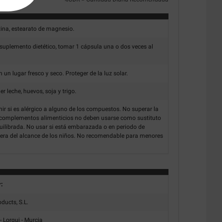
ina, estearato de magnesio.
uplemento dietético, tomar 1 cápsula una o dos veces al
un lugar fresco y seco. Proteger de la luz solar.
 leche, huevos, soja y trigo.
r si es alérgico a alguno de los compuestos. No superar la
complementos alimenticios no deben usarse como sustituto
quilibrada. No usar si está embarazada o en periodo de
era del alcance de los niños. No recomendable para menores
r:
oducts, S.L.
- Lorqui - Murcia