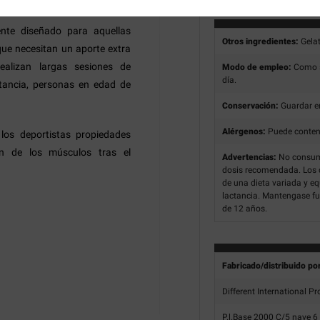
nte diseñado para aquellas
Otros ingredientes:
Gelat
ue necesitan un aporte extra
ealizan largas sesiones de
Modo de empleo:
Como s
día.
tancia, personas en edad de
Conservación:
Guardar en 
Alérgenos:
Puede contener
os deportistas propiedades
ión de los músculos tras el
Advertencias:
No consumi
dosis recomendada. Los 
de una dieta variada y e
lactancia. Mantengase fu
de 12 años.
Fabricado/distribuido po
Different International Pr
P.l.Base 2000 C/5 nave 6 