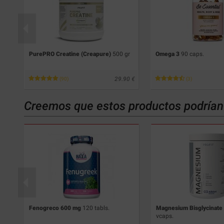
PurePRO Creatine (Creapure)
500 gr
Omega 3
90 caps.
67
29.90
(90)
(3)
Creemos que estos productos podrían 
e)
Fenogreco 600 mg
120 tabls.
Magnesium Bisglycinate
vcaps.