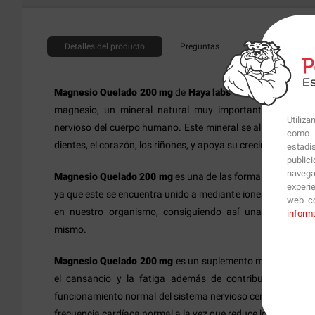
Detalles
del producto
Preguntas
+Info
Magnesio Quelado 200 mg
de
Haya labs
es un suplemento d
magnesio, un mineral natural muy importante para los
Utiliz
nervioso del cuerpo humano. Este mineral se almacena prin
como p
dientes, el corazón, los riñones, y apoya su crecimiento nor
estadí
public
navega
Magnesio Quelado 200 mg
es una de las formas orgánicas
experi
ya que este se encuentra unido a mediante iones a aminoáci
web co
en nuestro organismo, consiguiendo así una mayor utili
inform
mismo.
Magnesio Quelado 200 mg
es un suplemento muy recomend
el cansancio y la fatiga además de contribuir al correcto
funcionamiento normal del sistema nervioso central y de lo
frecuencia cardíaca normal a la vez que reduce los espasm