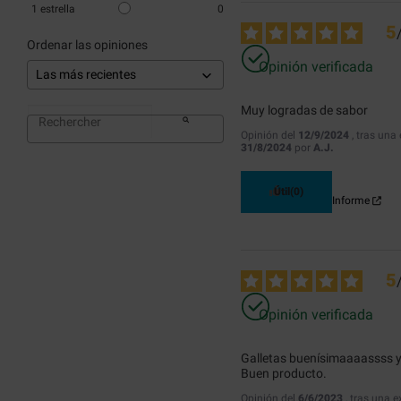
1
estrella
0
5
Ordenar las opiniones
Opinión verificada
Muy logradas de sabor
Opinión del
12/9/2024
, tras una
31/8/2024
por
A.J.
Útil
(0)
Informe
5
Opinión verificada
Galletas buenísimaaaassss y 
Buen producto.
Opinión del
6/6/2023
, tras una e