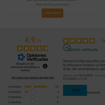
Mejor servicio garantizado
¡HABLEMOS!
4.9
5
/
5
Opinión verificada
Siempre mi hijo pequeño y y
Basado en
23
la visita para comprar un sna
opiniones sometidas a
el día. Sin remordimiento, est
control
Opinión del
18/12/2025
, tras un
Ver todas las reseñas de este sitio
9/12/2025
por
C.R.
5
estrellas
20
Útil
(0)
4
estrellas
3
Informe
3
estrellas
0
2
estrellas
0