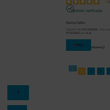
5
Opinión verificada
Nunca fallan
Opinión del
22/12/2022
, tras un
9/12/2022
por
A.A.
Útil
(0)
Informe
1
2
3