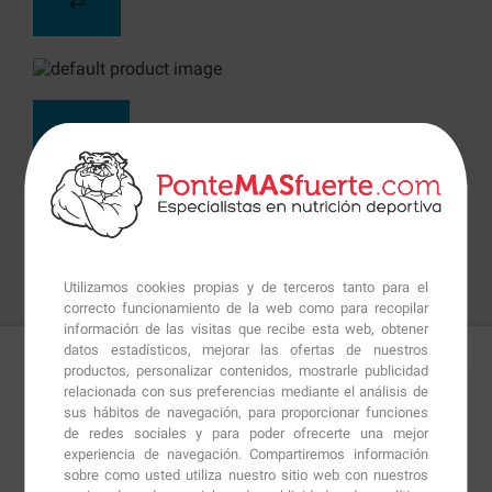
Utilizamos cookies propias y de terceros tanto para el
correcto funcionamiento de la web como para recopilar
información de las visitas que recibe esta web, obtener
datos estadísticos, mejorar las ofertas de nuestros
productos, personalizar contenidos, mostrarle publicidad
Detalles
Preguntas
+Info
relacionada con sus preferencias mediante el análisis de
sus hábitos de navegación, para proporcionar funciones
de redes sociales y para poder ofrecerte una mejor
experiencia de navegación. Compartiremos información
Black Max
de
Max Protein
son unas galletas dobles de
sobre como usted utiliza nuestro sitio web con nuestros
chocolate rellenas de crema con sabor a nata al más