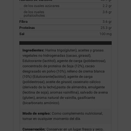
de los cuales azúcares
2.2 gr
de los cuales
3.6 gr
polialcoholes
Fibra
3.6 gr
Proteínas
25.3 gr
Sal
100 mg
Ingredientes:
Harina trigo(gluten), aceites y grasas
vegetales no hidrogenadas (cacao, girasol),
Edulcorante (lactitol), agente de carga (polidextrosa),
concentrado de proteína de Soja (12%), cacao
desgrasado en polvo (10%), relleno de crema blanca
(10%) (Edulcorante(lactitol), agente de carga
(polidextrosa), aceite de girasol, caseinato cálcico
(derivado de la leche),pasta de almendra, emulgente
(lecitina de soja), aromas vainillina), salvado de avena
(gluten), aroma natural de vainilla, gasificante
(bicarbonato amónico).
Modo de empleo:
Como complemento nutricional,
tomar en cualquier momento del día.
Conservación:
Conservar en un lugar fresco y seco.