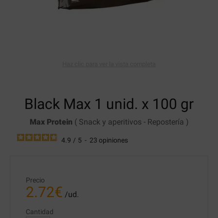
Haz clic para ver la vista completa
Black Max
1 unid. x 100 gr
Max Protein
(
Snack y aperitivos
-
Repostería
)
4.9
/
5
-
23
opiniones
Precio
2.72
€
/ud.
Cantidad