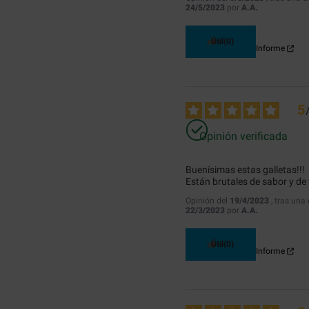
24/5/2023
por
A.A.
Útil
(0)
Informe
5
Opinión verificada
Buenísimas estas galletas!!!

Están brutales de sabor y de 
Opinión del
19/4/2023
, tras una
22/3/2023
por
A.A.
Útil
(0)
Informe