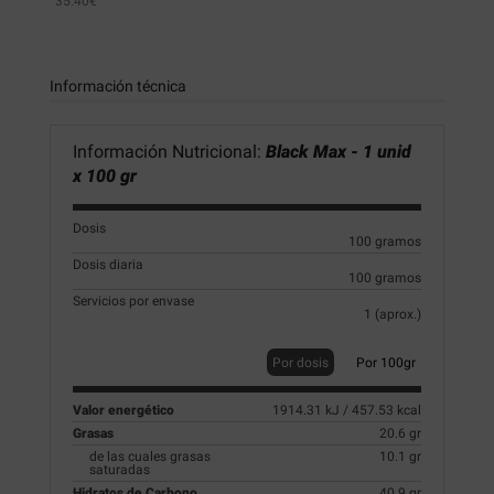
35.40€
Información técnica
Información Nutricional:
Black Max - 1 unid
x 100 gr
Dosis
100 gramos
Dosis diaria
100 gramos
Servicios por envase
1 (aprox.)
Por dosis
Por 100gr
Valor energético
1914.31 kJ / 457.53 kcal
Grasas
20.6 gr
de las cuales grasas
10.1 gr
saturadas
Hidratos de Carbono
40.9 gr