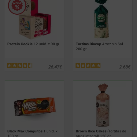
Protein Cookie
12 unid. x 90 gr
Tortitas Biocop
Arroz sin Sal
200 gr
26.47
€
2.68
€
Black Max Conguitos
1 unid. x
Brown Rice Cakes
(Tortitas de
100 gr
arroz integral) 120 gr