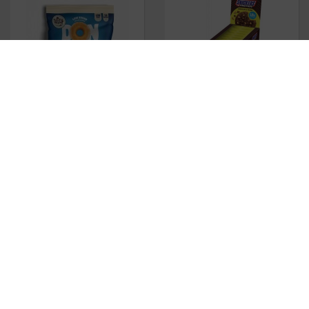
DONFIT
1 unid. x 70 gr
Snickers HiProtein Cookie
12
unid. x 60 gr
1.61
€
27.18
€
Mars HiProtein Cookie
12 unid.
Tortitas Biocop
Arroz con
x 60 gr
Algarroba 100 gr