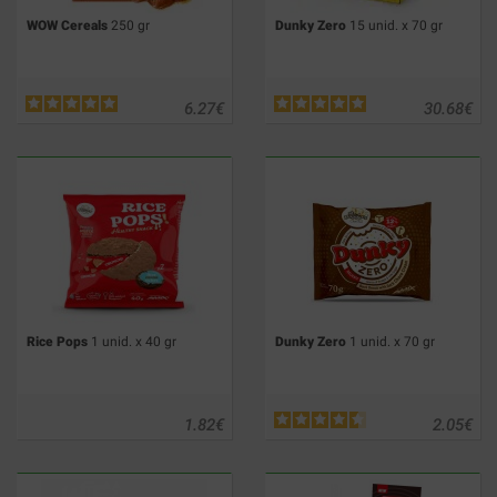
WOW Cereals
250 gr
Dunky Zero
15 unid. x 70 gr
6.27
€
30.68
€
Rice Pops
1 unid. x 40 gr
Dunky Zero
1 unid. x 70 gr
1.82
€
2.05
€