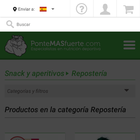
Enviar a:
Snack y aperitivos
Repostería
Categorías y filtros
Productos en la categoría Repostería