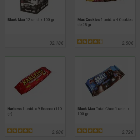
Black Max
12 unid. x 100 gr
Max Cookies
1 unid. x 4 Cookies
de 25 gr
32.18
€
2.50
€
Harlems
1 unid. x 9 Roscos (110
Black Max
Total Choc 1 unid. x
gr)
100 gr
2.68
€
2.72
€