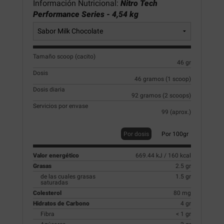
Información Nutricional:
Nitro Tech
Performance Series - 4,54 kg
Tamaño scoop (cacito)
46 gr
Dosis
46 gramos (1 scoop)
Dosis diaria
92 gramos (2 scoops)
Servicios por envase
99 (aprox.)
Por dosis
Por 100gr
Valor energético
669.44 kJ / 160 kcal
Grasas
2.5 gr
de las cuales grasas
1.5 gr
saturadas
Colesterol
80 mg
Hidratos de Carbono
4 gr
Fibra
< 1 gr