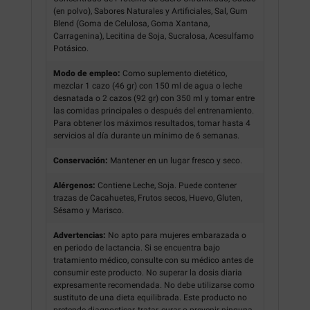
(en polvo), Sabores Naturales y Artificiales, Sal, Gum
Blend (Goma de Celulosa, Goma Xantana,
Carragenina), Lecitina de Soja, Sucralosa, Acesulfamo
Potásico.
Modo de empleo:
Como suplemento dietético,
mezclar 1 cazo (46 gr) con 150 ml de agua o leche
desnatada o 2 cazos (92 gr) con 350 ml y tomar entre
las comidas principales o después del entrenamiento.
Para obtener los máximos resultados, tomar hasta 4
servicios al día durante un mínimo de 6 semanas.
Conservación:
Mantener en un lugar fresco y seco.
Alérgenos:
Contiene Leche, Soja. Puede contener
trazas de Cacahuetes, Frutos secos, Huevo, Gluten,
Sésamo y Marisco.
Advertencias:
No apto para mujeres embarazada o
en periodo de lactancia. Si se encuentra bajo
tratamiento médico, consulte con su médico antes de
consumir este producto. No superar la dosis diaria
expresamente recomendada. No debe utilizarse como
sustituto de una dieta equilibrada. Este producto no
pretende diagnosticar, tratar, curar o prevenir ninguna