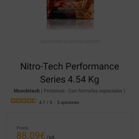
Haz clic para ver la vista completa
Nitro-Tech
Performance
Series 4.54 Kg
Muscletech
(
Proteínas
-
Con fórmulas especiales
)
4.7
/
5
-
3
opiniones
Precio
88.09
€
/ud.