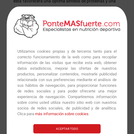
ésta favorecerá una óptima síntesis de proteínas y una
mejora en el almacenamiento de glucógeno. Por otro
lado, la taurina estimulará la entreada de nutrientes al
interior de las células aumentando las reservas de
glucógeno y reduciendo la glucosa sanguínea.
Cada servicio de
Nitro Tech Performance Series
nos
Utilizamos cookies propias y de terceros tanto para el
aporta 3 gr de monohidrato de creatina de una gran
correcto funcionamiento de la web como para recopilar
biodisponibilidad que junto con la proteína de suero
información de las visitas que recibe esta web, obtener
nos ayudará a aumentar la fuerza de una forma
datos estadísticos, mejorar las ofertas de nuestros
productos, personalizar contenidos, mostrarle publicidad
increíble. Los 30 gr de proteína que nos proporciona
relacionada con sus preferencias mediante el análisis de
provienen principalmente de aislado de proteína de
sus hábitos de navegación, para proporcionar funciones
suero y aislado de proteína de suero de leche
de redes sociales y para poder ofrecerte una mejor
hidrolizada, que son dos fuentes ideales para aportar
experiencia de navegación. Compartiremos información
sobre como usted utiliza nuestro sitio web con nuestros
aminoácidos a nuestros músculos de una forma rápida
socios de redes sociales, de publicidad y de analítica.
y efectiva.
Clica para
más información sobre cookies
.
Tiene un bajo contenido en carbohidratos y grasas, lo
ACEPTAR TODO
que la convertirá en un producto ideal para aqullas