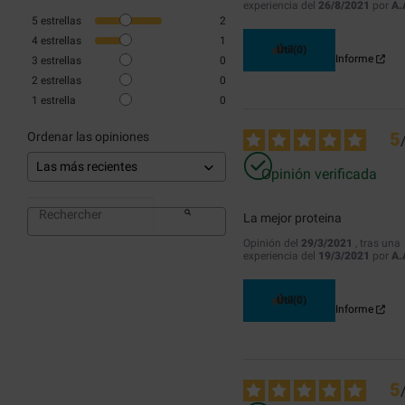
experiencia del
26/8/2021
por
A.
5
estrellas
2
4
estrellas
1
Útil
(0)
Informe
3
estrellas
0
2
estrellas
0
1
estrella
0
5
Ordenar las opiniones
Opinión verificada
La mejor proteina
Opinión del
29/3/2021
, tras una
experiencia del
19/3/2021
por
A.
Útil
(0)
Informe
5