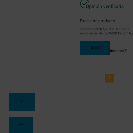
Opinión verificada
Excelente producto
Opinión del
9/7/2019
, tras una
experiencia del
30/6/2019
por
A.
Útil
(0)
Informe
1