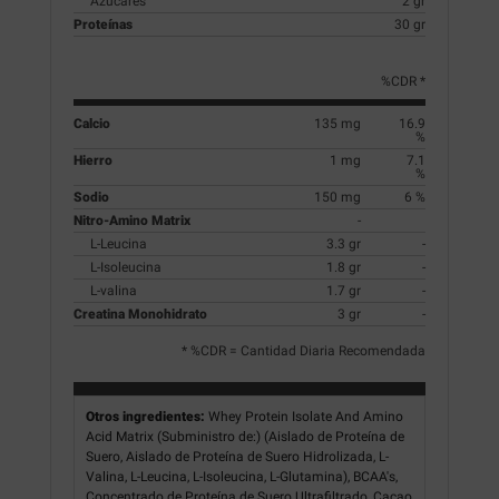
Azúcares
2 gr
Proteínas
30 gr
%CDR *
Calcio
135 mg
16.9
%
Hierro
1 mg
7.1
%
Sodio
150 mg
6 %
Nitro-Amino Matrix
-
L-Leucina
3.3 gr
-
L-Isoleucina
1.8 gr
-
L-valina
1.7 gr
-
Creatina Monohidrato
3 gr
-
* %CDR = Cantidad Diaria Recomendada
Otros ingredientes:
Whey Protein Isolate And Amino
Acid Matrix (Subministro de:) (Aislado de Proteína de
Suero, Aislado de Proteína de Suero Hidrolizada, L-
Valina, L-Leucina, L-Isoleucina, L-Glutamina), BCAA's,
Concentrado de Proteína de Suero Ultrafiltrado, Cacao