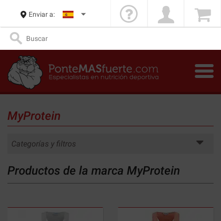
Enviar a:
MyProtein
Categorías y filtros
Productos de la marca MyProtein