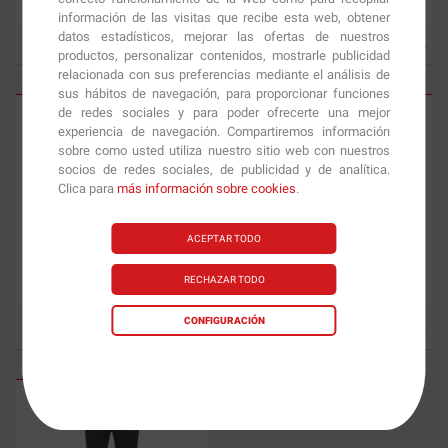
información de las visitas que recibe esta web, obtener
datos estadísticos, mejorar las ofertas de nuestros
15.45
€
13.14
€
productos, personalizar contenidos, mostrarle publicidad
relacionada con sus preferencias mediante el análisis de
sus hábitos de navegación, para proporcionar funciones
de redes sociales y para poder ofrecerte una mejor
experiencia de navegación. Compartiremos información
sobre como usted utiliza nuestro sitio web con nuestros
socios de redes sociales, de publicidad y de analítica.
Clica para
más información sobre cookies
.
ACEPTAR TODO
Camiseta de tirantes MyProtein
Camiseta MyProtein
RECHAZAR TODO
CONFIGURACIÓN
11.90
€
16.69
€