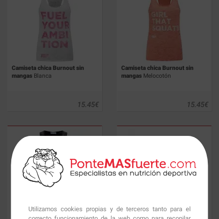
Camiseta chica Burnout sin
Camiseta chica Burnout sin
mangas
Blanca
mangas
Melocotón
15.45
€
15.45
€
Camiseta chica Burnout sin
Camiseta chica MyProtein Azul
Utilizamos cookies propias y de terceros tanto para el
mangas
Negra
correcto funcionamiento de la web como para recopilar