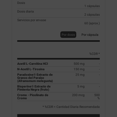
Dosis
1 cápsulas
Dosis diaria
2 cápsulas
Servicios por envase
60 (aprox.)
Por dosis
Por cápsula
%CDR *
Acetil L-Carnitina HCI
500 mg
-
N-Acetil L-Tirosina
150 mg
-
Paradoxine® Extracto de
25 mg
-
Granos del Paraíso
(Aframomum melegueta)
Bioperine® Extracto de
5 mg
-
Pimienta Negra (fruto)
Cromo - Picolinato de
200 mcg
500
Cromo
%
* %CDR = Cantidad Diaria Recomendada