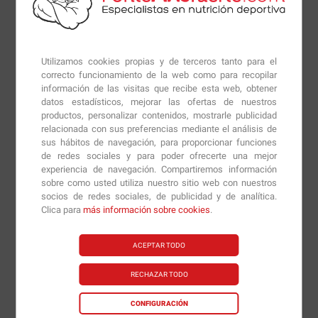
grasa blanca en grasa marrón, una grasa más activa
por lo que metaboliza rápidamente. Tener un mayor
porcentaje de células grasas marrones no solo ha
Utilizamos cookies propias y de terceros tanto para el
demostrado que acelera la quema de grasa, sino que
correcto funcionamiento de la web como para recopilar
información de las visitas que recibe esta web, obtener
también mejora los niveles de lípidos y el metabolismo
datos estadísticos, mejorar las ofertas de nuestros
de la glucosa.
productos, personalizar contenidos, mostrarle publicidad
relacionada con sus preferencias mediante el análisis de
La acción de Paradoxine® se ve potenciada por el
sus hábitos de navegación, para proporcionar funciones
de redes sociales y para poder ofrecerte una mejor
acetil L-carnitina que transporta los ácidos grasos
experiencia de navegación. Compartiremos información
liberados en la sangre hasta las mitocondrias celulares
sobre como usted utiliza nuestro sitio web con nuestros
donde se originará el proceso de beta-oxidación de la
socios de redes sociales, de publicidad y de analítica.
grasa con el fin de obtener energía. Gracias al
Clica para
más información sobre cookies
.
picolinato de cromo,
Lipo 6 Black Stim-Free
ayuda a
controlar el apetito, además, de regular los niveles de
ACEPTAR TODO
azúcar en el flujo sanguíneo.
RECHAZAR TODO
CONFIGURACIÓN