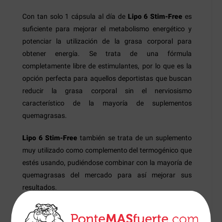
Con tan solo 1 cápsula al día de
Lipo 6 Stim-Free
es
suficiente para mejorar el metabolismo energético y
potenciar la utilización de la grasa corporal para
obtener energía. Se trata de una fórmula
completamente libre de estimulantes, por lo que es la
opción perfecta para aquellos deportistas que buscan
reducir la grasa corporal sin el nerviosismo
característico de la mayoría de suplementos
quemagrasas.
Lipo 6 Stim-Free
también se trata de un suplemento
muy utilizado como complemento del termogénico que
estés usando, pudiéndose combinar con la mayoría de
quemagrasas del mercado para así mejorar sus
resultados.
Lipo 6 Stim-Free
contiene Paradoxine®, una patente
de granos de paraíso que ayudan a transformar la