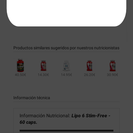
Modo de empleo:
Como suplemento dietético, tomar una cápsula por la
mañana y una cápsula por la tarde.
Productos similares sugeridos por nuestros nutricionistas
40.50€
14.30€
14.95€
26.20€
30.90€
Información técnica
Información Nutricional:
Lipo 6 Stim-Free -
60 caps.