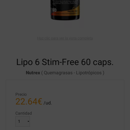
Haz clic para ver la vista completa
Lipo 6 Stim-Free
60 caps.
Nutrex
(
Quemagrasas
-
Lipotrópicos
)
Precio
22.64
€
/ud.
Cantidad