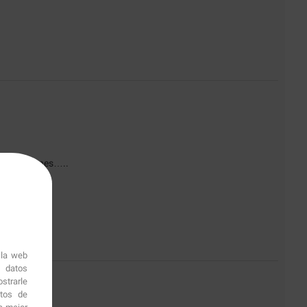
es, vacaciones…..
 la web
r datos
strarle
1
itos de