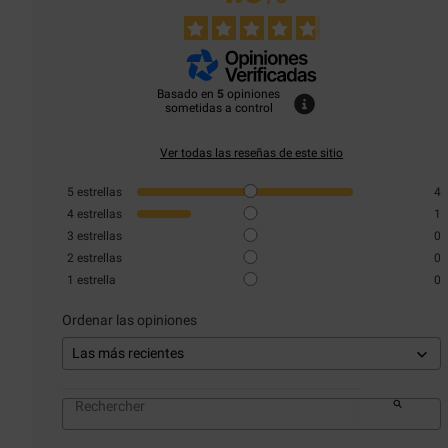
Basado en
5
opiniones
sometidas a control
Ver todas las reseñas de este sitio
5
estrellas
4
4
estrellas
1
3
estrellas
0
2
estrellas
0
1
estrella
0
Ordenar las opiniones