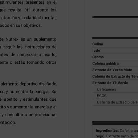
stimulantes presentes en el
ue resulta útil durante los
tración y la claridad mental,
ados en sus objetivos.
e Nutrex es un suplemento
Colina
a seguir las instrucciones de
Iodo
antes de comenzar a usarlo,
Cromo
stente o estás tomando otros
Cafeína anhidra
Extracto de Yerba Mate
Cafeína de Extracto de Té 
Extracto de Té Verde
suplemento deportivo diseñado
Catequinas
ico y aumentar la energía. Su
EGCG
el apetito y estimulantes que
Cafeína de Extracto de T
ito y aumentar la energía y el
 y consultar a un profesional
entación.
Ingredientes:
Cafeína an
hoja). Extracto seco de h