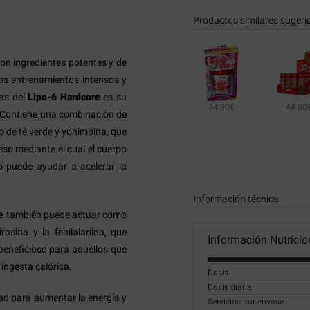
Productos similares sugeri
on ingredientes potentes y de
los entrenamientos intensos y
das del
Lipo-6 Hardcore
es su
34.90€
44.00
 Contiene una combinación de
o de té verde y yohimbina, que
ceso mediante el cual el cuerpo
o puede ayudar a acelerar la
Información técnica
e
también puede actuar como
rosina y la fenilalanina, que
Información Nutricio
 beneficioso para aquellos que
 ingesta calórica.
Dosis
Dosis diaria
ad para aumentar la energía y
Servicios por envase