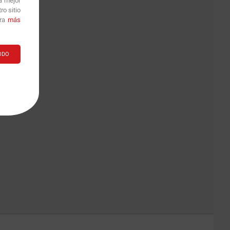
a mejor
o sitio
ara
más
ODO