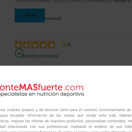
Opinión del
22/5/2025
, tras una experiencia del
6/5/2025
por
Anniolys G.
Útil
(0)
Informe
5
/
5
Opinión verificada
Es nuevo para mí pero su administración lo hace ideal para viaj
Opinión del
22/6/2024
, tras una experiencia del
6/6/2024
por
A.A.
Útil
(0)
Informe
amos cookies propias y de terceros tanto para el correcto funcionamiento de
ara recopilar información de las visitas que recibe esta web, obtene
sticos, mejorar las ofertas de nuestros productos, personalizar contenidos, mo
idad relacionada con sus preferencias mediante el análisis de sus háb