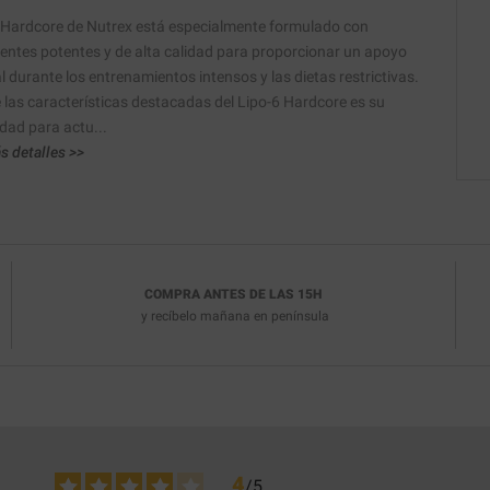
 Hardcore de Nutrex está especialmente formulado con
ientes potentes y de alta calidad para proporcionar un apoyo
l durante los entrenamientos intensos y las dietas restrictivas.
 las características destacadas del Lipo-6 Hardcore es su
dad para actu...
s detalles >>
COMPRA ANTES DE LAS 15H
y recíbelo
mañana en península
4
/
5