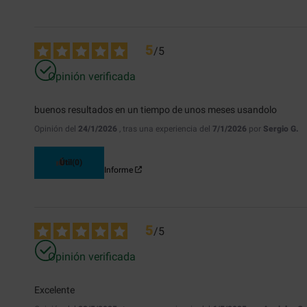
5
/
5
Opinión verificada
buenos resultados en un tiempo de unos meses usandolo
Opinión del
24/1/2026
, tras una experiencia del
7/1/2026
por
Sergio G.
Útil
(0)
Informe
5
/
5
Opinión verificada
Excelente