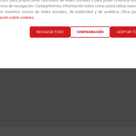
ción, para proporcionar funciones de redes sociales y para poder ofrecerte un
encia de navegación. Compartiremos información sobre como usted utiliza nuestr
n nuestros socios de redes sociales, de publicidad y de analítica. Clica p
ación sobre cookies
.
RECHAZAR TODO
CONFIGURACIÓN
ACEPTAR T