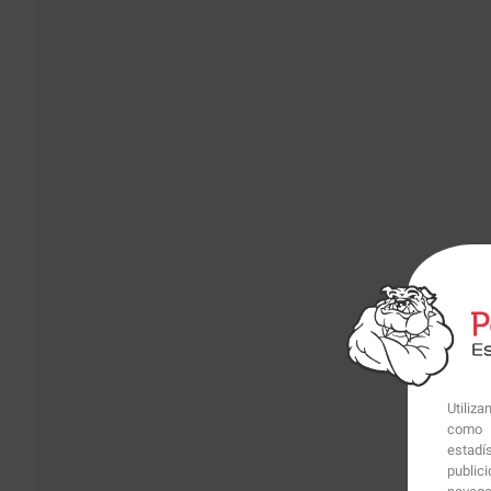
Utiliz
como p
estadí
public