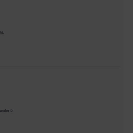
 M.
xander D.