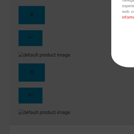
navega
experi
web co
inform