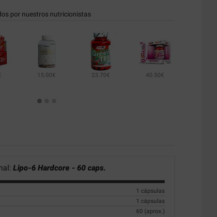
dos por nuestros nutricionistas
€
15.00€
23.70€
40.50€
12.90€
27.50€
nal:
Lipo-6 Hardcore - 60 caps.
1 cápsulas
1 cápsulas
60 (aprox.)