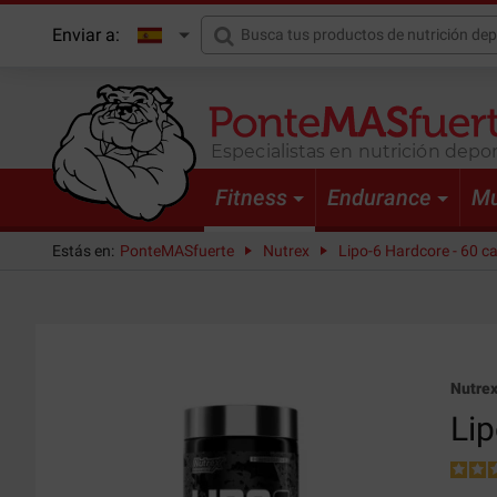
Enviar a:
Especialistas en nutrición depor
Fitness
Endurance
Mu
Estás en:
PonteMASfuerte
Nutrex
Lipo-6 Hardcore - 60 c
Nutre
Lip