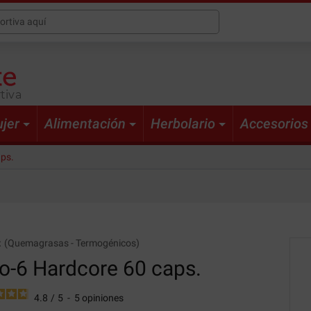
tiva
jer
Alimentación
Herbolario
Accesorios
aps.
x
(
Quemagrasas
-
Termogénicos
)
o-6
Hardcore 60 caps.
4.8
/
5
-
5
opiniones