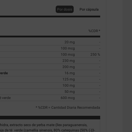
Por dosis
Por cápsula
%CDR *
20 mg
-
100 mcg
-
100 mcg
250 %
230 mg
-
200 mg
-
verde
16 mg
-
125 mg
-
100 mg
-
50 mg
-
é verde
600 mcg
-
* %CDR = Cantidad Diaria Recomendada
hidra, extracto seco de yerba mate (llex paraguanensis,
oja de té verde (camellia sinensis, 80% catequinas (50% (-)3-