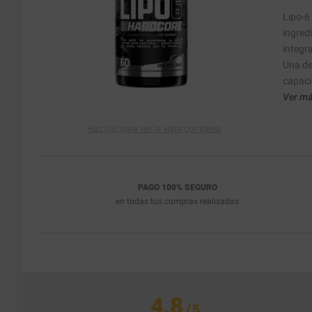
Lipo-6
ingred
integra
Una de
capaci
Ver má
Haz clic para ver la vista completa
PAGO 100% SEGURO
en todas tus compras realizadas
4.8
/
5