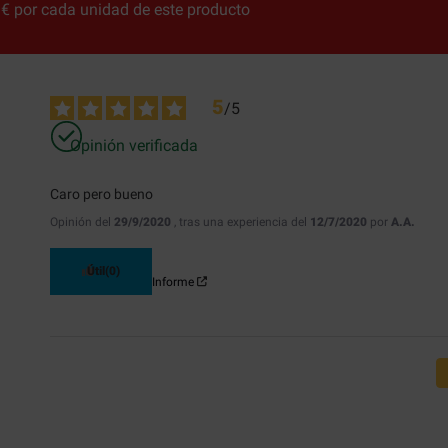
€ por cada unidad de este producto
5
/
5
Opinión verificada
Caro pero bueno
Opinión del
29/9/2020
, tras una experiencia del
12/7/2020
por
A.A.
Útil
(0)
Informe