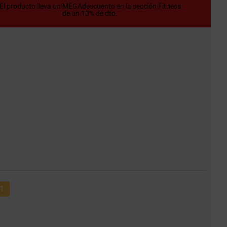
El producto lleva un MEGAdescuento en la sección Fitness
de un 10% de dto.
1