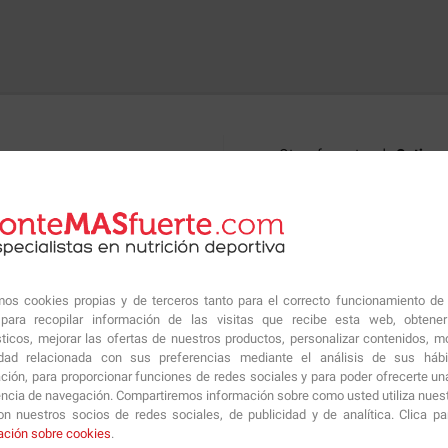
Otros formatos de
Optimum
increíble batido de proteínas
 ya sea justo después del
o entre horas.
2.69€
amos cookies propias y de terceros tanto para el correcto funcionamiento de
personas deportistas, una
ara recopilar información de las visitas que recibe esta web, obtene
erce el aporte de proteínas de
sticos, mejorar las ofertas de nuestros productos, personalizar contenidos, mo
Información técnica
idad relacionada con sus preferencias mediante el análisis de sus háb
ción, para proporcionar funciones de redes sociales y para poder ofrecerte un
encia de navegación. Compartiremos información sobre como usted utiliza nuestr
po y será un recurso perfecto
n nuestros socios de redes sociales, de publicidad y de analítica. Clica p
Información Nutricio
ar nuestros entrenamientos y
ación sobre cookies
.