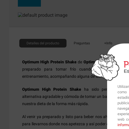
Detalles
del producto
Preguntas
+Info
Optimum High Protein Shake
de
Optimum Nutrition
es un 
preparado para tomar frío cuando lo necesitemos,
entrenamiento, acompañando alguna de las comidas del día 
Utiliz
Optimum High Protein Shake
ha sido pensado para 
como p
alternativa agradable y cómoda de tomar un batido que refu
estadí
public
nuestra dieta de la forma más rápida.
navega
experi
Al venir ya preparado y listo para beber nos ahorrará tiem
web co
para llevarnos donde nos apetezca y así poder complement
inform