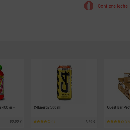
Contiene leche
ce
400 gr +
C4Energy
500 ml
Quest Bar Pro
50.90
1.90
(1)
(67)