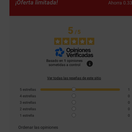
¡Oferta limitada!
Ahorra 0.33
5
/
5
Basado en
1
opiniones
sometidas a control
Ver todas las reseñas de este sitio
5
estrellas
1
4
estrellas
0
3
estrellas
0
2
estrellas
0
1
estrella
0
Ordenar las opiniones