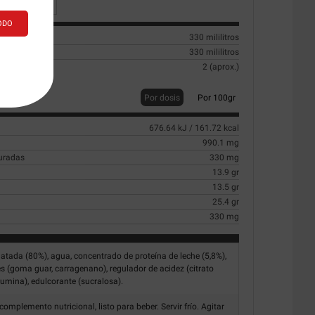
ODO
330 mililitros
330 mililitros
2 (aprox.)
Por dosis
Por 100gr
676.64 kJ / 161.72 kcal
990.1 mg
turadas
330 mg
13.9 gr
13.5 gr
25.4 gr
330 mg
atada (80%), agua, concentrado de proteína de leche (5,8%),
es (goma guar, carragenano), regulador de acidez (citrato
rcumina), edulcorante (sucralosa).
omplemento nutricional, listo para beber. Servir frío. Agitar