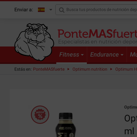
Enviar a:
Especialistas en nutrición depor
Fitness
Endurance
Mu
Estás en:
PonteMASfuerte
Optimum nutrition
Optimum Hi
Optimu
Op
ml