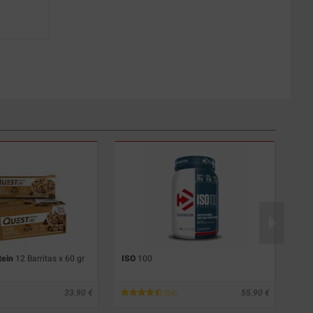
tein
12 Barritas x 60 gr
ISO
100
Opt
33.90
55.90
(24)