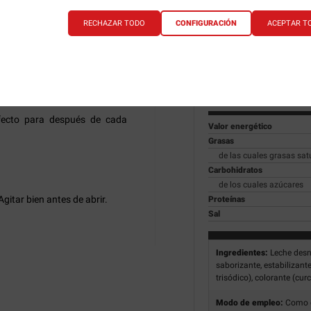
RECHAZAR TODO
CONFIGURACIÓN
ACEPTAR T
 mantenerse y a recuperarse de
Dosis
Dosis diaria
empo posible. Cada batido de
Servicios por envase
teínas, una dosis parecida o
fecto para después de cada
Valor energético
Grasas
de las cuales grasas sa
Carbohidratos
de los cuales azúcares
gitar bien antes de abrir.
Proteínas
Sal
Ingredientes:
Leche desn
saborizante, estabilizant
trisódico), colorante (cu
Modo de empleo:
Como c