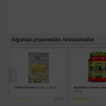
Algunas propuestas relacionadas
C4 Whey Protein
22 Serv. (700 gr)
BCAA Micro Instant Jui
100 gr
91
32.90
(0)
(6)