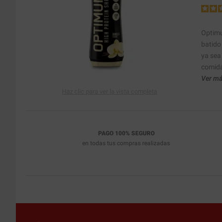
Optimu
batido
ya sea
comida
Ver má
Haz clic para ver la vista completa
PAGO 100% SEGURO
en todas tus compras realizadas