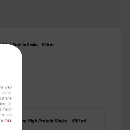
 High Protein Shake - 500 ml
 la web
r datos
strarle
itos de
a mejor
o sitio
ara
más
nal:
Optimum High Protein Shake - 500 ml