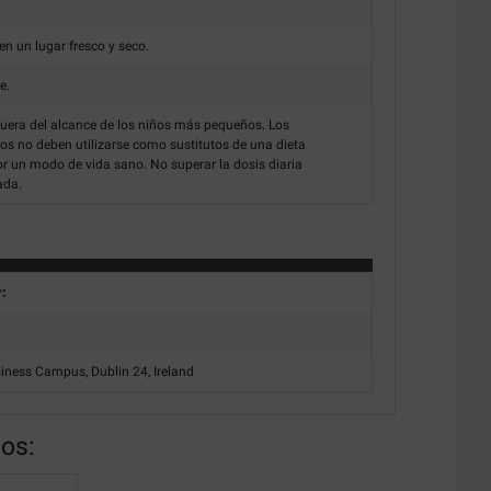
n un lugar fresco y seco.
e.
uera del alcance de los niños más pequeños. Los
s no deben utilizarse como sustitutos de una dieta
or un modo de vida sano. No superar la dosis diaria
ada.
r:
siness Campus, Dublin 24, Ireland
nos: