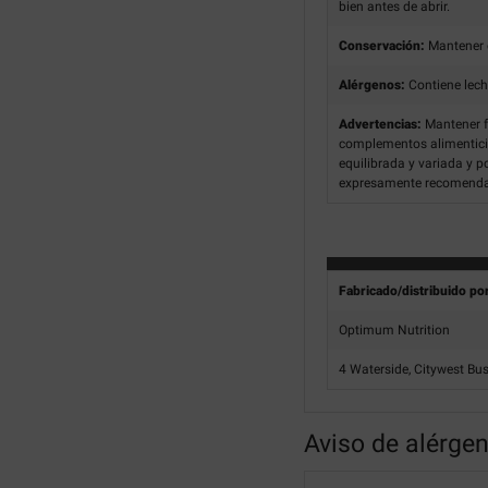
bien antes de abrir.
Conservación:
Mantener e
Alérgenos:
Contiene lech
Advertencias:
Mantener f
complementos alimenticio
equilibrada y variada y p
expresamente recomend
Fabricado/distribuido po
Optimum Nutrition
4 Waterside, Citywest Bu
Aviso de alérge