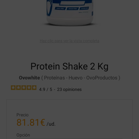
Haz clic para ver la vista completa
Protein Shake
2 Kg
Ovowhite
(
Proteínas
-
Huevo
-
OvoProductos
)
4.9
/
5
-
23
opiniones
Precio
81.81
€
/ud.
Opción