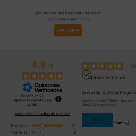
¿LO HAS ENCONTRADO MÁS BARATO?
Mejor servicio garantizado
¡HABLEMOS!
4.9
5
/
5
Opinión verificada
Es el sabor que mas me gust
Basado en
23
opiniones sometidas a
Opinión del
26/7/2026
, tras una
control
30/6/2026
por
Lola R.
Ver todas las reseñas de este sitio
Útil
(0)
Informe
5
estrellas
21
4
estrellas
2