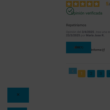
5
Opinión verificada
Repetiríamos
Opinión del
3/4/2025
, tras una e
23/3/2025
por
Maria Jose R.
Útil
(1)
Informe
1
2
3