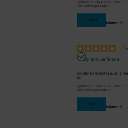
Opinión del
24/1/2026
, tras una
10/1/2026
por
Lola R.
Útil
(0)
Informe
5
Opinión verificada
sin gluten ni lactosa, es la m
mi
Opinión del
11/8/2025
, tras una
29/7/2025
por
Lola R.
Útil
(1)
Informe