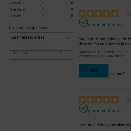
3
estrellas
0
2
estrellas
0
5
1
estrella
0
Opinión verificada
Ordenar las opiniones
Según mi búsqueda de informa
de proteína en polvo es la me
Opinión del
18/3/2026
, tras una
2/3/2026
por
ALEJANDRO M.
Útil
(0)
Informe
5
Opinión verificada
lo tomo a diario y me sienta g