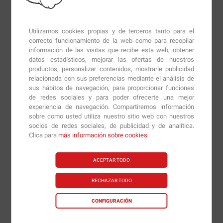
proteínas de clara de huevo que nos aporta
únicamente 104 kcal, de las cuales 100 proceden de las
proteínas y sin grasa.
INSTANT Protein Shake
no lleva
Utilizamos cookies propias y de terceros tanto para el
azúcares añadidos, ingredientes de relleno ni tampoco
correcto funcionamiento de la web como para recopilar
información de las visitas que recibe esta web, obtener
se han usado procesos químicos ni conservantes.
datos estadísticos, mejorar las ofertas de nuestros
productos, personalizar contenidos, mostrarle publicidad
INSTANT Protein Shake
se mezcla de forma
relacionada con sus preferencias mediante el análisis de
instantánea y no deja grumos. Cada batido de 30 gr
sus hábitos de navegación, para proporcionar funciones
de redes sociales y para poder ofrecerte una mejor
nos aporta 24 gr de proteínas.
experiencia de navegación. Compartiremos información
sobre como usted utiliza nuestro sitio web con nuestros
Para obtener una fórmula pura no es necesario añadir
socios de redes sociales, de publicidad y de analítica.
un extra de hidratos de carbono, azúcares y grasas
Clica para
más información sobre cookies
.
como hacen alguna empresas para mejorar el sabor,
añadiendo proteínas baratas con una gran cantidad de
ACEPTAR TODO
aromas químicos en forma de azúcar, carbohidratos,
RECHAZAR TODO
grasas y otros ingredientes conocidos pero
perjudiciales.
CONFIGURACIÓN
Por eso
INSTANT Protein Shake
no sacrifica