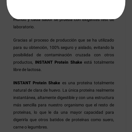
nutrientes para obtener los mejores resultados y
trabaja con las mejores empresas de aromas del
mundo y cada sabor se prueba con exigentes test de
laboratorio.
Gracias al proceso de producción que se ha utilizado
para su obtención, 100% seguro y aislado, evitando la
posibilidad de contaminación cruzada con otros
productos,
INSTANT Protein Shake
está totalmente
libre de lactosa.
INSTANT Protein Shake
es una proteína totalmente
natural de clara de huevo. La única proteína realmente
instantánea, altamente digestible y con una estructura
más sencilla para nuestro organismo que el resto de
proteínas, lo que le da una mayor capacidad para
digerirla que otros batidos de proteínas como suero,
carne o legumbres.