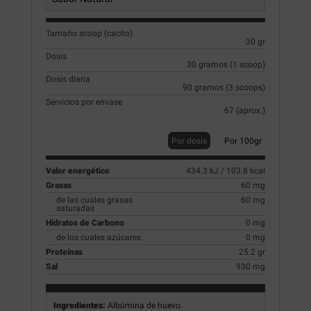
Tamaño scoop (cacito)
30 gr
Dosis
30 gramos (1 scoop)
Dosis diaria
90 gramos (3 scoops)
Servicios por envase
67 (aprox.)
Por dosis
Por 100gr
Valor energético
434.3 kJ / 103.8 kcal
Grasas
60 mg
de las cuales grasas
60 mg
saturadas
Hidratos de Carbono
0 mg
de los cuales azúcares
0 mg
Proteínas
25.2 gr
Sal
930 mg
Ingredientes:
Albúmina de huevo.